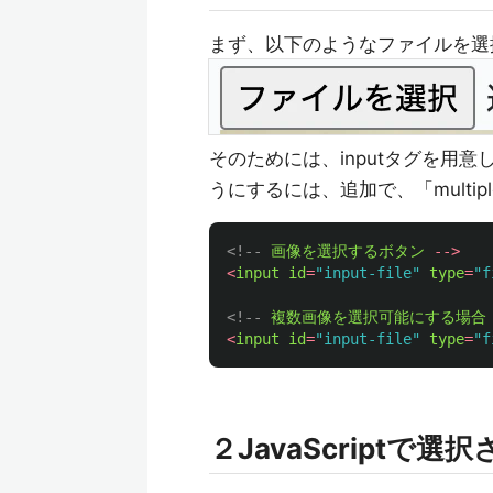
まず、以下のようなファイルを選
そのためには、inputタグを用意
うにするには、追加で、「multip
<!--
画像を選択するボタン
-->
<
input
id
=
"
input-file
"
type
=
"
f
<!--
複数画像を選択可能にする場合
<
input
id
=
"
input-file
"
type
=
"
f
２JavaScript