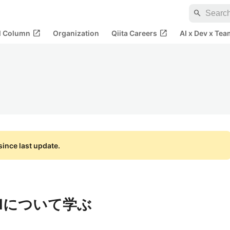
search
open_in_new
open_in_new
al Column
Organization
Qiita Careers
AI x Dev x Tea
ince last update.
eAPIについて学ぶ