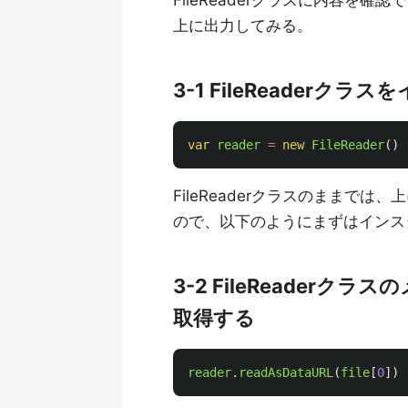
FileReaderクラスに内容を
上に出力してみる。
3-1 FileReaderク
var
reader
=
new
FileReader
()
FileReaderクラスのままで
ので、以下のようにまずはインス
3-2 FileReader
取得する
reader
.
readAsDataURL
(
file
[
0
])