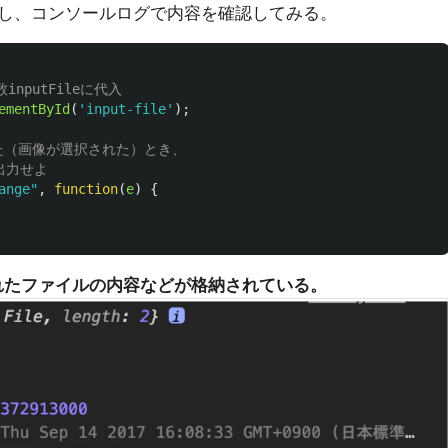
し、コンソールログで内容を確認してみる。
inputFileに代入
ementById
(
'
input-file
'
);
じた（画像が選択された）とき、
出力せよ
ange
"
,
function
(
e
)
{
は選択されたファイルの内容などが格納されている。