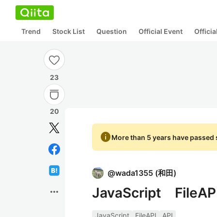
Trend
Stock List
Question
Official Event
Offici
23
20
info
More than 5 years have passed s
@
wada1355
(
和田
)
JavaScript Fil
more_horiz
JavaScript
FileAPI
API