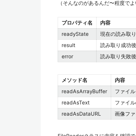
（そんなのがあるんだ〜程度でよ
プロパティ名
内容
readyState
現在の読み取
result
読み取り成功
error
読み取り失敗
メソッド名
内容
readAsArrayBuffer
ファイルを
readAsText
ファイル
readAsDataURL
画像ファ