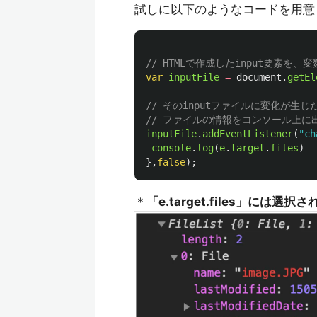
試しに以下のようなコードを用意
// HTMLで作成したinput要素を、変数
var
inputFile
=
document
.
getEl
// そのinputファイルに変化が生
// ファイルの情報をコンソール上に
inputFile
.
addEventListener
(
"
ch
console
.
log
(
e
.
target
.
files
)
},
false
);
＊
「e.target.files」に