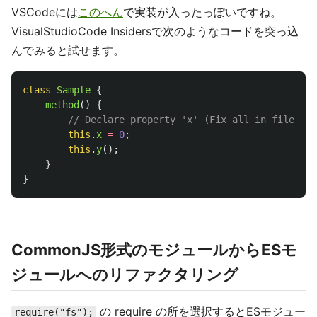
VSCodeには
このへん
で実装が入ったっぽいですね。
VisualStudioCode Insidersで次のようなコードを突っ込
んでみると試せます。
class
Sample
{
method
()
{
// Declare property 'x' (Fix all in file)
this
.
x
=
0
;
this
.
y
();
}
}
CommonJS形式のモジュールからESモ
ジュールへのリファクタリング
の require の所を選択するとESモジュー
require("fs");