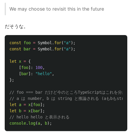
We may choose to revisit this in the future
だそうな。
const
foo
=
Symbol
.
for
(
"
a
"
);
const
bar
=
Symbol
.
for
(
"
a
"
);
let
x
=
{
[
foo
]:
100
,
[
bar
]:
"
hello
"
,
};
// foo === bar だけど今のところTypeScriptはこれを分か
// a は number, b は string と推論される (aもbもstrin
let
a
=
x
[
foo
];
let
b
=
x
[
bar
];
// hello hello と表示される
console
.
log
(
a
,
b
);