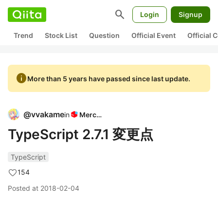
search
Login
Signup
Trend
Stock List
Question
Official Event
Official
info
More than 5 years have passed since last update.
@
vvakame
in
Mercari
TypeScript 2.7.1 変更点
TypeScript
154
Posted at
2018-02-04