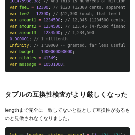
101475938.38
;
// And this is hundreds of millions
var
fee1
=
12300
;
// $123 (12300 cents, apparently)
var
fee2
=
12300
;
// $12,300 (woah, that fee!)
var
amount1
=
1234500
;
// 12,345 (1234500 cents, app
var
amount2
=
1234500
;
// 123.45 (4-fixed financial)
var
amount3
=
1234500
;
// 1,234,500
0.000001
;
// 1 millionth
Infinity
;
// 1^10000 -- granted, far less useful / i
var
budget
=
1000000000000
;
var
nibbles
=
41349
;
var
message
=
10531008
;
タプルの互換性検査がより厳しくなった
lengthまで完全に一致してないと型として互換性があるも
のと見做されなくなりました。
let
x
:
[
number
,
string
,
string
]
=
[
1
,
"
2
"
,
"
3
"
];