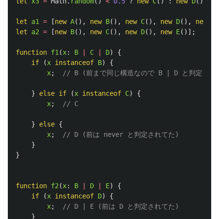
let
x3
=
Math
.
random
()
<
0.5
?
new
C
()
:
new
D
();
let
a1
=
[
new
A
(),
new
B
(),
new
C
(),
new
D
(),
new
E
(
let
a2
=
[
new
B
(),
new
C
(),
new
D
(),
new
E
()];
// 
function
f1
(
x
:
B
|
C
|
D
)
{
if 
(
x
instanceof
B
)
{
x
;
// B (前まで同じ構造なので B | D と判定され
}
else
if 
(
x
instanceof
C
)
{
x
;
// C
}
else
{
x
;
// D (前は never と判定されてた)
}
}
function
f2
(
x
:
B
|
D
|
E
)
{
if 
(
x
instanceof
D
)
{
x
;
// D | E (前は D と判定されてた)
}