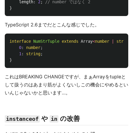
length
:
2
;
// number ではなく 2
}
TypeScript 2.6までだとこんな感じでした。
interface
NumStrTuple
extends
Array
<
number
|
string
>
0
:
number
;
1
:
string
;
}
これはBREAKING CHANGEですが、まぁArrayをtupleと
して扱うのはあまり筋がよくないしこの機会にやめるとい
いんじゃないかと思います…。
や
の改善
instanceof
in