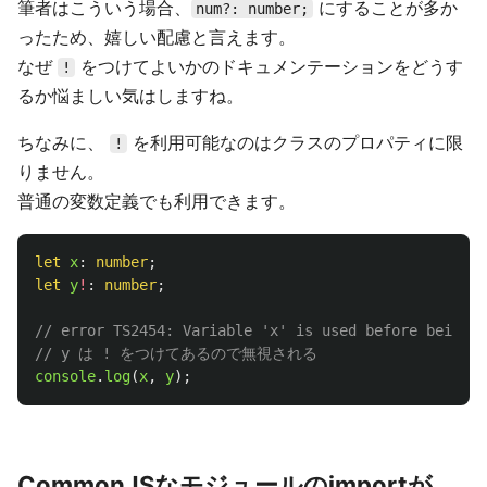
筆者はこういう場合、
にすることが多か
num?: number;
ったため、嬉しい配慮と言えます。
なぜ
をつけてよいかのドキュメンテーションをどうす
!
るか悩ましい気はしますね。
ちなみに、
を利用可能なのはクラスのプロパティに限
!
りません。
普通の変数定義でも利用できます。
let
x
:
number
;
let
y
!
:
number
;
// error TS2454: Variable 'x' is used before being a
// y は ! をつけてあるので無視される
console
.
log
(
x
,
y
);
CommonJSなモジュールのimportが