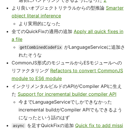
適切にハンドリングできるようになった
2
より良いオブジェクトリテラルからの型推論
Smarter
object literal inference
より実用的になった
全てのQuickFixの適用の追加
Apply all quick fixes in
a file
がLanguageServiceに追加さ
getCombinedCodeFix
れたそうな
CommonJS形式のモジュールからESモジュールへの
リファクタリング
Refactors to convert CommonJS
module to ES6 module
インクリメンタルビルドのAPIがCompiler APIに生え
た
Support for incremental builder compiler API
今までLanguageServiceでしかできなかった
incremental buildがCompiler APIでもできるよう
になったという話のはず
を足すQuickFixの追加
Quick fix to add missi
async