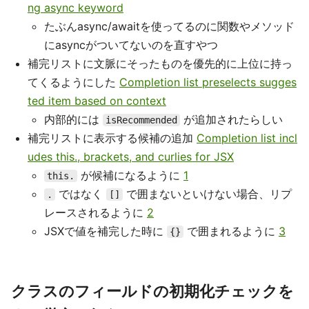
ng async keyword
たぶんasync/awaitを使ってるのに関数やメソッド
にasyncがついてないのを直すやつ
補完リストに文脈にそったものを優先的に上位に持っ
てくるようにした
Completion list preselects sugges
ted item based on context
内部的には
が追加されたらしい
isRecommended
補完リストに表示する候補の追加
Completion list incl
udes this., brackets, and curlies for JSX
が候補になるように
1
this.
ではなく
で囲まないといけない場合、リプ
.
[]
レースされるように
2
JSXで値を補完した時に
で囲まれるように
3
{}
クラスのフィールドの初期化チェックを