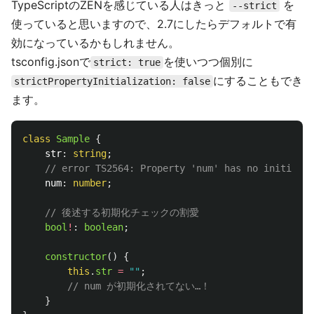
TypeScriptのZENを感じている人はきっと
を
--strict
使っていると思いますので、2.7にしたらデフォルトで有
効になっているかもしれません。
tsconfig.jsonで
を使いつつ個別に
strict: true
にすることもでき
strictPropertyInitialization: false
ます。
class
Sample
{
str
:
string
;
// error TS2564: Property 'num' has no initializ
num
:
number
;
// 後述する初期化チェックの割愛
bool
!
:
boolean
;
constructor
()
{
this
.
str
=
""
;
// num が初期化されてない…！
}