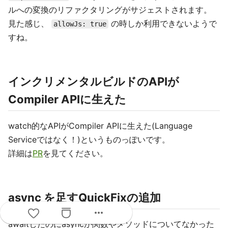
ルへの変換のリファクタリングがサジェストされます。
見た感じ、
の時しか利用できないようで
allowJs: true
すね。
インクリメンタルビルドのAPIが
Compiler APIに生えた
watch的なAPIがCompiler APIに生えた(Language
Serviceではなく！)というものっぽいです。
詳細は
PR
を見てください。
async を足すQuickFixの追加
more_horiz
awaitしたのにasyncが関数やメソッドについてなかった