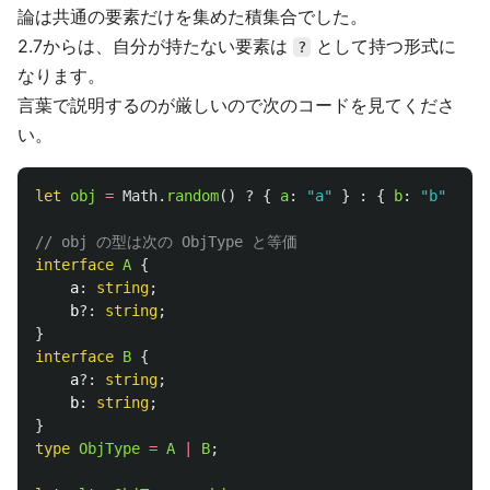
論は共通の要素だけを集めた積集合でした。
2.7からは、自分が持たない要素は
として持つ形式に
?
なります。
言葉で説明するのが厳しいので次のコードを見てくださ
い。
let
obj
=
Math
.
random
()
?
{
a
:
"
a
"
}
:
{
b
:
"
b
"
};
// obj の型は次の ObjType と等価
interface
A
{
a
:
string
;
b
?:
string
;
}
interface
B
{
a
?:
string
;
b
:
string
;
}
type
ObjType
=
A
|
B
;