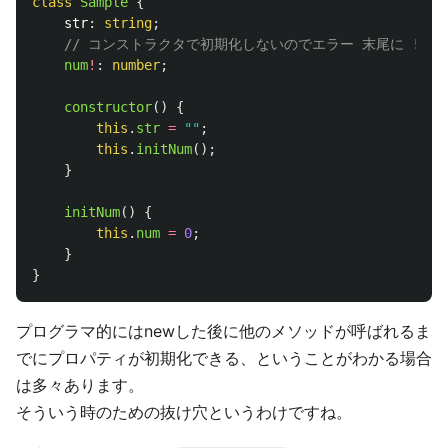
class
Sample
{
str
:
string
;
// コンストラクタで初期化しないのでエラー 末尾に ! で
num
!
:
number
;
constructor
()
{
this
.
str
=
""
;
this
.
initNum
();
}
initNum
()
{
this
.
num
=
0
;
}
}
プログラマ的にはnewした後に他のメソッドが呼ばれるま
でにプロパティが初期化できる、ということがわかる場合
は多々あります。
そういう時のための抜け穴というわけですね。