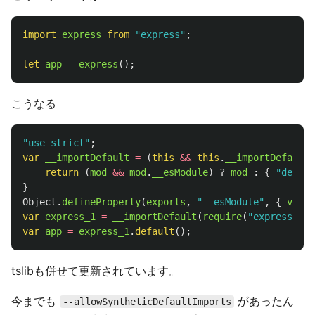
import
express
from
"
express
"
;
let
app
=
express
();
こうなる
"
use strict
"
;
var
__importDefault
=
(
this
&&
this
.
__importDefault
)
return 
(
mod
&&
mod
.
__esModule
)
?
mod
:
{
"
defaul
}
Object
.
defineProperty
(
exports
,
"
__esModule
"
,
{
value
var
express_1
=
__importDefault
(
require
(
"
express
"
));
var
app
=
express_1
.
default
();
tslibも併せて更新されています。
今までも
があったん
--allowSyntheticDefaultImports