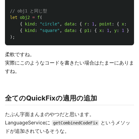
// obj1 と同じ型
let
obj2
=
f
(
{
kind
:
"
circle
"
,
data
:
{
r
:
1
,
point
:
{
x
:
2
,
y
{
kind
:
"
square
"
,
data
:
{
p1
:
{
x
:
1
,
y
:
1
},
p2
);
柔軟ですね。
実際にこのようなコードを書きたい場合はたまーにありま
すね。
全てのQuickFixの適用の追加
たぶん字面まんまのやつだと思います。
LanguageServiceに
というメソッ
getCombinedCodeFix
ドが追加されているそうな。