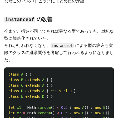
なぜこの2つを1トピックにまとめたのか謎…
の改善
instanceof
今まで、構造が同じであれば異なる型であっても、単純な
型に簡略化されていた。
それが行われなくなり、
による型の絞込も実
instanceof
際のクラスの継承関係を考慮して行われるようになりまし
た。
class
A
{
}
class
B
extends
A
{
}
class
C
extends
A
{
}
class
D
extends
A
{
c
!
:
string
}
class
E
extends
D
{
}
let
x1
=
Math
.
random
()
<
0.5
?
new
A
()
:
new
B
();
/
let
x2
=
Math
.
random
()
<
0.5
?
new
B
()
:
new
C
();