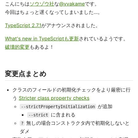
こんにちは
ソウゾウ社
な
@vvakame
です。
今回はちょっと遅くなってしまいました…。
TypeScript 2.7.1
がアナウンスされました。
What's new in TypeScriptも更新
されているようです。
破壊的変更
もあるよ！
変更点まとめ
クラスのフィールドの初期化チェックをより厳密に行
う
Stricter class property checks
が追加
--strictPropertyInitialization
に含まれる
--strict
無しの場合コンストラクタ内で初期化しないと
?
ダメ