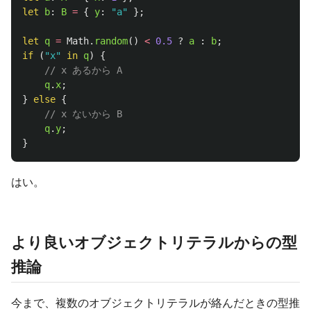
let
b
:
B
=
{
y
:
"
a
"
};
let
q
=
Math
.
random
()
<
0.5
?
a
:
b
;
if 
(
"
x
"
in
q
)
{
// x あるから A
q
.
x
;
}
else
{
// x ないから B
q
.
y
;
}
はい。
より良いオブジェクトリテラルからの型
推論
今まで、複数のオブジェクトリテラルが絡んだときの型推