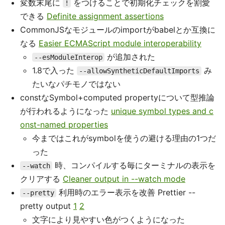
変数末尾に
をつけることで初期化チェックを割愛
!
できる
Definite assignment assertions
CommonJSなモジュールのimportがbabelとか互換に
なる
Easier ECMAScript module interoperability
が追加された
--esModuleInterop
1.8で入った
み
--allowSyntheticDefaultImports
たいなパチモノではない
constなSymbol+computed propertyについて型推論
が行われるようになった
unique symbol types and c
onst-named properties
今まではこれがsymbolを使うの避ける理由の1つだ
った
時、コンパイルする毎にターミナルの表示を
--watch
クリアする
Cleaner output in --watch mode
利用時のエラー表示を改善 Prettier --
--pretty
pretty output
1
2
文字により見やすい色がつくようになった