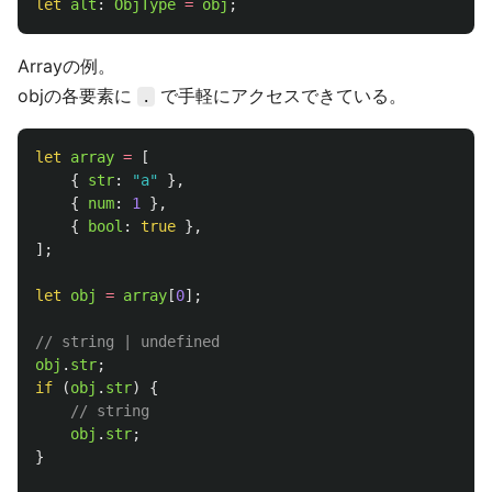
let
alt
:
ObjType
=
obj
;
Arrayの例。
objの各要素に
で手軽にアクセスできている。
.
let
array
=
[
{
str
:
"
a
"
},
{
num
:
1
},
{
bool
:
true
},
];
let
obj
=
array
[
0
];
// string | undefined
obj
.
str
;
if 
(
obj
.
str
)
{
// string
obj
.
str
;
}