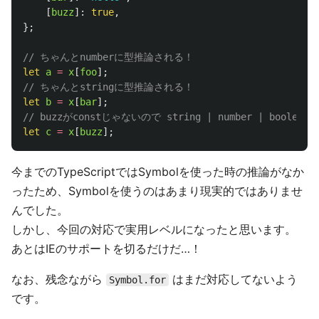
[
buzz
]:
true
,
};
// ちゃんとnumberに型推論される！
let
a
=
x
[
foo
];
// ちゃんとstringに型推論される！
let
b
=
x
[
bar
];
// buzzがconstじゃないので string | number | boolean
let
c
=
x
[
buzz
];
今までのTypeScriptではSymbolを使った時の推論がなか
ったため、Symbolを使うのはあまり現実的ではありませ
んでした。
しかし、今回の対応で実用レベルになったと思います。
あとはIEのサポートを切るだけだ…！
なお、残念ながら
はまだ対応してないよう
Symbol.for
です。