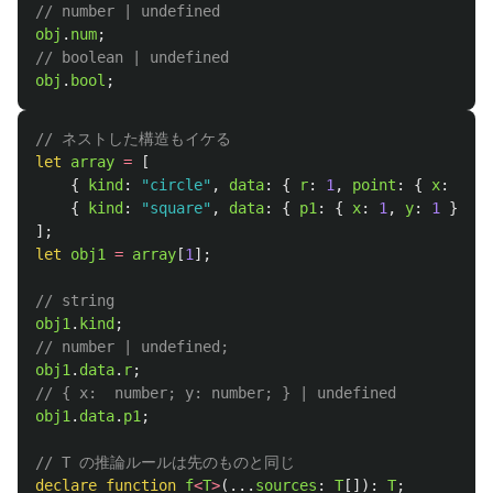
// number | undefined
obj
.
num
;
// boolean | undefined
obj
.
bool
;
// ネストした構造もイケる
let
array
=
[
{
kind
:
"
circle
"
,
data
:
{
r
:
1
,
point
:
{
x
:
2
,
y
{
kind
:
"
square
"
,
data
:
{
p1
:
{
x
:
1
,
y
:
1
},
p2
];
let
obj1
=
array
[
1
];
// string
obj1
.
kind
;
// number | undefined;
obj1
.
data
.
r
;
// { x:  number; y: number; } | undefined
obj1
.
data
.
p1
;
// T の推論ルールは先のものと同じ
declare
function
f
<
T
>
(...
sources
:
T
[]):
T
;