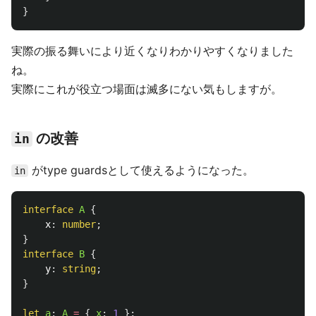
}
実際の振る舞いにより近くなりわかりやすくなりました
ね。
実際にこれが役立つ場面は滅多にない気もしますが。
の改善
in
がtype guardsとして使えるようになった。
in
interface
A
{
x
:
number
;
}
interface
B
{
y
:
string
;
}
let
a
:
A
=
{
x
:
1
};