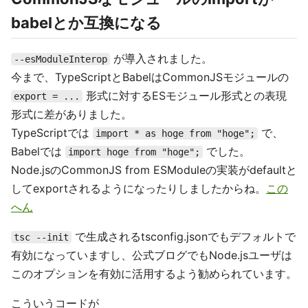
babelとか互換になる
が導入されました。
--esModuleInterop
今まで、TypeScriptとBabelはCommonJSモジュールの
形式に対するESモジュール形式との表現
export = ...
形式に差がありました。
TypeScriptでは
で、
import * as hoge from "hoge";
Babelでは
でした。
import hoge from "hoge";
Node.jsのCommonJS from ESModuleの実装がdefaultと
してexportされるようになったりしましたからね。
この
へん
で生成されるtsconfig.jsonでもデフォルトで
tsc --init
有効になっていますし、公式ブログでもNode.jsユーザは
このオプションを有効に活用するよう勧められています。
こういうコードが