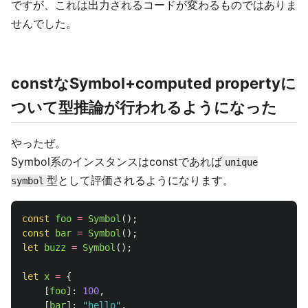
ですが、これは出力されるコードが変わるものではありま
せんでした。
constなSymbol+computed propertyに
ついて型推論が行われるようになった
やったぜ。
Symbol系のインスタンスはconstであれば
unique
型として評価されるようになります。
symbol
const
foo
=
Symbol
();
const
bar
=
Symbol
();
let
buzz
=
Symbol
();
let
x
=
{
[
foo
]:
100
,
[
bar
]:
"
hello
"
,