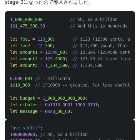
stage-3になったので導入されました。
1
_000_000_000
// Ah, so a billion
101
_475_938
.
38
// And this is hundreds of m
let
fee1
=
123
_00
;
// $123 (12300 cents, appar
let
fee2
=
12
_300
;
// $12,300 (woah, that fee!
let
amount1
=
12345
_00
;
// 12,345 (1234500 cents, a
let
amount2
=
123
_4500
;
// 123.45 (4-fixed financia
let
amount3
=
1
_234_500
;
// 1,234,500
0.000
_001
// 1 millionth
1
e10_000
// 1^10000 -- granted, far less useful / i
let
budget
=
1
_000_000_000_000
;
let
nibbles
=
0b1010_0001_1000_0101
;
let
message
=
0xA0
_B0_C0
;
"
use strict
"
;
1000000000
;
// Ah, so a billion