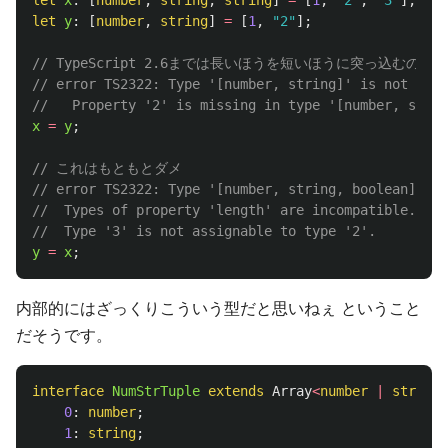
let
y
:
[
number
,
string
]
=
[
1
,
"
2
"
];
// TypeScript 2.6までは長いほうを短いほうに突っ込むのはO
// error TS2322: Type '[number, string]' is not assi
//   Property '2' is missing in type '[number, strin
x
=
y
;
// これはもともとダメ
// error TS2322: Type '[number, string, boolean]' is
//  Types of property 'length' are incompatible.
//  Type '3' is not assignable to type '2'.
y
=
x
;
内部的にはざっくりこういう型だと思いねぇ ということ
だそうです。
interface
NumStrTuple
extends
Array
<
number
|
string
>
0
:
number
;
1
:
string
;