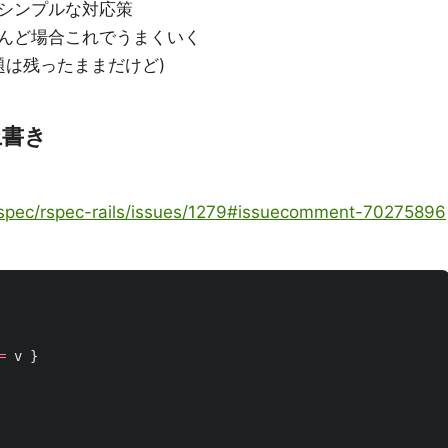
シンプルな対応策
んど場合これでうまくいく
題は残ったままだけど)
上書き
/rspec/rspec-rails/issues/1279#issuecomment-70275896
=
v
}