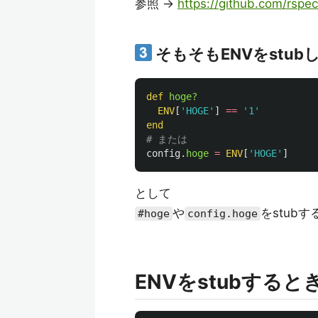
参照 ->
https://github.com/rsp
そもそもENVをstu
def
hoge?
ENV
[
'HOGE'
]
==
'1'
end
# または
config
.
hoge
=
ENV
[
'HOGE'
]
として
や
をstubす
#hoge
config.hoge
ENVをstubする