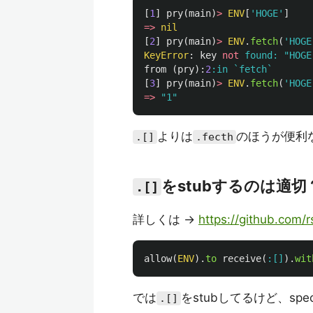
[
1
]
pry
(
main
)
>
ENV
[
'HOGE'
]
=>
nil
[
2
]
pry
(
main
)
>
ENV
.
fetch
(
'HOGE
KeyError
:
key
not
found: 
"HOGE
from
(
pry
):
2
:in
`fetch`
[
3
]
pry
(
main
)
>
ENV
.
fetch
(
'HOGE
=>
"1"
よりは
のほうが便利
.[]
.fecth
をstubするのは適切
.[]
詳しくは ->
https://github.com
allow
(
ENV
).
to
receive
(
:[]
).
wit
では
をstubしてるけど、s
.[]