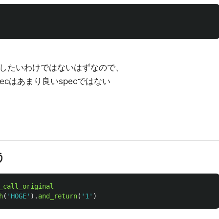
う
したいわけではないはずなので、
cはあまり良いspecではない
う
_call_original
h
(
'HOGE'
).
and_return
(
'1'
)