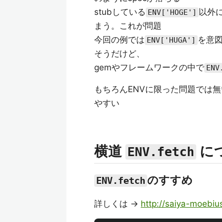
stubしている
以外
ENV['HOGE']
まう。これが問題
今回の例では
を意
ENV['HUGA']
そうだけど、
gemやフレームワークの中で
ENV
もちろんENVに限った問題では
やすい
横道
に
ENV.fetch
のすすめ
ENV.fetch
詳しくは ->
http://saiya-moebi