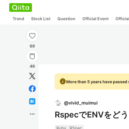
Trend
Stock List
Question
Official Event
Offici
69
49
info
More than 5 years have passed s
@
vivid_muimui
RspecでENVをど
more_horiz
Ruby
RSpec