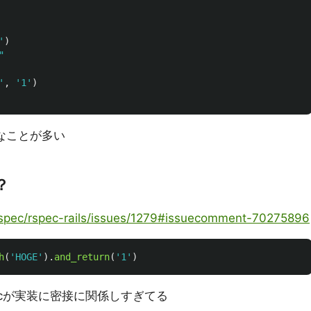
'
)
"
'
,
'1'
)
なことが多い
？
/rspec/rspec-rails/issues/1279#issuecomment-70275896
h
(
'HOGE'
).
and_return
(
'1'
)
pecが実装に密接に関係しすぎてる