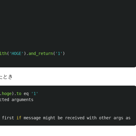
ith
(
'HOGE'
).
and_return
(
'1'
)
たとき
.
hoge
).
to
eq
'1'
cted
arguments
first
if
message
might
be
received
with
other
args
as
w