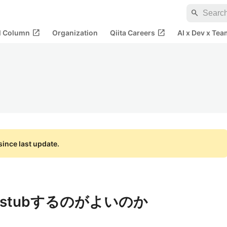
search
open_in_new
open_in_new
al Column
Organization
Qiita Careers
AI x Dev x Tea
ince last update.
うstubするのがよいのか