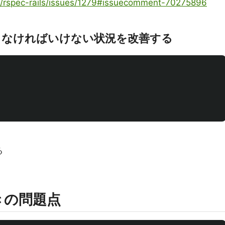
ec/rspec-rails/issues/1279#issuecomment-70275896
bしなければいけない状況を改善する
る
ときの問題点