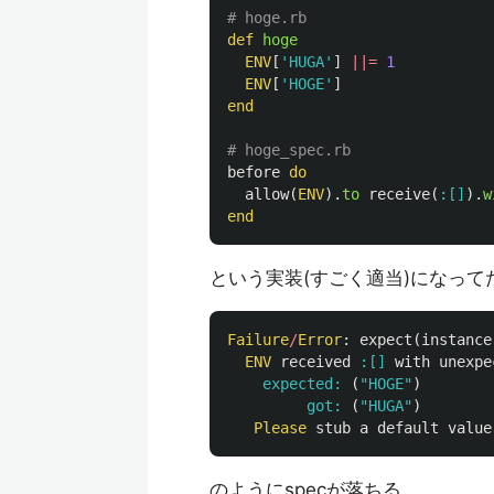
# hoge.rb
def
hoge
ENV
[
'HUGA'
]
||=
1
ENV
[
'HOGE'
]
end
# hoge_spec.rb
before
do
allow
(
ENV
).
to
receive
(
:[]
).
w
end
という実装(すごく適当)になって
Failure
/
Error
:
expect
(
instance
ENV
received
:[]
with
unexpe
expected: 
(
"HOGE"
)
got: 
(
"HUGA"
)
Please
stub
a
default
value
のようにspecが落ちる