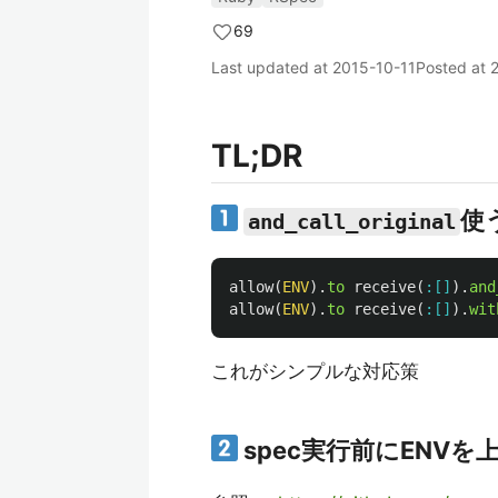
69
Last updated at
2015-10-11
Posted at
TL;DR
使
and_call_original
allow
(
ENV
).
to
receive
(
:[]
).
and
allow
(
ENV
).
to
receive
(
:[]
).
wit
これがシンプルな対応策
spec実行前にENVを