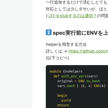
一行追加するだけで済むしとても
対応としては少しダサいが、ほと
(
をstubするのは適切？
の問
.[]
spec実行前にENVを
helperを用意する方法
詳しくは ->
https://github.com
(以下コピペ)
module
EnvHelpers
def
with_env_vars
(
vars
)
original
=
ENV
.
to_hash
vars
.
each
{
|
k
,
v
|
ENV
[
k
]
begin
yield
ensure