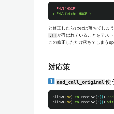
と修正したらspecは落ちてしま
が呼ばれていることをテスト
.[]
この修正しただけ落ちてしまうspe
対応策
使
and_call_original
allow
(
ENV
).
to
receive
(
:[]
).
and
allow
(
ENV
).
to
receive
(
:[]
).
wit