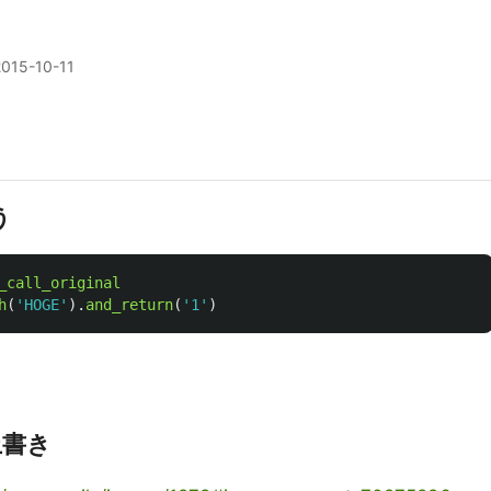
2015-10-11
う
_call_original
h
(
'HOGE'
).
and_return
(
'1'
)
上書き