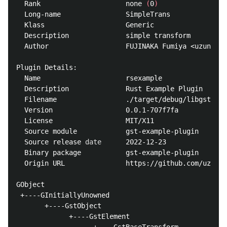
  Rank                     none 
(
0
)
  Long-name                SimpleTrans

  Klass                    Generic

  Description              simple transform

  Author                   FUJINAKA Fumiya <uzuna.kf
Plugin Details:

  Name                     rsexample

  Description              Rust Example Plugin

  Filename                 ./target/debug/libgstrsex
  Version                  0.0.1-707f7fa

  License                  MIT/X11

  Source module            gst-example-plugin

  Source release 
date      
2022-12-23

  Binary package           gst-example-plugin

  Origin URL               https://github.com/uzuna/
GObject

 +----GInitiallyUnowned

       +----GstObject

             +----GstElement
