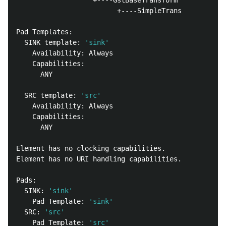
                   +----GstBaseTransform

                         +----SimpleTrans

Pad Templates:

  SINK template: 
'sink'
    Availability: Always

    Capabilities:

      ANY

  SRC template: 
'src'
    Availability: Always

    Capabilities:

      ANY

Element has no clocking capabilities.

Element has no URI handling capabilities.

Pads:

  SINK: 
'sink'
    Pad Template: 
'sink'
  SRC: 
'src'
    Pad Template: 
'src'