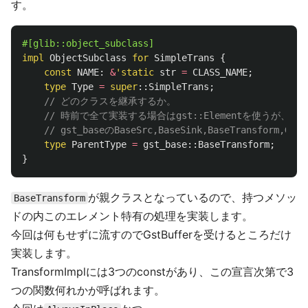
す。
#[glib::object_subclass]
impl
ObjectSubclass
for
SimpleTrans
{
const
NAME
:
&
'static
str
=
CLASS_NAME
;
type
Type
=
super
::
SimpleTrans
;
// どのクラスを継承するか。
// 時前で全て実装する場合はgst::Elementを使うが、
// gst_baseのBaseSrc,BaseSink,BaseTransform,
type
ParentType
=
gst_base
::
BaseTransform
;
}
が親クラスとなっているので、持つメソッ
BaseTransform
ドの内このエレメント特有の処理を実装します。
今回は何もせずに流すのでGstBufferを受けるところだけ
実装します。
TransformImplには3つのconstがあり、この宣言次第で3
つの関数何れかが呼ばれます。