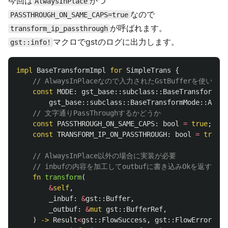
今回は
かつ
AlwaysInPlace
なので
PASSTHROUGH_ON_SAME_CAPS=true
が呼ばれます。
transform_ip_passthrough
マクロでgstのログに出力します。
gst::info!
impl
BaseTransformImpl
for
SimpleTrans
{
// AlwaysInPlaceなので入力されたGstBufferを使いそ
const
MODE
:
gst_base
::
subclass
::
BaseTransformMod
gst_base
::
subclass
::
BaseTransformMode
::
Alway
// 文字通りPassThroughするかどうか
const
PASSTHROUGH_ON_SAME_CAPS
:
bool
=
true
;
const
TRANSFORM_IP_ON_PASSTHROUGH
:
bool
=
true
;
// AlwaysInPlace以外の場合に実装が必要
// inbufの内容を加工してoutbufに書き込みOkを返すとs
fn
transform
(
&
self
,
_inbuf
:
&
gst
::
Buffer
,
_outbuf
:
&
mut
gst
::
BufferRef
,
)
->
Result
<
gst
::
FlowSuccess
,
gst
::
FlowError
>
{