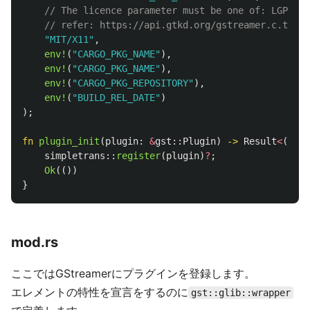
// The licence parameter must be one of: LGPL, G
// refer: https://api.gtkd.org/gstreamer.c.types
"MIT/X11"
,
env!
(
"CARGO_PKG_NAME"
),
env!
(
"CARGO_PKG_NAME"
),
env!
(
"CARGO_PKG_REPOSITORY"
),
env!
(
"BUILD_REL_DATE"
)
);
fn
plugin_init
(
plugin
:
&
gst
::
Plugin
)
->
Result
<
(),
g
simpletrans
::
register
(
plugin
)
?
;
Ok
(())
}
mod.rs
ここではGStreamerにプラグインを登録します。
エレメントの特性を宣言をするのに
gst::glib::wrapper