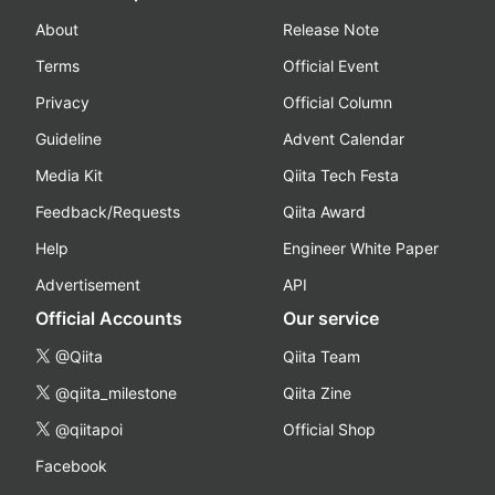
About
Release Note
Terms
Official Event
Privacy
Official Column
Guideline
Advent Calendar
Media Kit
Qiita Tech Festa
Feedback/Requests
Qiita Award
Help
Engineer White Paper
Advertisement
API
Official Accounts
Our service
@Qiita
Qiita Team
@qiita_milestone
Qiita Zine
@qiitapoi
Official Shop
Facebook