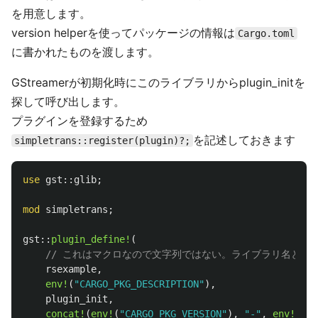
を用意します。
version helperを使ってパッケージの情報は
Cargo.toml
に書かれたものを渡します。
GStreamerが初期化時にこのライブラリからplugin_initを
探して呼び出します。
プラグインを登録するため
を記述しておきます
simpletrans::register(plugin)?;
use
gst
::
glib
;
mod
simpletrans
;
gst
::
plugin_define!
(
// これはマクロなので文字列ではない。ライブラリ名と同
rsexample
,
env!
(
"CARGO_PKG_DESCRIPTION"
),
plugin_init
,
concat!
(
env!
(
"CARGO_PKG_VERSION"
),
"-"
,
env!
(
"CO