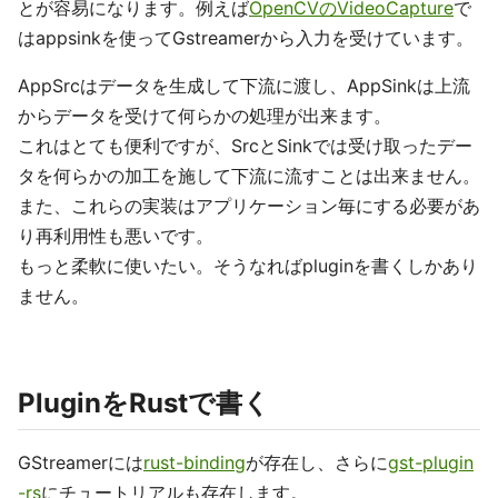
とが容易になります。例えば
OpenCVのVideoCapture
で
はappsinkを使ってGstreamerから入力を受けています。
AppSrcはデータを生成して下流に渡し、AppSinkは上流
からデータを受けて何らかの処理が出来ます。
これはとても便利ですが、SrcとSinkでは受け取ったデー
タを何らかの加工を施して下流に流すことは出来ません。
また、これらの実装はアプリケーション毎にする必要があ
り再利用性も悪いです。
もっと柔軟に使いたい。そうなればpluginを書くしかあり
ません。
PluginをRustで書く
GStreamerには
rust-binding
が存在し、さらに
gst-plugin
-rs
にチュートリアルも存在します。