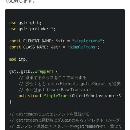
で定義します。
use
gst
::
glib
;
use
gst
::
prelude
::
*
;
const
ELEMENT_NAME
:
&
str
=
"simpletrans"
;
const
CLASS_NAME
:
&
str
=
"SimpleTrans"
;
mod
imp
;
gst
::
glib
::
wrapper!
{
// 継承するクラスをここで宣言する
// 少なくとも gst::Element, gst::Object が必要で
// 今回はgst_base::BaseTransform
pub
struct
SimpleTrans
(
ObjectSubclass
<
imp
::
Simpl
}
// gstreamerにこのエレメントを登録する
// gstremaerは起動時にpluginのあるディレクトリからダ
// エレメント以外にもメタデータやgstreamer内で一意にな