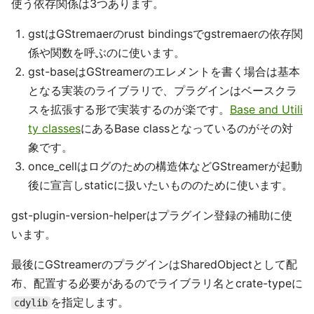
使う依存関係は3つあります。
gstはGStremaerのrust bindingsでgstremaerの依存関
係や関数を呼ぶのに使います。
gst-baseはGStreamerのエレメントを書く場合は基本
となる実装のライブラリで、プラグインはベースクラ
スを拡張する形で実装するのが楽です。
Base and Utili
ty classes
にあるBase classとなっているのがその対
象です。
once_cellはログのための構造体などGStreamerが起動
後に宣言しstaticに扱いたいもののために使います。
gst-plugin-version-helperはプラグイン登録の補助に使
います。
最後にGStreamerのプラグインはSharedObjectとして配
布、配置する必要があるのでライブラリ名とcrate-typeに
を指定します。
cdylib