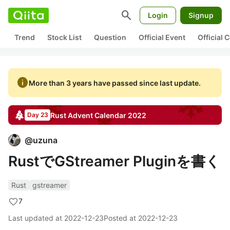
search
Login
Signup
Trend
Stock List
Question
Official Event
Official
info
More than 3 years have passed since last update.
Rust
Advent Calendar
2022
Day 23
@
uzuna
RustでGStreamer Pluginを書く
Rust
gstreamer
7
Last updated at
2022-12-23
Posted at
2022-12-23