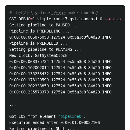
# リポジトリをcloneした方は make launchで
GST_DEBUG
=
1,simpletrans:7 gst-launch-1.0 
--gst-plugi
Setting pipeline to PAUSED ...

Pipeline is PREROLLING ...

0:00:00.066875058 127524 0x55a3d8f84d20 INFO        
Pipeline is PREROLLED ...

Setting pipeline to PLAYING ...

New clock: GstSystemClock

0:00:00.068375734 127524 0x55a3d8f84d20 INFO        
0:00:00.102002014 127524 0x55a3d8f84d20 INFO        
0:00:00.135238432 127524 0x55a3d8f84d20 INFO        
0:00:00.173129599 127524 0x55a3d8f84d20 INFO        
0:00:00.202333850 127524 0x55a3d8f84d20 INFO        
0:00:00.235573379 127524 0x55a3d8f84d20 INFO        
...

Got EOS from element 
"pipeline0"
.
Execution ended after 0:00:01.000032106

Setting pipeline to NULL ...
