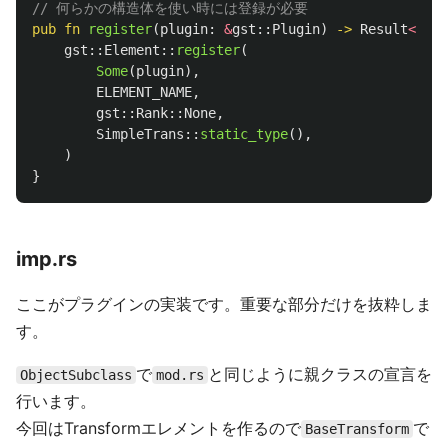
// 何らかの構造体を使い時には登録が必要
pub
fn
register
(
plugin
:
&
gst
::
Plugin
)
->
Result
<
(),
gst
::
Element
::
register
(
Some
(
plugin
),
ELEMENT_NAME
,
gst
::
Rank
::
None
,
SimpleTrans
::
static_type
(),
)
}
imp.rs
ここがプラグインの実装です。重要な部分だけを抜粋しま
す。
で
と同じように親クラスの宣言を
ObjectSubclass
mod.rs
行います。
今回はTransformエレメントを作るので
で
BaseTransform