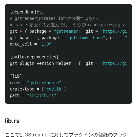
[dependencies]
# gstremaerはcrates.ioでの公開ではない。
# master参照すると進んでしまうのでbranchとバージョンで固
gst
=
{
package
=
"gstreamer"
,
git
=
"https://gitla
gst-base
=
{
package
=
"gstreamer-base"
,
git
=
"http
once_cell
=
"1.0"
[build-dependencies]
gst-plugin-version-helper
=
{
git
=
"https://gitlab
[lib]
name
=
"gstrsexample"
crate-type
=
[
"cdylib"
]
path
=
"src/lib.rs"
lib.rs
ここではGStreamerに対してプラグインの登録のフック