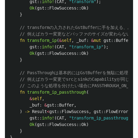
gst
::
info!
(
CAT
,
"transform"
);
Ok
(
gst
::
FlowSuccess
::
Ok
)
}
// transformの入力されたGstBufferに手を加える、
// 例えばカラー変更などバッファのサイズが変わらないな
fn
transform_ip
(
&
self
,
_buf
:
&
mut
gst
::
BufferRef
gst
::
info!
(
CAT
,
"transform_ip"
);
Ok
(
gst
::
FlowSuccess
::
Ok
)
}
// PassThroughは基本的にはGstBufferを無駄に処理
// 例えばカラー変更でsrcとsinkのCapabilityが同
// このような処理を分けたい場合にPASSTHROUGH_ON_SAM
fn
transform_ip_passthrough
(
&
self
,
_buf
:
&
gst
::
Buffer
,
)
->
Result
<
gst
::
FlowSuccess
,
gst
::
FlowError
>
{
gst
::
info!
(
CAT
,
"transform_ip_passthrough"
);
Ok
(
gst
::
FlowSuccess
::
Ok
)
}
}