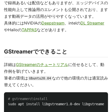
で録画あるいは配信などもありますが、エッジデバイスの
性能向上して推論用のエレメントも公開されており、ます
ます動画データの活用がやりやすくなっています。
具体的にはNVIDIAの
Deepstream
、intelの
DL Streamer
やHailoの
TAPPAS
などがあります。
GStreamerでできること
詳細は
GStreamerのチュートリアル
に任せるとして、動
作例を挙げていきます。
筆者の環境は
なので他の環境の方は適宜読み
Ubuntu20.04
替えてください。
# gstreamerのinstall
sudo 
apt 
install 
libgstreamer1.0-dev libgstreamer-pl