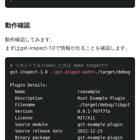
動作確認
動作確認してみます。
まずはgst-inspect-1.0で情報が出ることを確認します。
# リポジトリをcloneした方は make inspectで
gst-inspect-1.0 
--gst-plugin-path
=
./target/debug/ ./
Plugin Details:

  Name                     rsexample

  Description              Rust Example Plugin

  Filename                 ./target/debug/libgstrsex
  Version                  0.0.1-707f7fa

  License                  MIT/X11

  Source module            gst-example-plugin

  Source release 
date      
2022-12-23

  Binary package           gst-example-plugin
