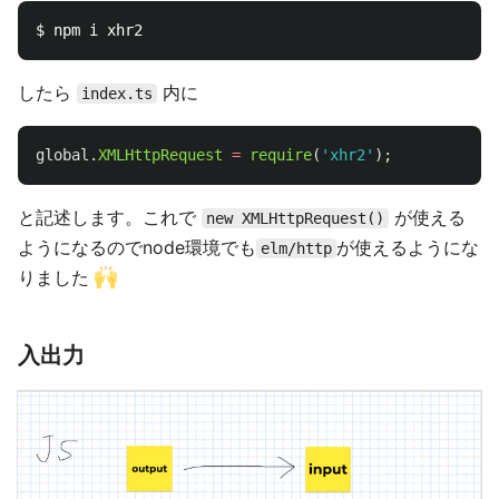
したら
内に
index.ts
global
.
XMLHttpRequest
=
require
(
'
xhr2
'
);
と記述します。これで
が使える
new XMLHttpRequest()
ようになるのでnode環境でも
が使えるようにな
elm/http
りました
入出力