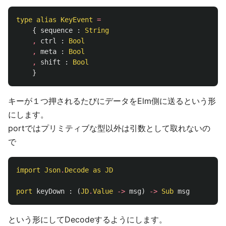
type
alias
KeyEvent
=
{
sequence
:
String
,
ctrl
:
Bool
,
meta
:
Bool
,
shift
:
Bool
}
キーが１つ押されるたびにデータをElm側に送るという形
にします。
portではプリミティブな型以外は引数として取れないの
で
import
Json
.
Decode
as
JD
port
keyDown
:
(
JD
.
Value
->
msg
)
->
Sub
msg
という形にしてDecodeするようにします。