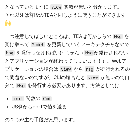
となっているように
関数が無いと分かります。
view
それ以外は普段のTEAと同じように使うことができます
一つ注意してほしいところは、TEAは何かしらの
を
Msg
受け取って
を更新していくアーキテクチャなので
Model
を発行しなければいけません（
が発行されない
Msg
Msg
とアプリケーションが終わってしまいます！）。Webア
プリケーションの場合は
から
が発行されるの
view
Msg
で問題ないのですが、CLIの場合だと
が無いので自
view
分で
を発行する必要があります。方法としては、
Msg
関数の
init
Cmd
JS側からportで値を送る
の２つが主な手段だと思います。