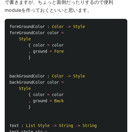
で書きますが、ちょっと面倒だったりするので便利
moduleを作っておくといいと思います。
foreGroundColor
:
Color
->
Style
foreGroundColor
color
=
Style
{
color
=
color
,
ground
=
Fore
}
backGroundColor
:
Color
->
Style
backGroundColor
color
=
Style
{
color
=
color
,
ground
=
Back
}
text
:
List
Style
->
String
->
String
text
style
str
=