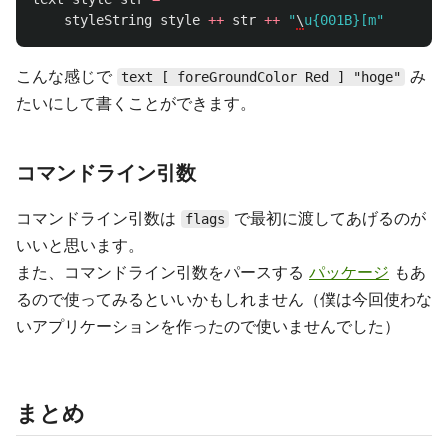
styleString
style
++
str
++
"
\
u{001B}[m"
こんな感じで
み
text [ foreGroundColor Red ] "hoge"
たいにして書くことができます。
コマンドライン引数
コマンドライン引数は
で最初に渡してあげるのが
flags
いいと思います。
また、コマンドライン引数をパースする
パッケージ
もあ
るので使ってみるといいかもしれません（僕は今回使わな
いアプリケーションを作ったので使いませんでした）
まとめ