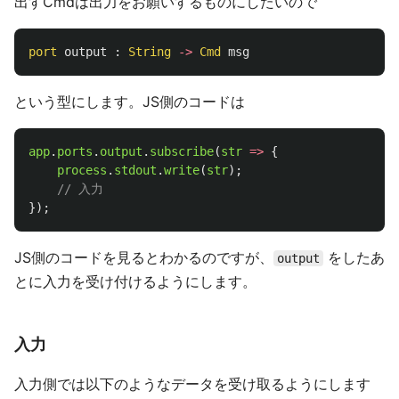
出すCmdは出力をお願いするものにしたいので
port
output
:
String
->
Cmd
msg
という型にします。JS側のコードは
app
.
ports
.
output
.
subscribe
(
str
=>
{
process
.
stdout
.
write
(
str
);
// 入力
});
JS側のコードを見るとわかるのですが、
をしたあ
output
とに入力を受け付けるようにします。
入力
入力側では以下のようなデータを受け取るようにします