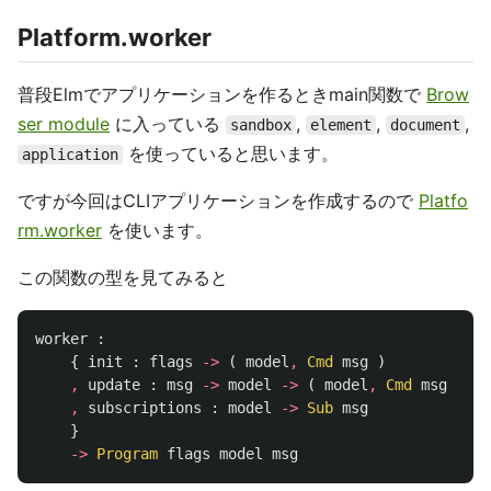
Platform.worker
普段Elmでアプリケーションを作るときmain関数で
Brow
ser module
に入っている
,
,
,
sandbox
element
document
を使っていると思います。
application
ですが今回はCLIアプリケーションを作成するので
Platfo
rm.worker
を使います。
この関数の型を見てみると
worker
:
{
init
:
flags
->
(
model
,
Cmd
msg
)
,
update
:
msg
->
model
->
(
model
,
Cmd
msg
)
,
subscriptions
:
model
->
Sub
msg
}
->
Program
flags
model
msg