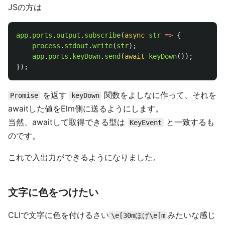
JSの方は
app
.
ports
.
output
.
subscribe
(
async
str
=>
{
process
.
stdout
.
write
(
str
);
app
.
ports
.
keyDown
.
send
(
await
keyDown
());
});
を返す
関数をよしなに作って、それを
Promise
keyDown
awaitした値をElm側に送るようにします。
当然、awaitして取得できる型は
と一致するも
KeyEvent
のです。
これで入出力ができるようになりました。
文字に色をつけたい
CLIで文字に色を付けるさい
みたいな感じ
\e[30mほげ\e[m