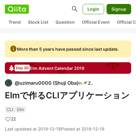
search
Login
Signup
Trend
Stock List
Question
Official Event
Official
info
More than 5 years have passed since last update.
Elm
Advent Calendar
2019
Day 20
@
uzimaru0000
(
Shuji Oba
)
in
Zli
Elmで作るCLIアプリケーション
CLI
Elm
22
Last updated at
2019-12-19
Posted at
2019-12-19