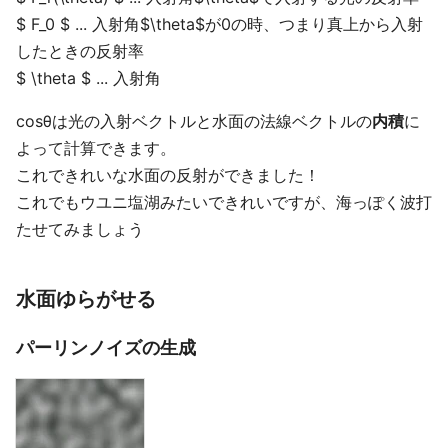
$ F_0 $ ... 入射角$\theta$が0の時、つまり真上から入射
したときの反射率
$ \theta $ ... 入射角
cosθは光の入射ベクトルと水面の法線ベクトルの
内積
に
よって計算できます。
これできれいな水面の反射ができました！
これでもウユニ塩湖みたいできれいですが、海っぽく波打
たせてみましょう
水面ゆらがせる
パーリンノイズの生成