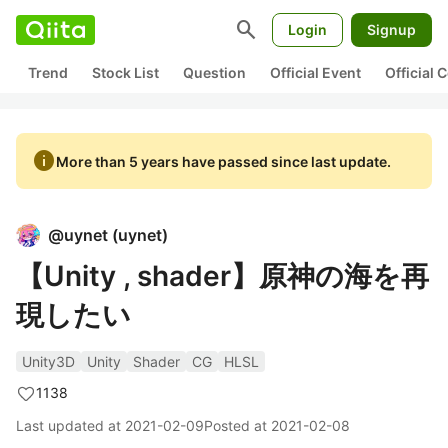
search
Login
Signup
Trend
Stock List
Question
Official Event
Official
info
More than 5 years have passed since last update.
@
uynet
(
uynet
)
【Unity , shader】原神の海を再
現したい
Unity3D
Unity
Shader
CG
HLSL
1138
Last updated at
2021-02-09
Posted at
2021-02-08