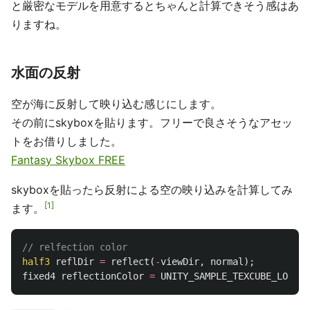
と厳密なモデルを用意するとちゃんと計算できそう感はあ
りますね。
水面の反射
空が海に反射して映り込む感じにします。
その前にskyboxを貼ります。フリーで良さそうなアセッ
トをお借りしました。
Fantasy Skybox FREE
skyboxを貼ったら反射による空の映り込みを計算してみ
1
ます。
// relfection color
half3
reflDir
=
reflect
(
-
viewDir
,
normal
);
fixed4
reflectionColor
=
UNITY_SAMPLE_TEXCUBE_LOD
(
un