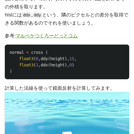
の外積を取ります。
hlslには
,
という、隣のピクセルとの差分を取得で
ddx
ddy
きる関数があるのでそれを使いましょう。
参考:
マルペケつくろーどっとコム
normal
=
cross
(
float3
(
0
,
ddy
(
height
),
1
),
float3
(
1
,
ddx
(
height
),
0
)
)
計算した法線を使って鏡面反射を計算してみます。