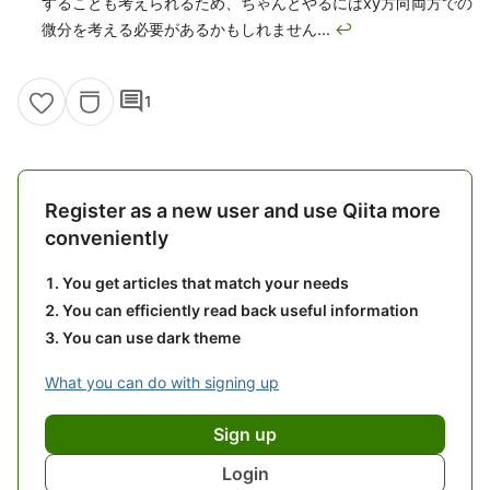
することも考えられるため、ちゃんとやるにはxy方向両方での
微分を考える必要があるかもしれません...
↩
comment
1
Register as a new user and use Qiita more
conveniently
You get articles that match your needs
You can efficiently read back useful information
You can use dark theme
What you can do with signing up
Sign up
Login