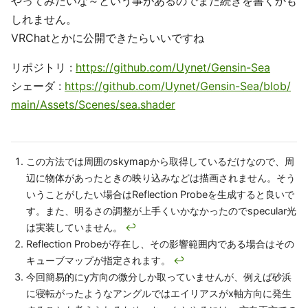
やってみたいな～という事があるのでまた続きを書くかも
しれません。
VRChatとかに公開できたらいいですね
リポジトリ :
https://github.com/Uynet/Gensin-Sea
シェーダ :
https://github.com/Uynet/Gensin-Sea/blob/
main/Assets/Scenes/sea.shader
この方法では周囲のskymapから取得しているだけなので、周
辺に物体があったときの映り込みなどは描画されません。そう
いうことがしたい場合はReflection Probeを生成すると良いで
す。また、明るさの調整が上手くいかなかったのでspecular光
は実装していません。
↩
Reflection Probeが存在し、その影響範囲内である場合はその
キューブマップが指定されます。
↩
今回簡易的にy方向の微分しか取っていませんが、例えば砂浜
に寝転がったようなアングルではエイリアスがx軸方向に発生