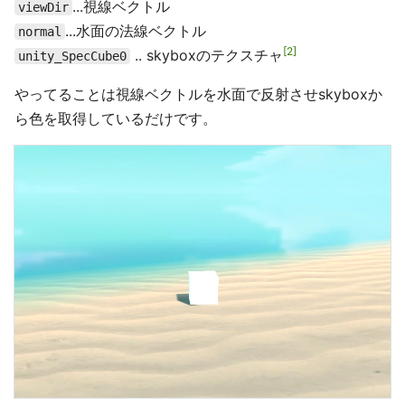
...視線ベクトル
viewDir
...水面の法線ベクトル
normal
2
.. skyboxのテクスチャ
unity_SpecCube0
やってることは視線ベクトルを水面で反射させskyboxか
ら色を取得しているだけです。