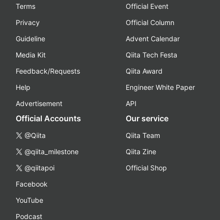
Terms
Official Event
Privacy
Official Column
Guideline
Advent Calendar
Media Kit
Qiita Tech Festa
Feedback/Requests
Qiita Award
Help
Engineer White Paper
Advertisement
API
Official Accounts
Our service
@Qiita
Qiita Team
@qiita_milestone
Qiita Zine
@qiitapoi
Official Shop
Facebook
YouTube
Podcast