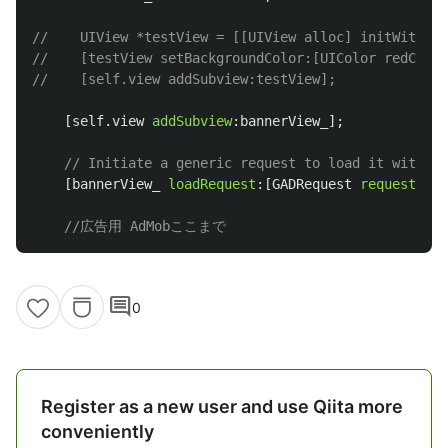
//    UIView *testView = [[UIView alloc] initWithFra
//    [testView setBackgroundColor:[UIColor redColor
//    [self.view addSubview:testView];
[
self
.
view
addSubview
:
bannerView_
];
// Initiate a generic request to load it with an
[
bannerView_
loadRequest
:[
GADRequest
request
]];
//広告用 AdMobここまで
comment
0
Register as a new user and use Qiita more
conveniently