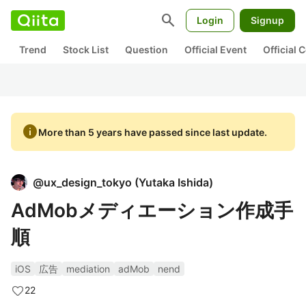
search
Login
Signup
Trend
Stock List
Question
Official Event
Official
info
More than 5 years have passed since last update.
@
ux_design_tokyo
(
Yutaka Ishida
)
AdMobメディエーション作成手
順
iOS
広告
mediation
adMob
nend
22