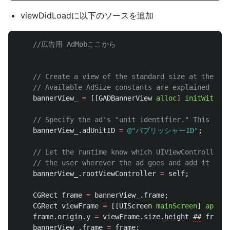
viewDidLoadに以下のソースを追加
//広告用 AdMobここから
// Create a view of the standard size at the top
// Available AdSize constants are explained in G
bannerView_
=
[[
GADBannerView
alloc
]
initWithAdS
// Specify the ad's "unit identifier." This is y
bannerView_
.
adUnitID
=
@"パブリッシャーID"
;
// Let the runtime know which UIViewController t
// the user wherever the ad goes and add it to t
bannerView_
.
rootViewController
=
self
;
CGRect
frame
=
bannerView_
.
frame
;
CGRect
viewFrame
=
[[
UIScreen
mainScreen
]
applic
frame
.
origin
.
y
=
viewFrame
.
size
.
height
##
frame
.
bannerView_
.
frame
=
frame
;