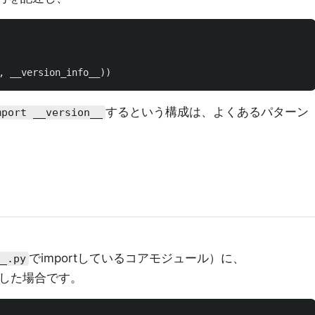
,
__version_info__
))
するという構成は、よくあるパターン
mport __version__
でimportしているコアモジュール）に、
__.py
述した場合です。