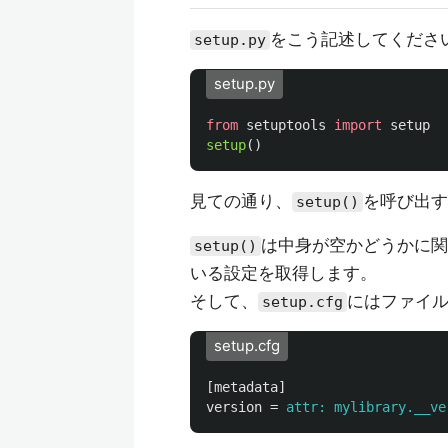
をこう記述してくださ
setup.py
setup.py
from
setuptools
import
setup
setup
()
見ての通り、
を呼び出す
setup()
は中身が空かどうかに関
setup()
いる設定を取得します。
そして、
にはファイ
setup.cfg
setup.cfg
[metadata]
version
=
attr: mylibrary.__ve