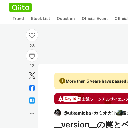
Trend
Stock List
Question
Official Event
Offici
23
12
info
More than 5 years have passed s
富士通ソーシアルサイエン
Day 10
more_horiz
@
utkamioka
(
カミオカ
)
in
__version__