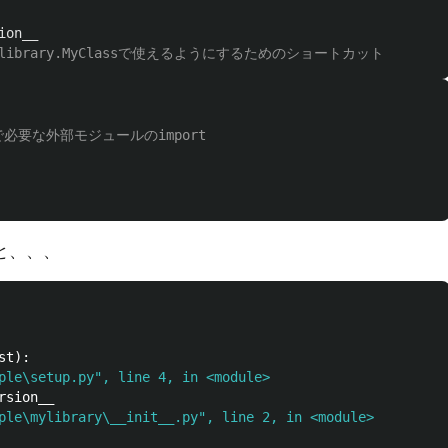
ion__
と、、、
ple\setup.py", line 4, in <module>
ple\mylibrary\__init__.py", line 2, in <module>