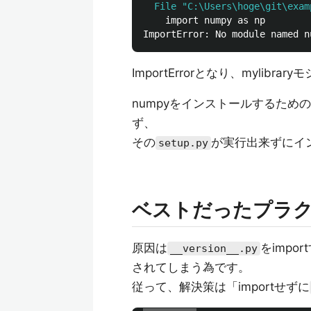
  File "C:\Users\hoge\git\exam
    import numpy as np

ImportErrorとなり、myli
numpyをインストールするためのinsta
ず、
その
が実行出来ずにイ
setup.py
ベストだったプラ
原因は
をimpo
__version__.py
されてしまう為です。
従って、解決策は「importせずに