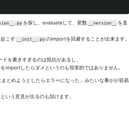
を探し、evaluateして、変数
を直
sion__.py
__version__
き起こす
のimportを回避することが出来ます
__init__.py
ードを書きすぎるのは抵抗があるし、
をimportしたらダメというのも現実的ではありません。
にまとめようとしたらエラーになった」みたいな事がが容易
ーン」という意見が出るのも頷けます。
ス