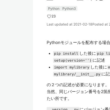
Python
Python3
23
Last updated at
2021-02-18
Posted at
Pythonモジュールを配布する
した後に
pip install
pip l
に記述
setup(version='')
した後に
import mylibrary
に記
mylibrary/__init__.py
の２つの記述が必要になります。
当然、同じバージョン番号を2箇
たい所です。
にバージョン番
__version__.py