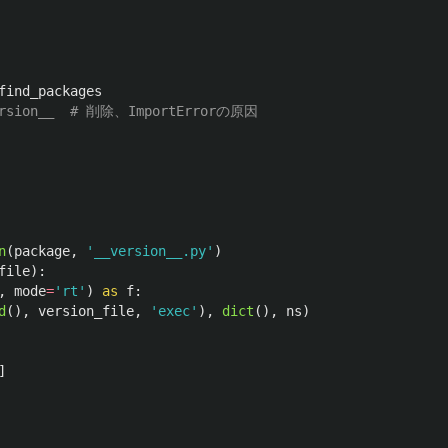
find_packages
n
(
package
,
'
__version__.py
'
)
file
):
,
mode
=
'
rt
'
)
as
f
:
d
(),
version_file
,
'
exec
'
),
dict
(),
ns
)
]