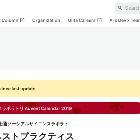
search
open_in_new
open_in_new
al Column
Organization
Qiita Careers
AI x Dev x Tea
ince last update.
スラボラトリ
Advent Calendar
2019
富士通ソーシアルサイエンスラボラトリ
の罠とベストプラクティス