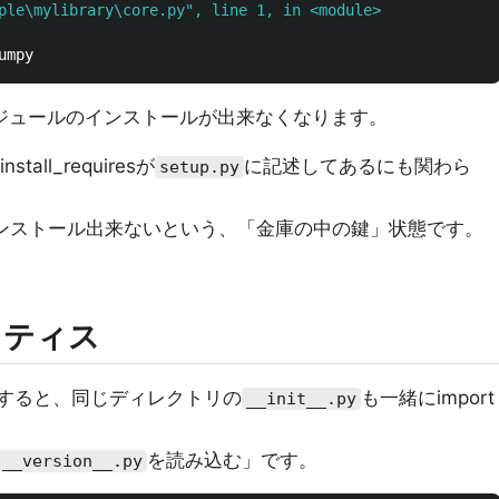
ple\mylibrary\core.py", line 1, in <module>
braryモジュールのインストールが出来なくなります。
ll_requiresが
に記述してあるにも関わら
setup.py
ンストール出来ないという、「金庫の中の鍵」状態です。
クティス
rtすると、同じディレクトリの
も一緒にimport
__init__.py
を読み込む」です。
__version__.py