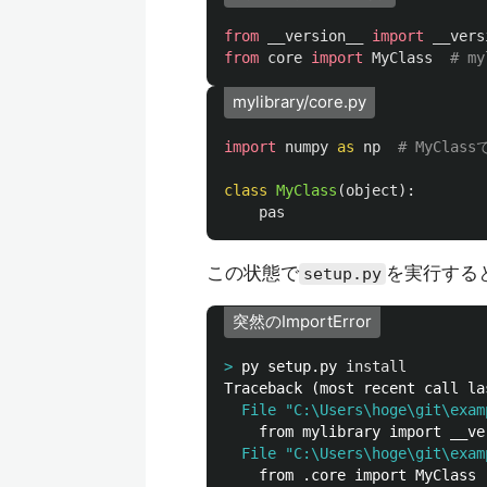
from
__version__
import
__vers
from
core
import
MyClass
mylibrary/core.py
import
numpy
as
np
class
MyClass
(
object
):
pas
この状態で
を実行する
setup.py
突然のImportError
>
py setup.py 
install
  File "C:\Users\hoge\git\exam
  File "C:\Users\hoge\git\exam