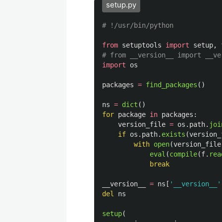
setup.py
from
setuptools
import
setup
,
import
os
packages
=
find_packages
()
ns
=
dict
()
for
package
in
packages
:
version_file
=
os
.
path
.
joi
if
os
.
path
.
exists
(
version_
with
open
(
version_file
eval
(
compile
(
f
.
rea
break
__version__
=
ns
[
'
__version__
'
del
ns
setup
(