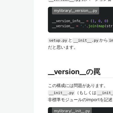
mylibrary/__version__.py
__version_info__
=
(
1
,
0
,
0
)
__version__
=
'
.
'
.
join
(
map
(
str
と
から
setup.py
__init__.py
i
だと思います。
__version__の罠
この構成には問題があります。
（もしくは
__init__.py
__init
非標準モジュールのimportを記
mylibrary/__init__.py