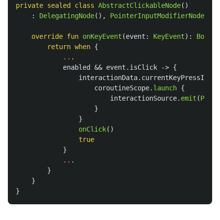
private
sealed
class
AbstractClickableNode
()
:
DelegatingNode
(),
PointerInputModifierNode
,
Ke
override
fun
onKeyEvent
(
event
:
KeyEvent
):
Boolea
return
when
{
..
.
enabled
&&
event
.
isClick
->
{
interactionData
.
currentKeyPressInter
coroutineScope
.
launch
{
interactionSource
.
emit
(
Press
}
}
onClick
()
true
}
..
.
}
}
}