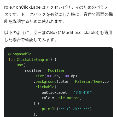
roleとonClickLabelはアクセシビリティのためのパラメー
タです。トークバックを有効にした時に、音声で画面の機
能を説明するために使われます。
以下のように、空っぽのBoxにModifier.clickable()を適用
した場合で確認してみます。
@Composable
fun
ClickableSample
()
{
Box
(
modifier
=
Modifier
.
size
(
300
.
dp
,
100
.
dp
)
.
background
(
color
=
MaterialTheme
.
colorS
.
clickable
(
onClickLabel
=
"更新する"
,
role
=
Role
.
Button
,
)
{
println
(
"** Click!! **"
)
},