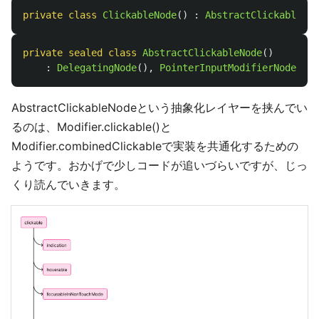
private
class
ClickableNode
()
:
AbstractClickableNod
private
sealed
class
AbstractClickableNode
()
:
DelegatingNode
(),
PointerInputModifierNode
,
Ke
AbstractClickableNodeという抽象化レイヤーを挟んでい
るのは、Modifier.clickable()と
Modifier.combinedClickableで実装を共通化するための
ようです。おかげで少しコードが追いづらいですが、じっ
くり読んでいきます。