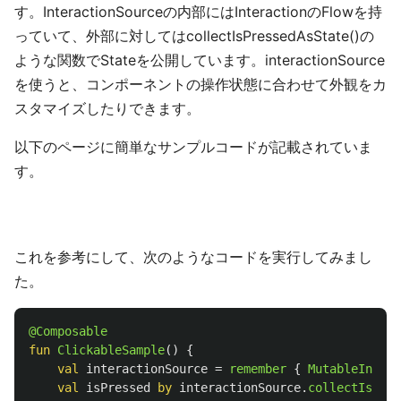
す。InteractionSourceの内部にはInteractionのFlowを持
っていて、外部に対してはcollectIsPressedAsState()の
ような関数でStateを公開しています。interactionSource
を使うと、コンポーネントの操作状態に合わせて外観をカ
スタマイズしたりできます。
以下のページに簡単なサンプルコードが記載されていま
す。
これを参考にして、次のようなコードを実行してみまし
た。
@Composable
fun
ClickableSample
()
{
val
interactionSource
=
remember
{
MutableIntera
val
isPressed
by
interactionSource
.
collectIsPre