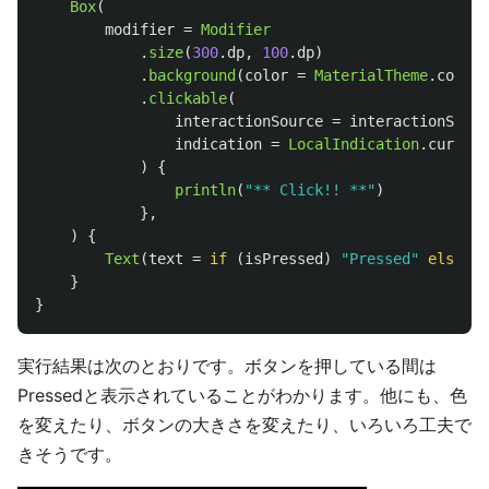
Box
(
modifier
=
Modifier
.
size
(
300
.
dp
,
100
.
dp
)
.
background
(
color
=
MaterialTheme
.
colorS
.
clickable
(
interactionSource
=
interactionSourc
indication
=
LocalIndication
.
current
)
{
println
(
"** Click!! **"
)
},
)
{
Text
(
text
=
if
(
isPressed
)
"Pressed"
else
"N
}
}
実行結果は次のとおりです。ボタンを押している間は
Pressedと表示されていることがわかります。他にも、色
を変えたり、ボタンの大きさを変えたり、いろいろ工夫で
きそうです。