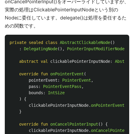
onCancelPointerInput()をオーバーライドしていますが、
実際の処理はClickablePointerInputNodeという別の
Nodeに委任しています。delegate()は処理を委任するた
めの関数です。
private
sealed
class
AbstractClickableNode
()
:
DelegatingNode
(),
PointerInputModifierNode
,
Ke
abstract
val
clickablePointerInputNode
:
Abstract
override
fun
onPointerEvent
(
pointerEvent
:
PointerEvent
,
pass
:
PointerEventPass
,
bounds
:
IntSize
)
{
clickablePointerInputNode
.
onPointerEvent
(
poi
}
override
fun
onCancelPointerInput
()
{
clickablePointerInputNode
.
onCancelPointerInp