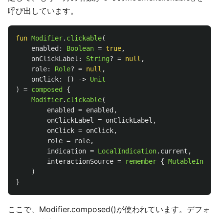
呼び出しています。
fun
Modifier
.
clickable
(
enabled
:
Boolean
=
true
,
onClickLabel
:
String
?
=
null
,
role
:
Role
?
=
null
,
onClick
:
()
->
Unit
)
=
composed
{
Modifier
.
clickable
(
enabled
=
enabled
,
onClickLabel
=
onClickLabel
,
onClick
=
onClick
,
role
=
role
,
indication
=
LocalIndication
.
current
,
interactionSource
=
remember
{
MutableIntera
)
}
ここで、Modifier.composed()が使われています。デフォ