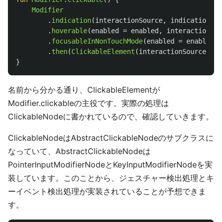
Modifier
.
indication
(
interactionSource
,
indication
)
.
hoverable
(
enabled
=
enabled
,
interactionSou
.
focusableInNonTouchMode
(
enabled
=
enabled
,
.
then
(
ClickableElement
(
interactionSource
,
en
}
名前から分かる通り、ClickableElementが
Modifier.clickableの主役です。実際の処理は
ClickableNodeに書かれているので、確認していきます。
ClickableNodeはAbstractClickableNodeのサブクラスに
なっていて、AbstractClickableNodeは
PointerInputModifierNodeとKeyInputModifierNodeを実
装しています。このことから、ジェスチャー検出処理とキ
ーイベント検出処理が実装されていることが予想できま
す。