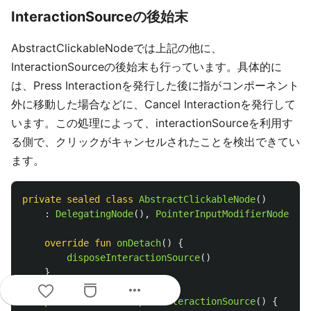
InteractionSourceの後始末
AbstractClickableNodeでは上記の他に、
InteractionSourceの後始末も行っています。具体的に
は、Press Interactionを発行した後に指がコンポーネント
外に移動した場合などに、Cancel Interactionを発行して
います。この処理によって、interactionSourceを利用す
る側で、クリックがキャンセルされたことを検出できてい
ます。
private
sealed
class
AbstractClickableNode
()
:
DelegatingNode
(),
PointerInputModifierNode
,
Ke
override
fun
onDetach
()
{
disposeInteractionSource
()
}
more_horiz
protected
fun
disposeInteractionSource
()
{