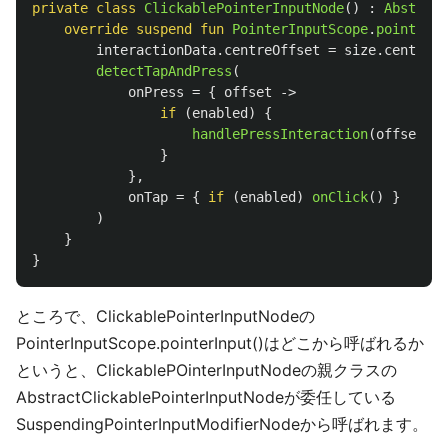
private
class
ClickablePointerInputNode
()
:
Abstract
override
suspend
fun
PointerInputScope
.
pointerIn
interactionData
.
centreOffset
=
size
.
center
.
t
detectTapAndPress
(
onPress
=
{
offset
->
if
(
enabled
)
{
handlePressInteraction
(
offset
)
}
},
onTap
=
{
if
(
enabled
)
onClick
()
}
)
}
}
ところで、ClickablePointerInputNodeの
PointerInputScope.pointerInput()はどこから呼ばれるか
というと、ClickablePOinterInputNodeの親クラスの
AbstractClickablePointerInputNodeが委任している
SuspendingPointerInputModifierNodeから呼ばれます。