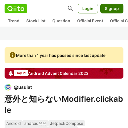
search
Login
Signup
Trend
Stock List
Question
Official Event
Official
info
More than 1 year has passed since last update.
Android
Advent Calendar
2023
Day 21
@
usuiat
意外と知らないModifier.clickab
le
Android
android開発
JetpackCompose