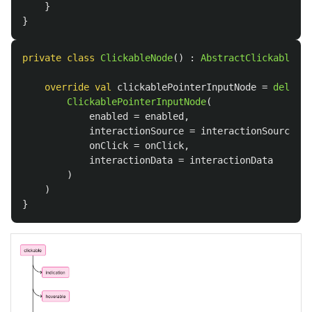
}
}
private
class
ClickableNode
()
:
AbstractClickableNod
override
val
clickablePointerInputNode
=
delegat
ClickablePointerInputNode
(
enabled
=
enabled
,
interactionSource
=
interactionSource
,
onClick
=
onClick
,
interactionData
=
interactionData
)
)
}