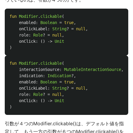
fun
Modifier
.
clickable
(
enabled
:
Boolean
=
true
,
onClickLabel
:
String
?
=
null
,
role
:
Role
?
=
null
,
onClick
:
()
->
Unit
)
fun
Modifier
.
clickable
(
interactionSource
:
MutableInteractionSource
,
indication
:
Indication
?,
enabled
:
Boolean
=
true
,
onClickLabel
:
String
?
=
null
,
role
:
Role
?
=
null
,
onClick
:
()
->
Unit
)
引数が４つのModifier.clickable()は、デフォルト値を指
定して、もう一方の引数が６つのModifier.clickable()を