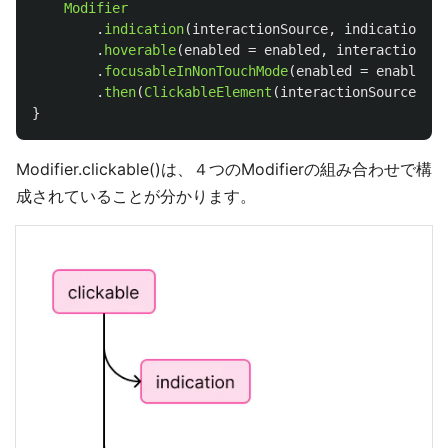
Modifier
.
indication
(
interactionSource
,
indication
)
.
hoverable
(
enabled
=
enabled
,
interactionSou
.
focusableInNonTouchMode
(
enabled
=
enabled
,
.
then
(
ClickableElement
(
interactionSource
,
en
}
Modifier.clickable()は、４つのModifierの組み合わせで構
成されていることが分かります。