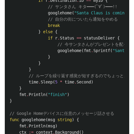
if
r
.
Destination
.
ID
==
myID
{
// サンタさん キタ━━━(ﾟ∀ﾟ)━━━!! 
googlehome
(
"Santa Claus is coming t
// 自分の街についたら通知をやめる
break
}
else
{
if
r
.
Status
==
statusDeliver
{
// 今サンタさんがプレゼントを配って
googlehome
(
fmt
.
Sprintf
(
"Santa Cl
}
}
}
// ループを繰り返す感覚が短すぎるのでちょっとスリ
time
.
Sleep
(
5
*
time
.
Second
)
}
fmt
.
Println
(
"finish"
)
}
// Google Homeデバイスに任意のメッセージ話させる
func
googlehome
(
msg
string
)
{
fmt
.
Println
(
msg
)
ctx
:=
context
.
Background
()