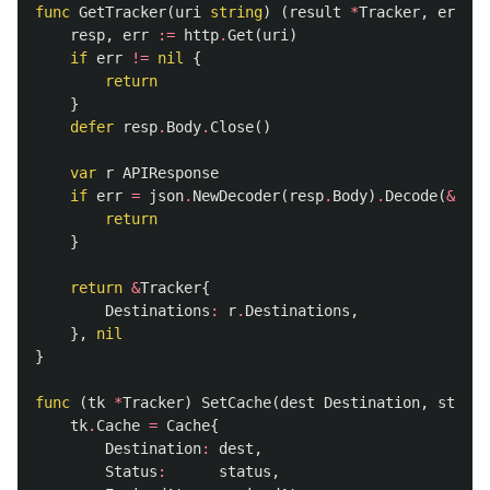
func
GetTracker
(
uri
string
)
(
result
*
Tracker
,
err
er
resp
,
err
:=
http
.
Get
(
uri
)
if
err
!=
nil
{
return
}
defer
resp
.
Body
.
Close
()
var
r
APIResponse
if
err
=
json
.
NewDecoder
(
resp
.
Body
)
.
Decode
(
&
r
);
return
}
return
&
Tracker
{
Destinations
:
r
.
Destinations
,
},
nil
}
func
(
tk
*
Tracker
)
SetCache
(
dest
Destination
,
status
tk
.
Cache
=
Cache
{
Destination
:
dest
,
Status
:
status
,