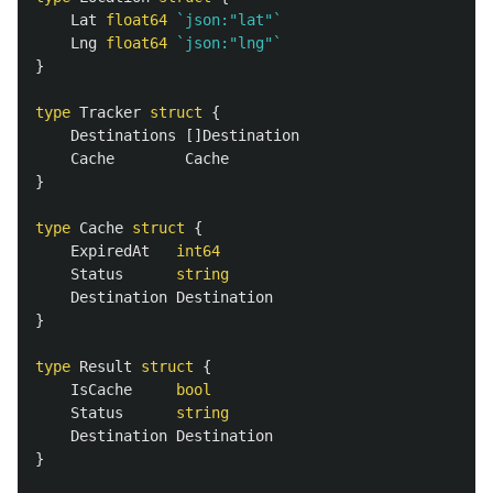
Lat
float64
`json:"lat"`
Lng
float64
`json:"lng"`
}
type
Tracker
struct
{
Destinations
[]
Destination
Cache
Cache
}
type
Cache
struct
{
ExpiredAt
int64
Status
string
Destination
Destination
}
type
Result
struct
{
IsCache
bool
Status
string
Destination
Destination
}