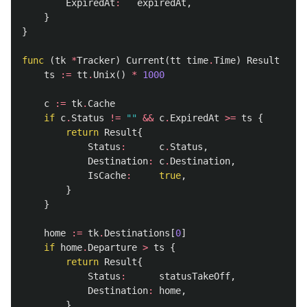
ExpiredAt
:
expiredAt
,
}
}
func
(
tk
*
Tracker
)
Current
(
tt
time
.
Time
)
Result
{
ts
:=
tt
.
Unix
()
*
1000
c
:=
tk
.
Cache
if
c
.
Status
!=
""
&&
c
.
ExpiredAt
>=
ts
{
return
Result
{
Status
:
c
.
Status
,
Destination
:
c
.
Destination
,
IsCache
:
true
,
}
}
home
:=
tk
.
Destinations
[
0
]
if
home
.
Departure
>
ts
{
return
Result
{
Status
:
statusTakeOff
,
Destination
:
home
,
}