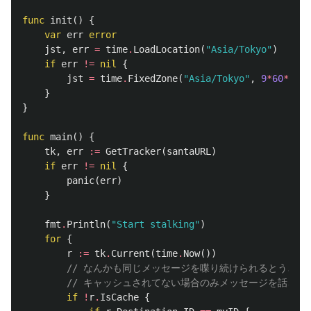
func
init
()
{
var
err
error
jst
,
err
=
time
.
LoadLocation
(
"Asia/Tokyo"
)
if
err
!=
nil
{
jst
=
time
.
FixedZone
(
"Asia/Tokyo"
,
9
*
60
*
60
)
}
}
func
main
()
{
tk
,
err
:=
GetTracker
(
santaURL
)
if
err
!=
nil
{
panic
(
err
)
}
fmt
.
Println
(
"Start stalking"
)
for
{
r
:=
tk
.
Current
(
time
.
Now
())
// なんかも同じメッセージを喋り続けられるとうざい
// キャッシュされてない場合のみメッセージを話させ
if
!
r
.
IsCache
{