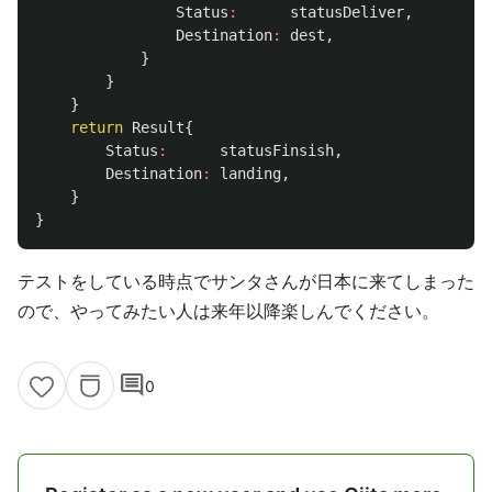
Status
:
statusDeliver
,
Destination
:
dest
,
}
}
}
return
Result
{
Status
:
statusFinsish
,
Destination
:
landing
,
}
}
テストをしている時点でサンタさんが日本に来てしまった
ので、やってみたい人は来年以降楽しんでください。
comment
0