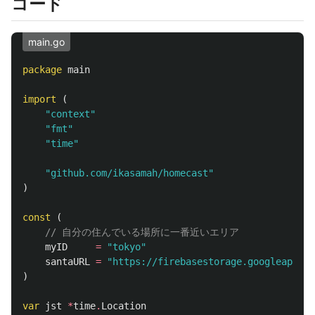
コード
main.go
package
main
import
(
"context"
"fmt"
"time"
"github.com/ikasamah/homecast"
)
const
(
// 自分の住んでいる場所に一番近いエリア
myID
=
"tokyo"
santaURL
=
"https://firebasestorage.googleapis.c
)
var
jst
*
time
.
Location