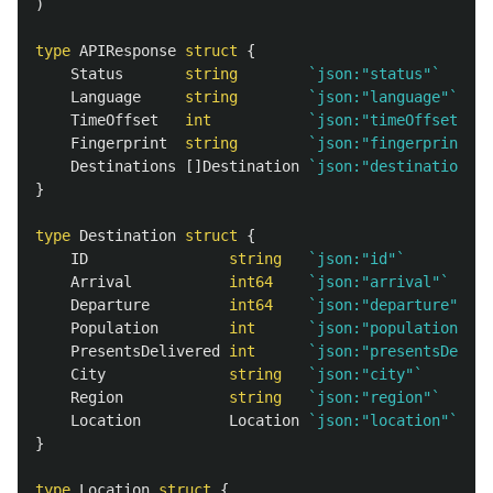
)
type
APIResponse
struct
{
Status
string
`json:"status"`
Language
string
`json:"language"`
TimeOffset
int
`json:"timeOffset"`
Fingerprint
string
`json:"fingerprint"`
Destinations
[]
Destination
`json:"destinations"`
}
type
Destination
struct
{
ID
string
`json:"id"`
Arrival
int64
`json:"arrival"`
Departure
int64
`json:"departure"`
Population
int
`json:"population"`
PresentsDelivered
int
`json:"presentsDelive
City
string
`json:"city"`
Region
string
`json:"region"`
Location
Location
`json:"location"`
}
type
Location
struct
{