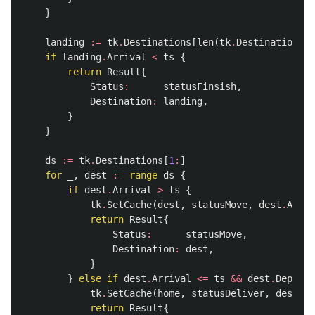
}
landing
:=
tk
.
Destinations
[
len
(
tk
.
Destinations
)
-
if
landing
.
Arrival
<
ts
{
return
Result
{
Status
:
statusFinsish
,
Destination
:
landing
,
}
}
ds
:=
tk
.
Destinations
[
1
:
]
for
_
,
dest
:=
range
ds
{
if
dest
.
Arrival
>
ts
{
tk
.
SetCache
(
dest
,
statusMove
,
dest
.
Arriv
return
Result
{
Status
:
statusMove
,
Destination
:
dest
,
}
}
else
if
dest
.
Arrival
<=
ts
&&
dest
.
Departu
tk
.
SetCache
(
home
,
statusDeliver
,
dest
.
De
return
Result
{