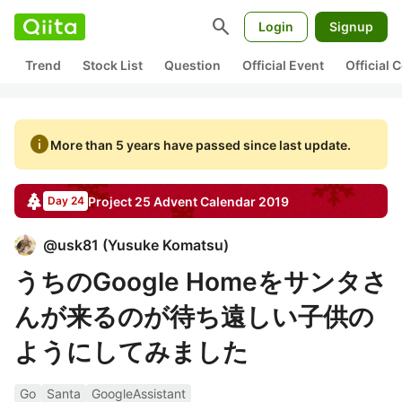
search
Login
Signup
Trend
Stock List
Question
Official Event
Official
info
More than 5 years have passed since last update.
Project 25
Advent Calendar
2019
Day 24
@
usk81
(
Yusuke Komatsu
)
うちのGoogle Homeをサンタさ
んが来るのが待ち遠しい子供の
ようにしてみました
Go
Santa
GoogleAssistant