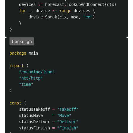
devices
:=
homecast
.
LookupAndConnect
(
ctx
)
for
_
,
device
:=
range
devices
{
device
.
Speak
(
ctx
,
msg
,
"en"
)
}
}
tracker.go
package
main
import
(
"encoding/json"
"net/http"
"time"
)
const
(
statusTakeOff
=
"Takeoff"
statusMove
=
"Move"
statusDeliver
=
"Deliver"
statusFinsish
=
"Finsish"