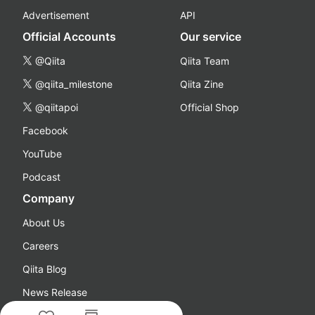
Advertisement
API
Official Accounts
Our service
@Qiita
Qiita Team
@qiita_milestone
Qiita Zine
@qiitapoi
Official Shop
Facebook
YouTube
Podcast
Company
About Us
Careers
Qiita Blog
News Release