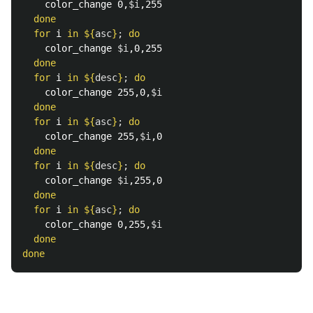
color_change 0,
$i
,255

done

  for 
i 
in
${
asc
}
;
do

color_change 
$i
,0,255

done

  for 
i 
in
${
desc
}
;
do

color_change 255,0,
$i
done

  for 
i 
in
${
asc
}
;
do

color_change 255,
$i
,0

done

  for 
i 
in
${
desc
}
;
do

color_change 
$i
,255,0

done

  for 
i 
in
${
asc
}
;
do

color_change 0,255,
$i
done

done