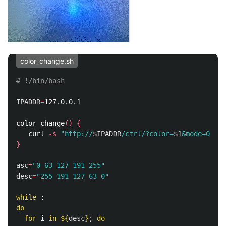
color_change.sh
# !/bin/bash
IPADDR
=
127.0.0.1

color_change
()
{
   curl 
-s
"http://
$IPADDR
/ctrl/?color=
$1
&mode=0&jso
}
asc
=
"0 63 127 191 255"
desc
=
"255 191 127 63 0"
while
do

  for 
i 
in
${
desc
}
;
do
