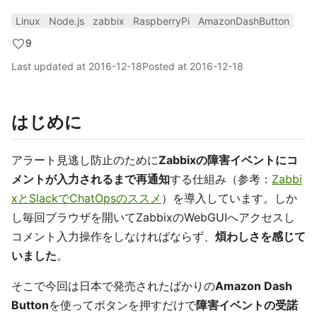
Linux
Node.js
zabbix
RaspberryPi
AmazonDashButton
9
Last updated at
2016-12-18
Posted at
2016-12-18
はじめに
アラート見逃し防止のために
Zabbixの障害イベントにコ
メントが入力されるまで再通知
する仕組み（参考：
Zabbi
xとSlackでChatOpsのススメ
）を導入しています。しか
し毎回ブラウザを開いてZabbixのWebGUIへアクセスし
コメント入力操作をしなければならず、
煩わしさを感じて
いました
。
そこで今回は日本で発売されたばかりの
Amazon Dash
Button
を使ってボタンを押すだけで
障害イベントの受諾