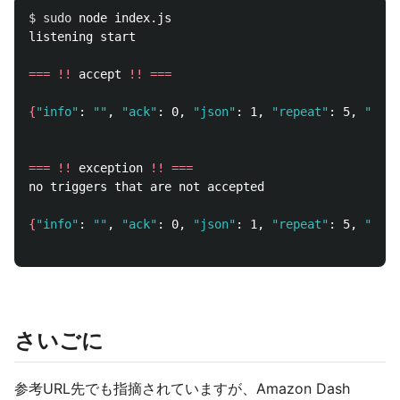
$ 
sudo 
node index.js

listening start

===
!!
 accept 
!!
===
{
"info"
: 
""
, 
"ack"
: 0, 
"json"
: 1, 
"repeat"
: 5, 
"mode
===
!!
 exception 
!!
===
no triggers that are not accepted

{
"info"
: 
""
, 
"ack"
: 0, 
"json"
: 1, 
"repeat"
: 5, 
"mode
さいごに
参考URL先でも指摘されていますが、Amazon Dash