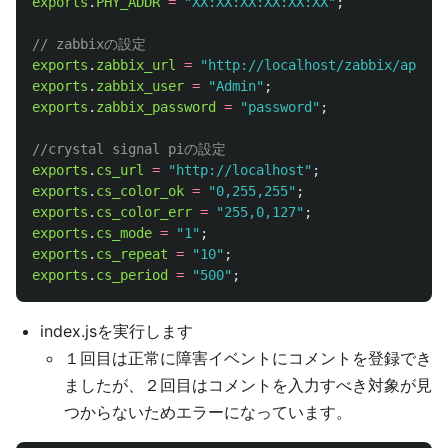
exports
.
PHY_ADDR
=
"
XX:XX:XX:XX:XX:XX
"
;
// zabbixの設定
exports
.
zabbix_url
=
"
http://localhost/zabbix/api_js
exports
.
zabbix_user
=
"
Admin
"
;
exports
.
zabbix_password
=
"
password
"
;
//crystal signal piの設定
exports
.
cs_url
=
"
http://localhost
"
;
exports
.
cs_color_ok
=
"
0,255,255
"
;
exports
.
cs_color_err
=
"
255,0,127
"
;
exports
.
cs_mode
=
"
1
"
;
exports
.
cs_repeat
=
"
10
"
;
exports
.
cs_period
=
"
500
"
;
index.jsを実行します
１回目は正常に障害イベントにコメントを登録でき
ましたが、２回目はコメントを入力すべき対象が見
つからないためエラーになっています。