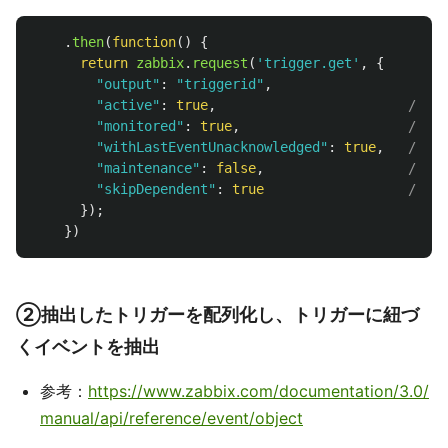
.
then
(
function
()
{
return
zabbix
.
request
(
'
trigger.get
'
,
{
"
output
"
:
"
triggerid
"
,
"
active
"
:
true
,
//Ret
"
monitored
"
:
true
,
//Ret
"
withLastEventUnacknowledged
"
:
true
,
//Ret
"
maintenance
"
:
false
,
//If 
"
skipDependent
"
:
true
//Ski
});
})
②抽出したトリガーを配列化し、トリガーに紐づ
くイベントを抽出
参考：
https://www.zabbix.com/documentation/3.0/
manual/api/reference/event/object