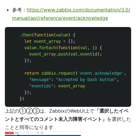
参考：
https://www.zabbix.com/documentation/3.0/
manual/api/reference/event/acknowledge
.
then
(
function
(
value
)
{
let
event_array
=
[];
value
.
forEach
(
function
(
val
,
j
)
{
event_array
.
push
(
val
.
eventid
);
});
return
zabbix
.
request
(
'
event.acknowledge
'
,
{
"
message
"
:
"
Accepted by Dash button
"
,
"
eventids
"
:
event_array
});
})
上記の①②③は、ZabbixのWebUI上で
「選択したイベ
ントとすべてのコメント未入力障害イベント」
を選択した
ことと同等になります