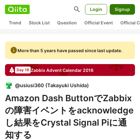
search
Login
Signup
Trend
Stock List
Question
Official Event
Official
info
More than 5 years have passed since last update.
Zabbix
Advent Calendar
2016
Day 19
@
usiusi360
(
Takayuki Ushida
)
Amazon Dash ButtonでZabbix
の障害イベントをacknowledge
し結果をCrystal Signal Piに通
知する