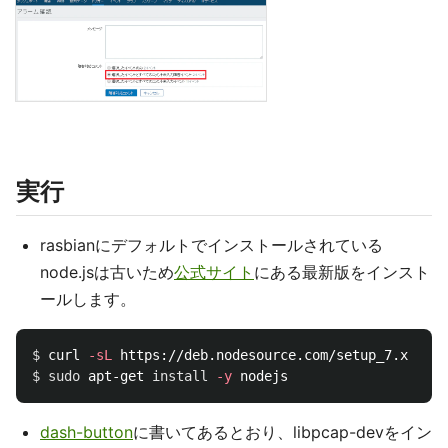
実行
rasbianにデフォルトでインストールされている
node.jsは古いため
公式サイト
にある最新版をインスト
ールします。
$ 
curl 
-sL
 https://deb.nodesource.com/setup_7.x | 
su
$ 
sudo 
apt-get 
install
-y
dash-button
に書いてあるとおり、libpcap-devをイン