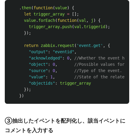
.
then
(
function
(
value
)
{
let
trigger_array
=
[];
value
.
forEach
(
function
(
val
,
j
)
{
trigger_array
.
push
(
val
.
triggerid
);
});
return
zabbix
.
request
(
'
event.get
'
,
{
"
output
"
:
"
eventid
"
,
"
acknowledged
"
:
0
,
//Whether the event has b
"
object
"
:
0
,
//Possible values for tri
"
source
"
:
0
,
//Type of the event. Poss
"
value
"
:
1
,
//State of the related ob
"
objectids
"
:
trigger_array
});
})
③抽出したイベントを配列化し、該当イベントに
コメントを入力する