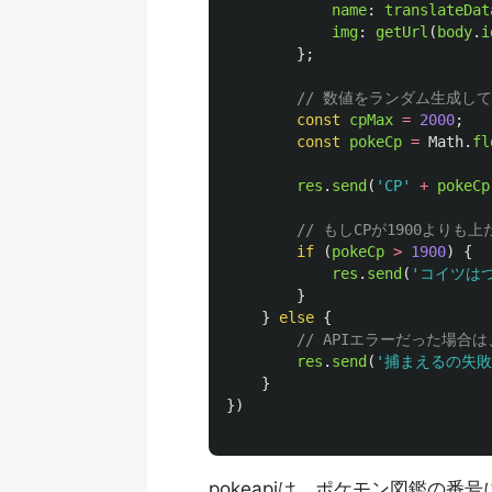
name
:
translateDat
img
:
getUrl
(
body
.
i
};
// 数値をランダム生成し
const
cpMax
=
2000
;
const
pokeCp
=
Math
.
fl
res
.
send
(
'
CP
'
+
pokeCp
// もしCPが1900より
if 
(
pokeCp
>
1900
)
{
res
.
send
(
'
コイツは
}
}
else
{
// APIエラーだった場合
res
.
send
(
'
捕まえるの失敗
}
})
pokeapiは、ポケモン図鑑の