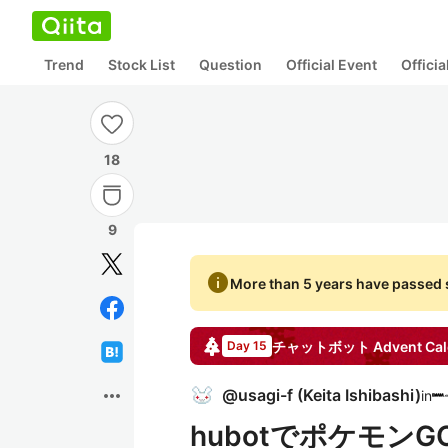
Trend
Stock List
Question
Official Event
Offici
18
9
info
More than 5 years have passed s
チャットボット
Advent Cal
Day 15
more_horiz
@
usagi-f
(
Keita Ishibashi
)
in
hubotでポケモン