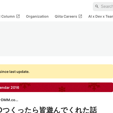
search
open_in_new
open_in_new
al Column
Organization
Qiita Careers
AI x Dev x Tea
ince last update.
endar
2016
DMM.com
GOつくったら皆遊んでくれた話