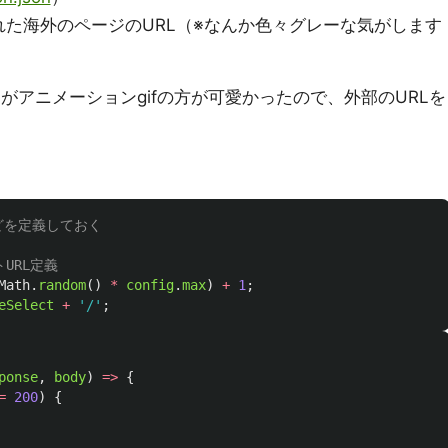
た海外のページのURL（※なんか色々グレーな気がします
すがアニメーションgifの方が可愛かったので、外部のURLを
Lなどを定義しておく
URL定義
Math
.
random
()
*
config
.
max
)
+
1
;
eSelect
+
'
/
'
;
ponse
,
body
)
=>
{
=
200
)
{