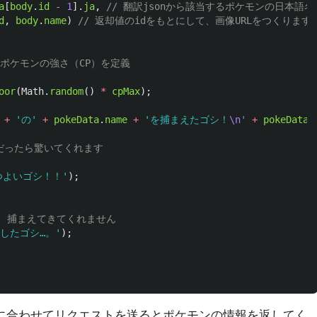
a
[
body
.
id
-
1
].
ja
,
// 翻訳jsonから該当するポケモンの日本語
d
,
body
.
name
)
// 返却値のidをもとにして、画像URLをつくります
てポケモンの強さ（CP）を定義
oor
(
Math
.
random
()
*
cpMax
);
+
'
の
'
+
pokeData
.
name
+
'
を捕まえたゴシ！
\n
'
+
pokeData
.
も上だったら驚いてくれます
つよいゴシ！！
'
);
は、捕まえてきてくれません
したゴシ…。
'
);
番号に合わせてリクエストを送るとポケモンの情報を返してく