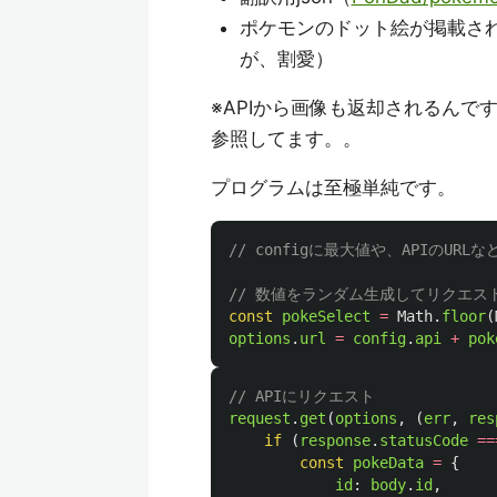
ポケモンのドット絵が掲載され
が、割愛）
※APIから画像も返却されるんで
参照してます。。
プログラムは至極単純です。
// configに最大値や、APIのUR
// 数値をランダム生成してリクエスト
const
pokeSelect
=
Math
.
floor
(
options
.
url
=
config
.
api
+
pok
// APIにリクエスト
request
.
get
(
options
,
(
err
,
res
if 
(
response
.
statusCode
==
const
pokeData
=
{
id
:
body
.
id
,