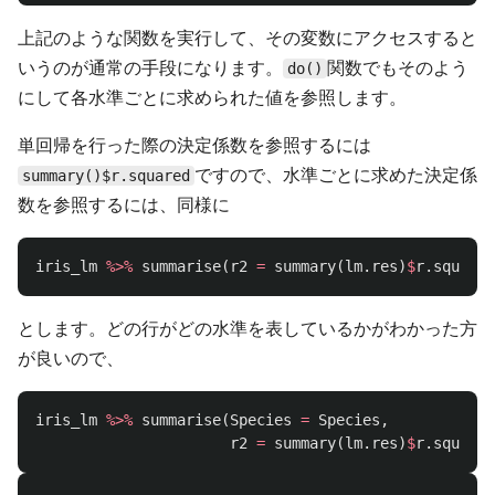
上記のような関数を実行して、その変数にアクセスすると
いうのが通常の手段になります。
関数でもそのよう
do()
にして各水準ごとに求められた値を参照します。
単回帰を行った際の決定係数を参照するには
ですので、水準ごとに求めた決定係
summary()$r.squared
数を参照するには、同様に
iris_lm
%>%
summarise
(
r2
=
summary
(
lm.res
)
$
r.squared
とします。どの行がどの水準を表しているかがわかった方
が良いので、
iris_lm
%>%
summarise
(
Species
=
Species
,
r2
=
summary
(
lm.res
)
$
r.squared