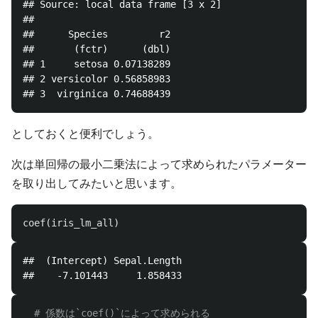
## Source: local data frame [3 x 2]

## 

##      Species         r2

##       (fctr)      (dbl)

## 1     setosa 0.07138289

## 2 versicolor 0.56858983

としておくと便利でしょう。
次は単回帰の最小二乗法によって求められたパラメーター
を取り出してみたいと思います。
coef
(
iris_lm_all
)
##  (Intercept) Sepal.Length 

# 係数は`coef()`によって求められる