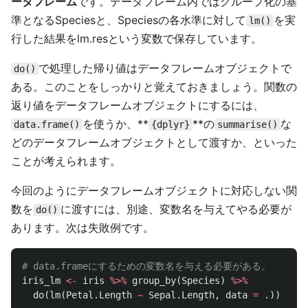
ータフレーム
です。データフレーム内ではグループ化の基
準となるSpeciesと、Speciesの各水準に対して
を実
lm()
行した結果をlm.resという変数で保存しています。
で処理した帰り値はデータフレームオブジェクトで
do()
ある。このことをしっかりと覚えておきましょう。関数の
返り値をデータフレームオブジェクトにするには、
を使うか、**
**の
な
data.frame()
{dplyr}
summarise()
どのデータフレームオブジェクトとして渡すか、といった
ことが考えられます。
今回のようにデータフレームオブジェクトに対応しない関
数を
に渡すには、別途、変数名を与えてやる必要が
do()
あります。次は失敗例です。
# data.frameにするための変数名を与える必要がある。
iris_lm
<-
iris
%>%
group_by
(
Species
)
%>%
do
(
lm
(
Petal.Length
~
Sepal.Length
,
data
=
.
))