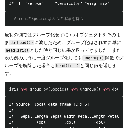
# irisのSpeciesは３つの水準を持つ
最初の例ではグループ化せずにirisオブジェクトをそのま
ま
に渡したため、グループ化はされずに単に
do(head())
とした時と同じ結果が返ってきました。また
head(iris)
次の例のように一度グループ化しても
関数でグ
ungroup()
ループを解除した場合も
と同じ値を返しま
head(iris)
す。
iris
%>%
group_by
(
Species
)
%>%
ungroup
()
%>%
do
(
head
## Source: local data frame [2 x 5]

## 

##   Sepal.Length Sepal.Width Petal.Length Petal.Wid
##          (dbl)       (dbl)        (dbl)       (db