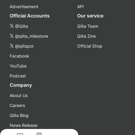
Advertisement
API
Official Accounts
Our service
@Qiita
Qiita Team
@qiita_milestone
Qiita Zine
@qiitapoi
Official Shop
Facebook
YouTube
Podcast
Company
About Us
Careers
Qiita Blog
News Release