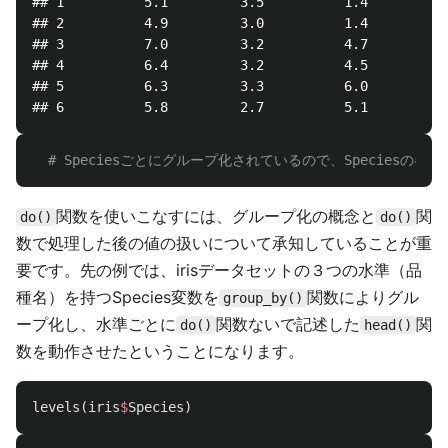
## 1          5.1         3.5          1.4         0
## 2          4.9         3.0          1.4         0
## 3          7.0         3.2          4.7         1
## 4          6.4         3.2          4.5         1
## 5          6.3         3.3          6.0         2
# Speciesごとにグループ化されているので、Speciesの各水
関数を使いこなすには、グループ化の概念と
関
do()
do()
数で処理した後の値の扱いについて承知していることが重
要です。先の例では、irisデータセットの３つの水準（品
種名）を持つSpecies変数を
関数によりグル
group_by()
ープ化し、水準ごとに
関数ないで記述した
関
do()
head()
数を動作させたということになります。
levels
(
iris
$
Species
)