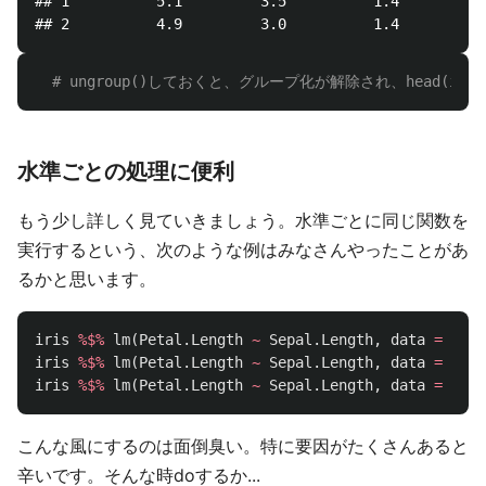
## 1          5.1         3.5          1.4         0
# ungroup()しておくと、グループ化が解除され、head(iri
水準ごとの処理に便利
もう少し詳しく見ていきましょう。水準ごとに同じ関数を
実行するという、次のような例はみなさんやったことがあ
るかと思います。
iris
%$%
lm
(
Petal.Length
~
Sepal.Length
,
data
=
.
,
s
iris
%$%
lm
(
Petal.Length
~
Sepal.Length
,
data
=
.
,
s
iris
%$%
lm
(
Petal.Length
~
Sepal.Length
,
data
=
.
,
s
こんな風にするのは面倒臭い。特に要因がたくさんあると
辛いです。そんな時doするか...