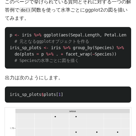
このページで挙げられている質問とそれに対する一つの解
答例で
関数を使って水準ごとにggplot2の図を描い
do()
てみます。
p
<-
iris
%>%
ggplot
(
aes
(
Sepal.Length
,
Petal.Length
)
# 元となるggplotオブジェクトを作る
iris_sp_plots
<-
iris
%>%
group_by
(
Species
)
%>%
do
(
plots
=
p
%+%
.
+
facet_wrap
(
~
Species
))
# Speciesの水準ごとに図を描く
出力は次のようにします。
iris_sp_plots
$
plots
[
1
]