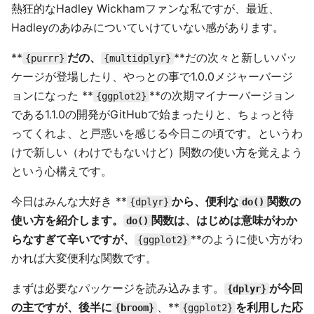
熱狂的なHadley Wickhamファンな私ですが、最近、
Hadleyのあゆみについていけていない感があります。
**
だの、
**だの次々と新しいパッ
{purrr}
{multidplyr}
ケージが登場したり、やっとの事で1.0.0メジャーバージ
ョンになった **
**の次期マイナーバージョン
{ggplot2}
である1.1.0の開発がGitHubで始まったりと、ちょっと待
ってくれよ、と戸惑いを感じる今日この頃です。というわ
けで新しい（わけでもないけど）関数の使い方を覚えよう
という心構えです。
今日はみんな大好き **
から、便利な
関数の
{dplyr}
do()
使い方を紹介します。
関数は、はじめは意味がわか
do()
らなすぎて辛いですが、
**のように使い方がわ
{ggplot2}
かれば大変便利な関数です。
まずは必要なパッケージを読み込みます。
が今回
{dplyr}
の主ですが、後半に
、**
を利用した応
{broom}
{ggplot2}