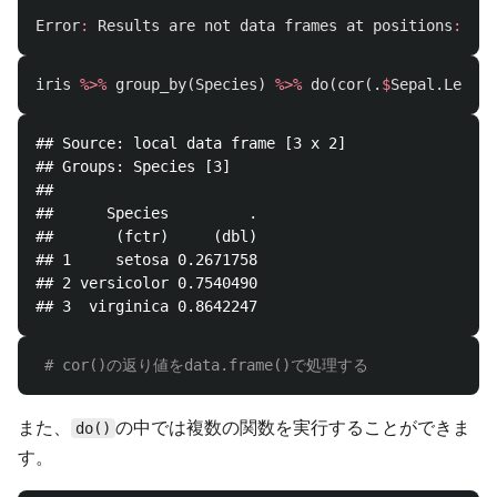
Error
:
Results
are
not
data
frames
at
positions
:
1
,
iris
%>%
group_by
(
Species
)
%>%
do
(
cor
(
.
$
Sepal.Length
## Source: local data frame [3 x 2]

## Groups: Species [3]

## 

##      Species         .

##       (fctr)     (dbl)

## 1     setosa 0.2671758

## 2 versicolor 0.7540490

# cor()の返り値をdata.frame()で処理する
また、
の中では複数の関数を実行することができま
do()
す。