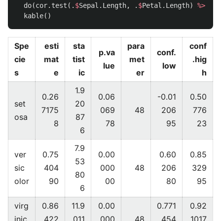
do
(
cor.test
(
.
$
Sepal.Length
,
.
$
Petal.Length
)
%>%
ti
kable
()
Spe
esti
sta
para
conf
p.va
conf.
cie
mat
tist
met
.hig
lue
low
s
e
ic
er
h
1.9
0.26
0.06
-0.01
0.50
set
20
7175
069
48
206
776
osa
87
8
78
95
23
6
7.9
ver
0.75
0.00
0.60
0.85
53
sic
404
000
48
206
329
80
olor
90
00
80
95
6
virg
0.86
11.9
0.00
0.771
0.92
inic
422
011
000
48
454
1017