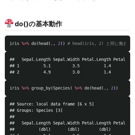
do()の基本動作
iris
%>%
do
(
head
(
.
,
2
))
# head(iris, 2) と同じ働き
##   Sepal.Length Sepal.Width Petal.Length Petal.Wid
## 1          5.1         3.5          1.4         0
iris
%>%
group_by
(
Species
)
%>%
do
(
head
(
.
,
2
))
## Source: local data frame [6 x 5]

## Groups: Species [3]

## 

##   Sepal.Length Sepal.Width Petal.Length Petal.Wid
##          (dbl)       (dbl)        (dbl)       (db