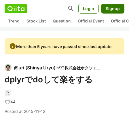
search
Login
Signup
Trend
Stock List
Question
Official Event
Official
info
More than 5 years have passed since last update.
@
uri
(
Shinya Uryu
)
in
株式会社ホクソエム
dplyrでdoして楽をする
R
44
Posted at
2015-11-12