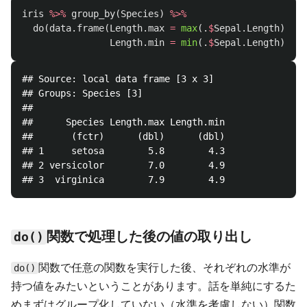
iris
%>%
group_by
(
Species
)
%>%
do
(
data.frame
(
Length.max
=
max
(
.
$
Sepal.Length
),
Length.min
=
min
(
.
$
Sepal.Length
)))
## Source: local data frame [3 x 3]

## Groups: Species [3]

## 

##      Species Length.max Length.min

##       (fctr)      (dbl)      (dbl)

## 1     setosa        5.8        4.3

## 2 versicolor        7.0        4.9

関数で処理した後の値の取り出し
do()
関数で任意の関数を実行した後、それぞれの水準が
do()
持つ値をみたいということがあります。話を単純にするた
めまずはグループ化していない（水準を考慮しない）関数