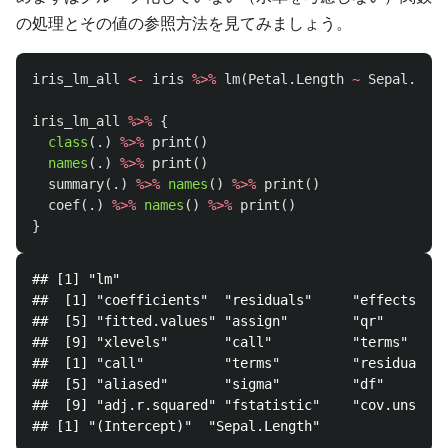
の処理とその値の参照方法を見てみましょう。
iris_lm_all
<-
iris
%>%
lm
(
Petal.Length
~
Sepal.Leng
iris_lm_all
%>%
{
class
(
.
)
%>%
print
()
names
(
.
)
%>%
print
()
summary
(
.
)
%>%
names
()
%>%
print
()
coef
(
.
)
%>%
names
()
%>%
print
()
}
## [1] "lm"

##  [1] "coefficients"  "residuals"     "effects"   
##  [5] "fitted.values" "assign"        "qr"        
##  [9] "xlevels"       "call"          "terms"     
##  [1] "call"          "terms"         "residuals" 
##  [5] "aliased"       "sigma"         "df"        
##  [9] "adj.r.squared" "fstatistic"    "cov.unscale