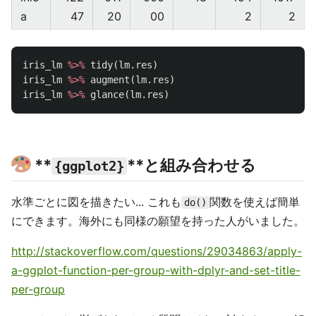
a
47
20
00
2
2
iris_lm
%>%
tidy
(
lm.res
)
iris_lm
%>%
augment
(
lm.res
)
iris_lm
%>%
glance
(
lm.res
)
**
**と組み合わせる
{ggplot2}
水準ごとに図を描きたい... これも
関数を使えば簡単
do()
にできます。海外にも同様の願望を持った人がいました。
http://stackoverflow.com/questions/29034863/apply-
a-ggplot-function-per-group-with-dplyr-and-set-title-
per-group