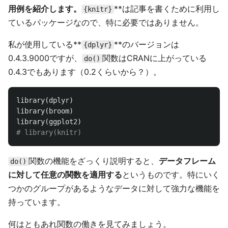
用例を紹介します。
**は記事を書くために利用し
{knitr}
ているパッケージなので、特に必要ではありません。
私が使用している**
**のバージョンは
{dplyr}
0.4.3.9000ですが、
関数はCRANに上がっている
do()
0.4.3でもあります（0.2くらいから？）。
library
(
dplyr
)
library
(
broom
)
library
(
ggplot2
)
# library(knitr)
関数の機能をざっくり説明すると、
データフレーム
do()
に対して任意の関数を適用する
というものです。特にいく
つかのグループがあるようなデータに対して強力な機能を
持っています。
何はともあれ関数の働きを見てみましょう。