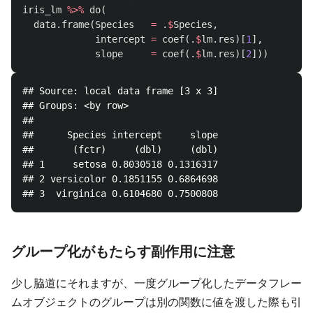
iris_lm
%>%
do
(
data.frame
(
Species
=
.
$
Species
,
intercept
=
coef
(
.
$
lm.res
)[
1
],
slope
=
coef
(
.
$
lm.res
)[
2
]))
## Source: local data frame [3 x 3]

## Groups: <by row>

## 

##      Species intercept     slope

##       (fctr)     (dbl)     (dbl)

## 1     setosa 0.8030518 0.1316317

## 2 versicolor 0.1851155 0.6864698

グループ化がもたらす副作用に注意
少し脇道にそれますが、一度グループ化したデータフレー
ムオブジェクトのグループは別の関数に値を渡した際も引