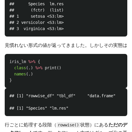
##      Species  lm.res

##       (fctr)  (list)

## 1     setosa <S3:lm>

## 2 versicolor <S3:lm>

見慣れない形式の値が返ってきました。しかしその実態は
iris_lm
%>%
{
class
(
.
)
%>%
print
()
names
(
.
)
}
## [1] "rowwise_df" "tbl_df"     "data.frame"

行ごとに処理する段階（
状態）にある
ただのデ
rowwise()