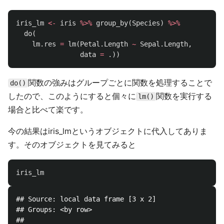
iris_lm
<-
iris
%>%
group_by
(
Species
)
%>%
do
(
lm.res
=
lm
(
Petal.Length
~
Sepal.Length
,
data
=
.
))
関数の強みはグループごとに関数を処理することで
do()
したので、このようにすると個々に
関数を実行する
lm()
場合と比べて楽です。
今の結果はiris_lmというオブジェクトに代入してありま
す。そのオブジェクトを見てみると
iris_lm
## Source: local data frame [3 x 2]

## Groups: <by row>

## 
