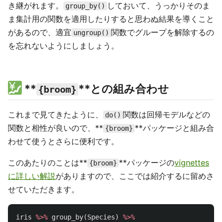
き継がれます。
しておいて、うっかりそのま
group_by()
ま集計用の関数を適用したりすると思わぬ結果を導くこと
があるので、適宜
関数でグループを解除するの
ungroup()
を忘れないようにしましょう。
**
**との組み合わせ
{broom}
これまで見てきたように、
関数は回帰モデルなどの
do()
関数と相性が良いので、**
**パッケージと組み合
{broom}
わせて使うとさらに便利です。
このあたりのことは**
**パッケージの
vignettes
{broom}
に詳しい解説
がありますので、ここでは紹介するに留めさ
せていただきます。
iris
%>%
group_by
(
Species
)
%>%