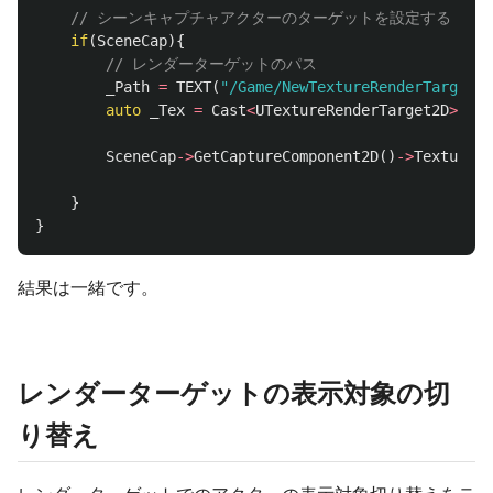
// シーンキャプチャアクターのターゲットを設定する
if
(
SceneCap
){
// レンダーターゲットのパス
_Path
=
TEXT
(
"/Game/NewTextureRenderTarget2D
auto
_Tex
=
Cast
<
UTextureRenderTarget2D
>
(
Sta
SceneCap
->
GetCaptureComponent2D
()
->
TextureTa
}
}
結果は一緒です。
レンダーターゲットの表示対象の切
り替え