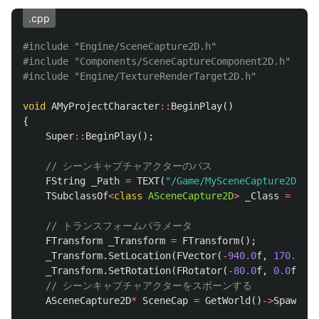
.cpp
#include
"Engine/SceneCapture2D.h"
#include
"Components/SceneCaptureComponent2D.h"
#include
"Engine/TextureRenderTarget2D.h"
void
AMyProjectCharacter
::
BeginPlay
()
{
Super
::
BeginPlay
();
// シーンキャプチャアクターのパス
FString
_Path
=
TEXT
(
"/Game/MySceneCapture2D.MyS
TSubclassOf
<
class
ASceneCapture2D
>
_Class
=
TSof
// トランスフォームパラメータ
FTransform
_Transform
=
FTransform
();
_Transform
.
SetLocation
(
FVector
(
-
940.0
f
,
170.0
f
,
_Transform
.
SetRotation
(
FRotator
(
-
80.0
f
,
0.0
f
,
0.
// シーンキャプチャアクターをスポーンする
ASceneCapture2D
*
SceneCap
=
GetWorld
()
->
SpawnAct