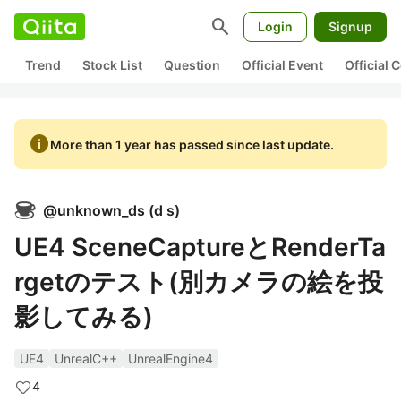
search
Login
Signup
Trend
Stock List
Question
Official Event
Official
info
More than 1 year has passed since last update.
@
unknown_ds
(
d s
)
UE4 SceneCaptureとRenderTa
rgetのテスト(別カメラの絵を投
影してみる)
UE4
UnrealC++
UnrealEngine4
4