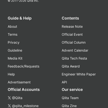
© 2011-
2026
Qiita Inc.
Guide & Help
Contents
About
Release Note
Terms
Official Event
Privacy
Official Column
Guideline
Advent Calendar
Media Kit
Qiita Tech Festa
Feedback/Requests
Qiita Award
Help
Engineer White Paper
Advertisement
API
Official Accounts
Our service
@Qiita
Qiita Team
@qiita_milestone
Qiita Zine