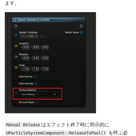
ます。
はエフェクト終了時に明示的に
Manual Release
を呼ぶ必
UParticleSystemComponent::ReleaseToPool()