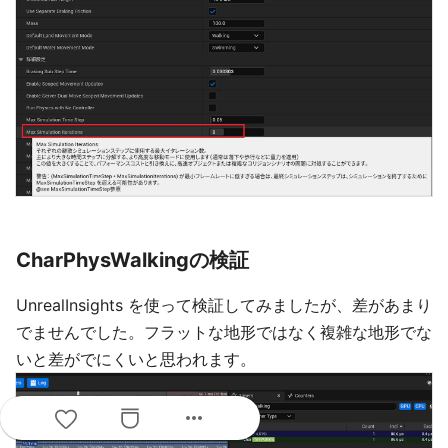
CharPhysWalkingの検証
UnrealInsights を使って検証してみましたが、差があまり
でませんでした。フラットな地形ではなく複雑な地形でな
いと差がでにくいと思われます。
more_horiz