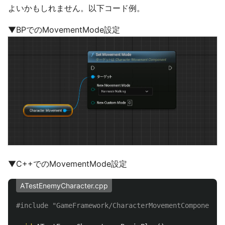
よいかもしれません。以下コード例。
▼BPでのMovementMode設定
▼C++でのMovementMode設定
ATestEnemyCharacter.cpp
#include
"GameFramework/CharacterMovementComponent.h