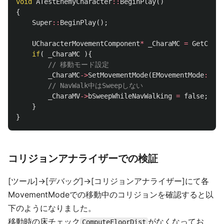
void
ATestEnemyCharacter
::
BeginPlay
()
{
Super
::
BeginPlay
();
UCharacterMovementComponent
*
_CharaMC
=
GetChara
if
(
_CharaMC
){
// 移動モード設定
_CharaMC
->
SetMovementMode
(
EMovementMode
::
MOV
// NavWalk中はSweepしない
_CharaMV
->
bSweepWhileNavWalking
=
false
;
}
}
コリジョンアナライザーでの検証
[ツール]->[デバッグ]->[コリジョンアナライザー]にて各
MovementModeでの移動中のコリジョンを確認すると以
下のようになりました。
移動時の床チェック
がなくなってお
ComputeFloorDist