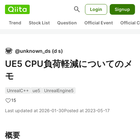
search
Login
Signup
Trend
Stock List
Question
Official Event
Official
@
unknown_ds
(
d s
)
UE5 CPU負荷軽減についてのメ
モ
UnrealC++
ue5
UnrealEngine5
15
Last updated at
2026-01-30
Posted at
2023-05-17
概要