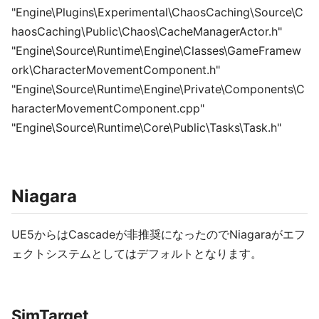
"Engine\Plugins\Experimental\ChaosCaching\Source\C
haosCaching\Public\Chaos\CacheManagerActor.h"
"Engine\Source\Runtime\Engine\Classes\GameFramew
ork\CharacterMovementComponent.h"
"Engine\Source\Runtime\Engine\Private\Components\C
haracterMovementComponent.cpp"
"Engine\Source\Runtime\Core\Public\Tasks\Task.h"
Niagara
UE5からはCascadeが非推奨になったのでNiagaraがエフ
ェクトシステムとしてはデフォルトとなります。
SimTarget