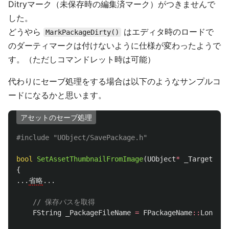
Ditryマーク（未保存時の編集済マーク）がつきませんで
した。
どうやら
はエディタ時のロードで
MarkPackageDirty()
のダーティマークは付けないように仕様が変わったようで
す。（ただしコマンドレット時は可能）
代わりにセーブ処理をする場合は以下のようなサンプルコ
ードになるかと思います。
アセットのセーブ処理
#include
"UObject/SavePackage.h"
bool
SetAssetThumbnailFromImage
(
UObject
*
_TargetAsse
{
...
省略
...
// 保存パスを取得
FString
_PackageFileName
=
FPackageName
::
LongPac