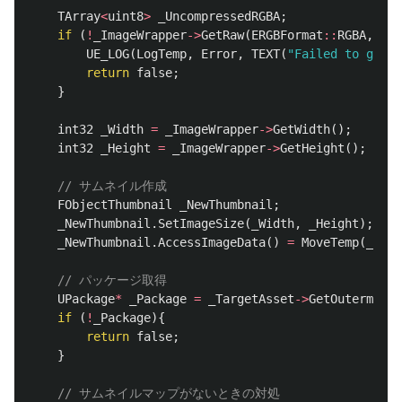
TArray
<
uint8
>
_UncompressedRGBA
;
if
(
!
_ImageWrapper
->
GetRaw
(
ERGBFormat
::
RGBA
,
8
,
UE_LOG
(
LogTemp
,
Error
,
TEXT
(
"Failed to get r
return
false
;
}
int32
_Width
=
_ImageWrapper
->
GetWidth
();
int32
_Height
=
_ImageWrapper
->
GetHeight
();
// サムネイル作成
FObjectThumbnail
_NewThumbnail
;
_NewThumbnail
.
SetImageSize
(
_Width
,
_Height
);
_NewThumbnail
.
AccessImageData
()
=
MoveTemp
(
_Unco
// パッケージ取得
UPackage
*
_Package
=
_TargetAsset
->
GetOutermost
(
if
(
!
_Package
){
return
false
;
}
// サムネイルマップがないときの対処