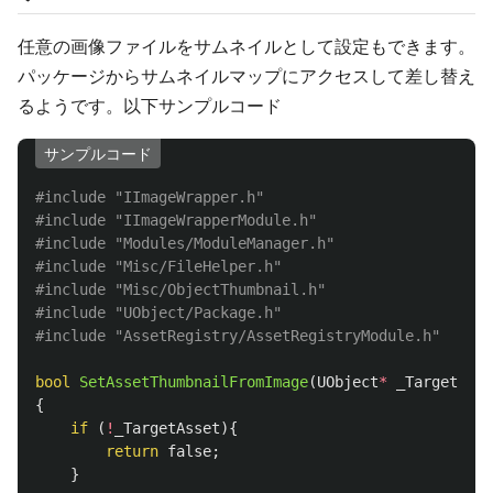
任意の画像ファイルをサムネイルとして設定もできます。
パッケージからサムネイルマップにアクセスして差し替え
るようです。以下サンプルコード
サンプルコード
#include
"IImageWrapper.h"
#include
"IImageWrapperModule.h"
#include
"Modules/ModuleManager.h"
#include
"Misc/FileHelper.h"
#include
"Misc/ObjectThumbnail.h"
#include
"UObject/Package.h"
#include
"AssetRegistry/AssetRegistryModule.h"
bool
SetAssetThumbnailFromImage
(
UObject
*
_TargetAsse
{
if
(
!
_TargetAsset
){
return
false
;
}