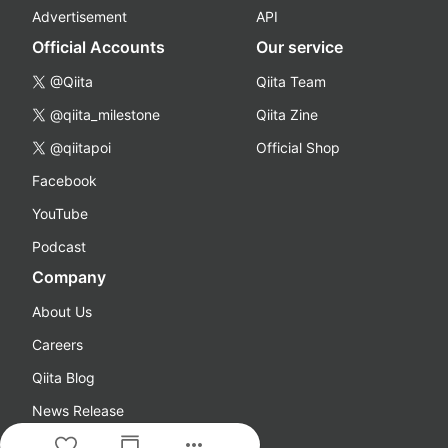
Advertisement
API
Official Accounts
Our service
@Qiita
Qiita Team
@qiita_milestone
Qiita Zine
@qiitapoi
Official Shop
Facebook
YouTube
Podcast
Company
About Us
Careers
Qiita Blog
News Release
more_horiz