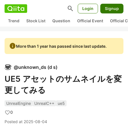
search
Login
Signup
Trend
Stock List
Question
Official Event
Official
info
More than 1 year has passed since last update.
@
unknown_ds
(
d s
)
UE5 アセットのサムネイルを変
更してみる
UnrealEngine
UnrealC++
ue5
0
Posted at
2025-08-04