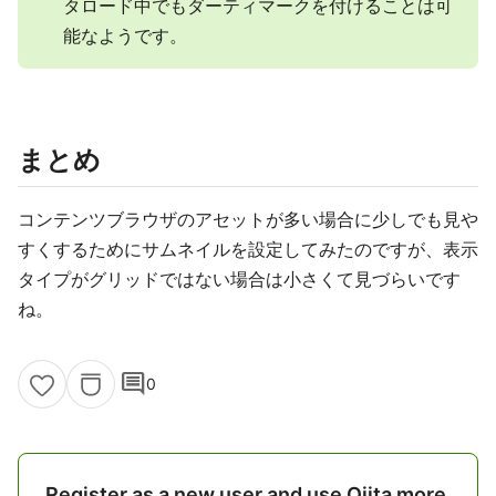
タロード中でもダーティマークを付けることは可
能なようです。
まとめ
コンテンツブラウザのアセットが多い場合に少しでも見や
すくするためにサムネイルを設定してみたのですが、表示
タイプがグリッドではない場合は小さくて見づらいです
ね。
comment
0
Register as a new user and use Qiita more