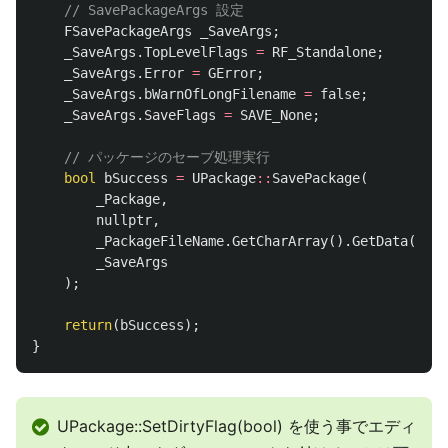
// SavePackageArgs 設定
FSavePackageArgs
_SaveArgs
;
_SaveArgs
.
TopLevelFlags
=
RF_Standalone
;
_SaveArgs
.
Error
=
GError
;
_SaveArgs
.
bWarnOfLongFilename
=
false
;
_SaveArgs
.
SaveFlags
=
SAVE_None
;
// パッケージのセーブ処理実行
bool
bSuccess
=
UPackage
::
SavePackage
(
_Package
,
nullptr
,
_PackageFileName
.
GetCharArray
().
GetData
(),
_SaveArgs
);
return
(
bSuccess
);
}
UPackage::SetDirtyFlag(bool) を使う事でエディ