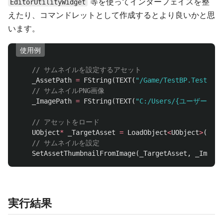
等を使ってインターフェイスを整
EditorUtilityWidget
えたり、コマンドレットとして作成するとより良いかと思
います。
使用例
// サムネイルを設定するアセット
_AssetPath
=
FString
(
TEXT
(
"/Game/TestBP.TestBP"
)
// サムネイルPNG画像
_ImagePath
=
FString
(
TEXT
(
"C:/Users/{ユーザー名}/Pi
// アセットをロード
UObject
*
_TargetAsset
=
LoadObject
<
UObject
>
(
null
// サムネイルを設定
SetAssetThumbnailFromImage
(
_TargetAsset
,
_ImageP
実行結果