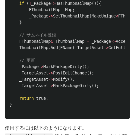
if
(
!
_Package
->
HasThumbnailMap
()){
FThumbnailMap
_Map
;
_Package
->
SetThumbnailMap
(
MakeUnique
<
FThumbn
}
// サムネイル登録
FThumbnailMap
&
ThumbnailMap
=
_Package
->
AccessTh
ThumbnailMap
.
Add
(
FName
(
_TargetAsset
->
GetFullName
// 更新
_Package
->
MarkPackageDirty
();
_TargetAsset
->
PostEditChange
();
_TargetAsset
->
Modify
();
_TargetAsset
->
MarkPackageDirty
();
return
true
;
}
使用するには以下のようになります。