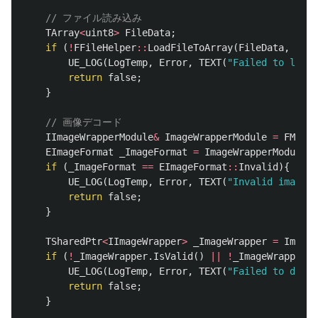
// ファイル読み込み
TArray
<
uint8
>
FileData
;
if
(
!
FFileHelper
::
LoadFileToArray
(
FileData
,
*
_Im
UE_LOG
(
LogTemp
,
Error
,
TEXT
(
"Failed to load 
return
false
;
}
// 画像デコード
IImageWrapperModule
&
ImageWrapperModule
=
FModul
EImageFormat
_ImageFormat
=
ImageWrapperModule
.
D
if
(
_ImageFormat
==
EImageFormat
::
Invalid
){
UE_LOG
(
LogTemp
,
Error
,
TEXT
(
"Invalid image f
return
false
;
}
TSharedPtr
<
IImageWrapper
>
_ImageWrapper
=
ImageW
if
(
!
_ImageWrapper
.
IsValid
()
||
!
_ImageWrapper
->
UE_LOG
(
LogTemp
,
Error
,
TEXT
(
"Failed to decod
return
false
;
}