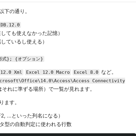
以下の通り。
EDB.12.0
は存在しても使えなかった記憶）
も付属しているし使える）
M形式}; {オプション}
など。
 12.0 Xml
Excel 12.0 Macro
Excel 8.0
crosoft\Office\14.0\Access\Access Connectivity
はそれに準ずる場所）で一覧が見れます。
ります。
2, ...といった列名になる）
タ型の自動判定に使われる行数