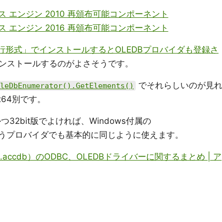
ータベース エンジン 2010 再頒布可能コンポーネント
ータベース エンジン 2016 再頒布可能コンポーネント
ク実行形式」でインストールするとOLEDBプロバイダも登録さ
ンストールするのがよさそうです。
でそれらしいのが見
leDbEnumerator().GetElements()
x64別です。
)かつ32bit版でよければ、Windows付属の
うプロバイダでも基本的に同じように使えます。
mdb、.accdb）のODBC、OLEDBドライバーに関するまとめ | ア