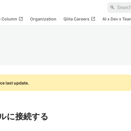
search
open_in_new
open_in_new
al Column
Organization
Qiita Careers
AI x Dev x Tea
ce last update.
ァイルに接続する