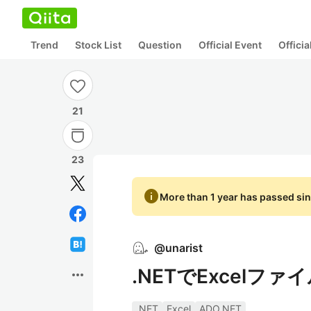
Trend
Stock List
Question
Official Event
Offici
21
23
info
More than 1 year has passed sin
@
unarist
.NETでExcelフ
more_horiz
.NET
Excel
ADO.NET