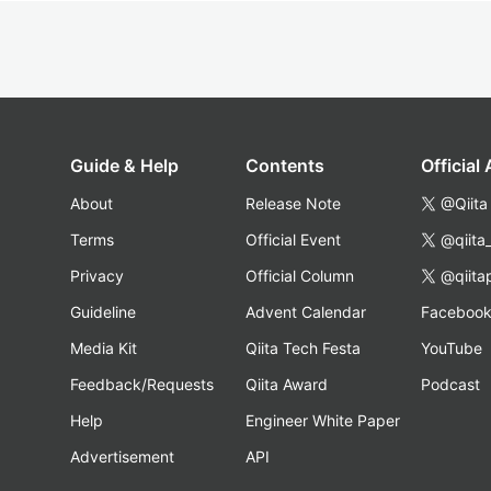
Guide & Help
Contents
Official
About
Release Note
@Qiita
Terms
Official Event
@qiita
Privacy
Official Column
@qiita
Guideline
Advent Calendar
Faceboo
Media Kit
Qiita Tech Festa
YouTube
Feedback/Requests
Qiita Award
Podcast
Help
Engineer White Paper
Advertisement
API