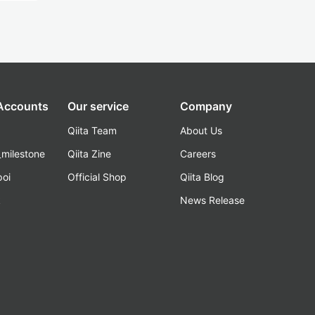
 Accounts
Our service
Company
Qiita Team
About Us
_milestone
Qiita Zine
Careers
poi
Official Shop
Qiita Blog
k
News Release