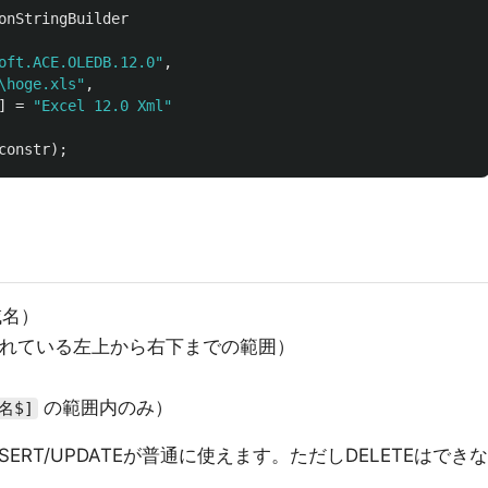
onStringBuilder
oft.ACE.OLEDB.12.0"
,
\hoge.xls"
,
]
=
"Excel 12.0 Xml"
constr
);
域名）
れている左上から右下までの範囲）
の範囲内のみ）
名$]
SERT/UPDATEが普通に使えます。ただしDELETEはできな