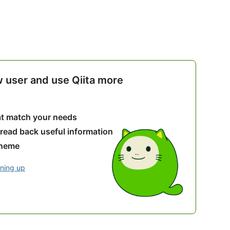
w user and use Qiita more
hat match your needs
 read back useful information
theme
gning up