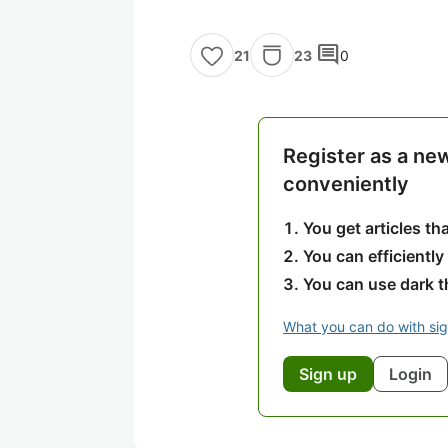
comment
23
0
21
Register as a ne
conveniently
You get articles t
You can efficiently
You can use dark 
What you can do with si
Sign up
Login