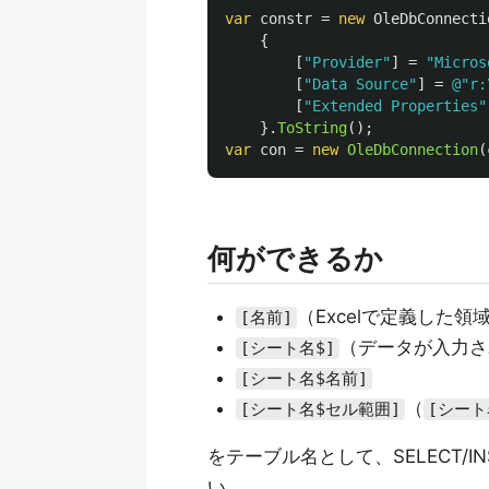
var
constr
=
new
OleDbConnecti
{
[
"Provider"
]
=
"Micros
[
"Data Source"
]
=
@"r:
[
"Extended Properties"
}.
ToString
();
var
con
=
new
OleDbConnection
(
何ができるか
（Excelで定義した領
[名前]
（データが入力さ
[シート名$]
[シート名$名前]
（
[シート名$セル範囲]
[シート
をテーブル名として、SELECT/IN
い。