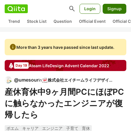
search
Login
Signup
Trend
Stock List
Question
Official Event
Official
info
More than 3 years have passed since last update.
Ateam LifeDesign
Advent Calendar
2022
Day 19
@
umesour
in
株式会社エイチームライフデザイン
産休育休中9ヶ月間PCにほぼPC
に触らなかったエンジニアが復
帰したら
ポエム
キャリア
エンジニア
子育て
育休