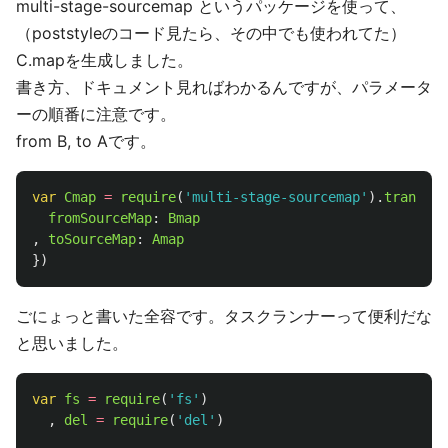
multi-stage-sourcemap というパッケージを使って、
（poststyleのコード見たら、その中でも使われてた）
C.mapを生成しました。
書き方、ドキュメント見ればわかるんですが、パラメータ
ーの順番に注意です。
from B, to Aです。
var
Cmap
=
require
(
'
multi-stage-sourcemap
'
).
transfer
fromSourceMap
:
Bmap
,
toSourceMap
:
Amap
})
ごにょっと書いた全容です。タスクランナーって便利だな
と思いました。
var
fs
=
require
(
'
fs
'
)
,
del
=
require
(
'
del
'
)