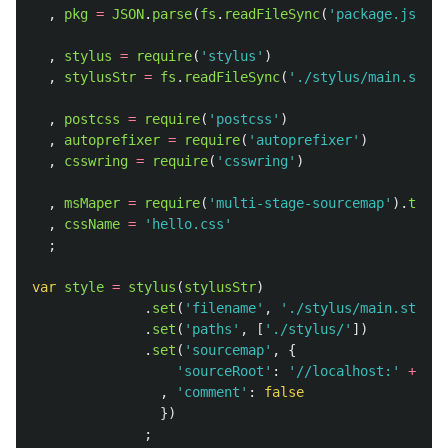
,
pkg
=
JSON
.
parse
(
fs
.
readFileSync
(
'
package.json
'
,
,
stylus
=
require
(
'
stylus
'
)
,
stylusStr
=
fs
.
readFileSync
(
'
./stylus/main.styl
'
,
postcss
=
require
(
'
postcss
'
)
,
autoprefixer
=
require
(
'
autoprefixer
'
)
,
csswring
=
require
(
'
csswring
'
)
,
msMaper
=
require
(
'
multi-stage-sourcemap
'
).
trans
,
cssName
=
'
hello.css
'
;
var
style
=
stylus
(
stylusStr
)
.
set
(
'
filename
'
,
'
./stylus/main.styl
'
)
.
set
(
'
paths
'
,
[
'
./stylus/
'
])
.
set
(
'
sourcemap
'
,
{
'
sourceRoot
'
:
'
//localhost:
'
+
pkg
,
'
comment
'
:
false
})
;