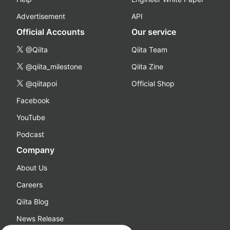
Advertisement
API
Official Accounts
Our service
@Qiita
Qiita Team
@qiita_milestone
Qiita Zine
@qiitapoi
Official Shop
Facebook
YouTube
Podcast
Company
About Us
Careers
Qiita Blog
News Release