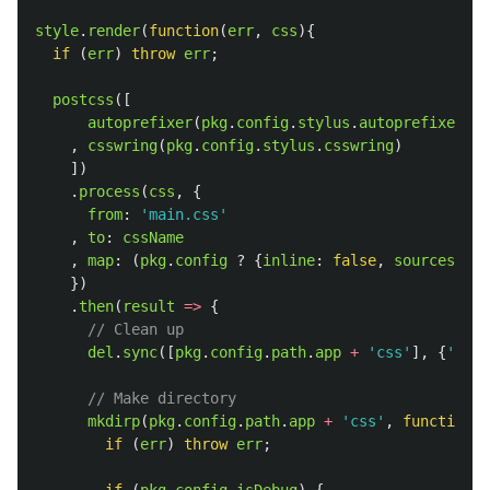
style
.
render
(
function
(
err
,
css
){
if 
(
err
)
throw
err
;
postcss
([
autoprefixer
(
pkg
.
config
.
stylus
.
autoprefixer
)
,
csswring
(
pkg
.
config
.
stylus
.
csswring
)
])
.
process
(
css
,
{
from
:
'
main.css
'
,
to
:
cssName
,
map
:
(
pkg
.
config
?
{
inline
:
false
,
sourcesCont
})
.
then
(
result
=>
{
// Clean up
del
.
sync
([
pkg
.
config
.
path
.
app
+
'
css
'
],
{
'
forc
// Make directory
mkdirp
(
pkg
.
config
.
path
.
app
+
'
css
'
,
function
(
e
if 
(
err
)
throw
err
;