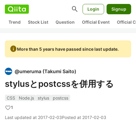
search
Login
Signup
Trend
Stock List
Question
Official Event
Official
info
More than 5 years have passed since last update.
@
umeruma
(
Takumi Saito
)
stylusとpostcssを併用する
CSS
Node.js
stylus
postcss
1
Last updated at
2017-02-03
Posted at
2017-02-03