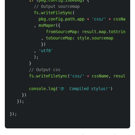
if 
(
pkg
.
config
.
isDebug
)
{
// Output sourcemap
fs
.
writeFileSync
(
pkg
.
config
.
path
.
app
+
'
css/
'
+
cssName
+
,
msMaper
({
fromSourceMap
:
result
.
map
.
toString
()
,
toSourceMap
:
style
.
sourcemap
})
,
'
utf8
'
);
}
// Output css
fs
.
writeFileSync
(
'
css/
'
+
cssName
,
result
.
cs
console
.
log
(
'
🍺  Compiled stylus!
'
)
})
});
});