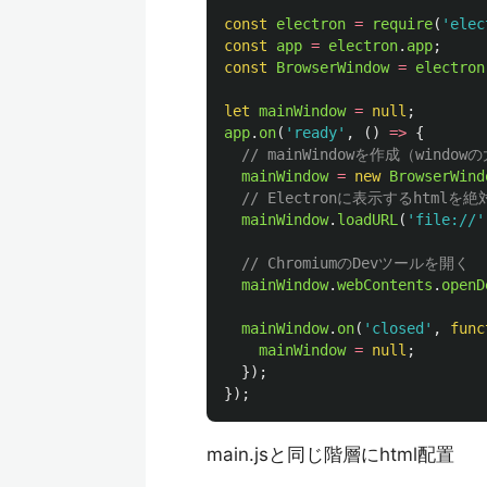
const
electron
=
require
(
'
elec
const
app
=
electron
.
app
;
const
BrowserWindow
=
electron
let
mainWindow
=
null
;
app
.
on
(
'
ready
'
,
()
=>
{
// mainWindowを作成（wi
mainWindow
=
new
BrowserWind
// Electronに表示するhtm
mainWindow
.
loadURL
(
'
file://
'
// ChromiumのDevツールを開く
mainWindow
.
webContents
.
openD
mainWindow
.
on
(
'
closed
'
,
func
mainWindow
=
null
;
});
});
main.jsと同じ階層にhtml配置