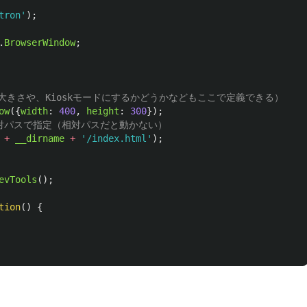
tron
'
);
.
BrowserWindow
;
ndowの大きさや、Kioskモードにするかどうかなどもここで定義できる）
ow
({
width
:
400
,
height
:
300
});
lを絶対パスで指定（相対パスだと動かない）
+
__dirname
+
'
/index.html
'
);
evTools
();
tion
()
{