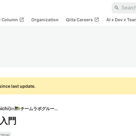
search
open_in_new
open_in_new
al Column
Organization
Qiita Careers
AI x Dev x Tea
ince last update.
ichi
)
in
チームラボグループ
n入門
ctron