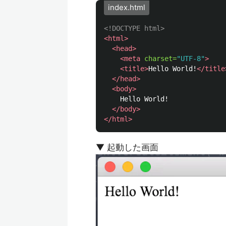
index.html
<!DOCTYPE html>
<html>
<head>
<meta
charset=
"UTF-8"
>
<title>
Hello World!
</title
</head>
<body>
    Hello World!

</body>
</html>
▼ 起動した画面