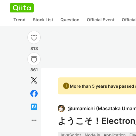
Trend
Stock List
Question
Official Event
Offici
813
861
info
More than 5 years have passed s
@
umamichi
(
Masataka Umam
ようこそ！Electro
more_horiz
JavaScript
Node.js
Application
Ele