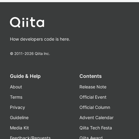
How developers code is here.
© 2011-
2026
Qiita Inc.
Guide & Help
Contents
About
Release Note
Terms
Official Event
Privacy
Official Column
Guideline
Advent Calendar
Media Kit
Qiita Tech Festa
Feedback/Requests
Qiita Award