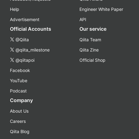
Help
Engineer White Paper
Advertisement
API
Official Accounts
Our service
@Qiita
Qiita Team
@qiita_milestone
Qiita Zine
@qiitapoi
Official Shop
Facebook
YouTube
Podcast
Company
About Us
Careers
Qiita Blog