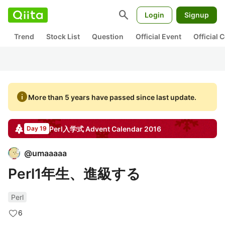
search
Login
Signup
Trend
Stock List
Question
Official Event
Official
info
More than 5 years have passed since last update.
Perl入学式
Advent Calendar
2016
Day 19
@
umaaaaa
Perl1年生、進級する
Perl
6