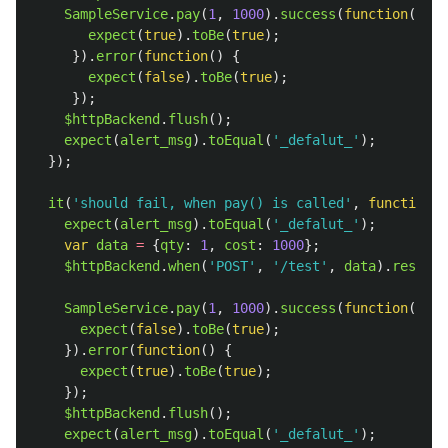
SampleService
.
pay
(
1
,
1000
).
success
(
function
()
{
expect
(
true
).
toBe
(
true
);
}).
error
(
function
()
{
expect
(
false
).
toBe
(
true
);
});
$httpBackend
.
flush
();
expect
(
alert_msg
).
toEqual
(
'
_defalut_
'
);
});
it
(
'
should fail, when pay() is called
'
,
function
()
expect
(
alert_msg
).
toEqual
(
'
_defalut_
'
);
var
data
=
{
qty
:
1
,
cost
:
1000
};
$httpBackend
.
when
(
'
POST
'
,
'
/test
'
,
data
).
respond
SampleService
.
pay
(
1
,
1000
).
success
(
function
()
{
expect
(
false
).
toBe
(
true
);
}).
error
(
function
()
{
expect
(
true
).
toBe
(
true
);
});
$httpBackend
.
flush
();
expect
(
alert_msg
).
toEqual
(
'
_defalut_
'
);