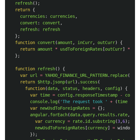
refresh
();
return
{
currencies
:
currencies
,
convert
:
convert
,
refresh
:
refresh
};
function
convert
(
amount
,
inCurr
,
outCurr
)
{
return
amount
*
usdToForeignRates
[
outCurr
]
*
1
/
};
function
refresh
()
{
var
url
=
YAHOO_FINANCE_URL_PATTERN
.
replace
(
'
PAI
return
$http
.
jsonp
(
url
).
success
(
function
(
data
,
status
,
headers
,
config
)
{
var
time
=
config
.
responseTimestamp
-
config
console
.
log
(
'
The request took 
'
+
(
time
/
10
var
newUsdToForeignRates
=
{};
angular
.
forEach
(
data
.
query
.
results
.
rate
,
fun
var
currency
=
rate
.
id
.
substring
(
3
,
6
);
newUsdToForeignRates
[
currency
]
=
window
.
pa
});