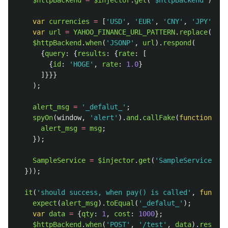
var
currencies
=
[
'
USD
'
,
'
EUR
'
,
'
CNY
'
,
'
JPY
'
];
var
url
=
YAHOO_FINANCE_URL_PATTERN
.
replace
(
'
PAI
$httpBackend
.
when
(
'
JSONP
'
,
url
).
respond
(
{
query
:
{
results
:
{
rate
:
[
{
id
:
'
HOGE
'
,
rate
:
1.0
}
]}}}
);
alert_msg
=
'
_defalut_
'
;
spyOn
(
window
,
'
alert
'
).
and
.
callFake
(
function
(
msg
alert_msg
=
msg
;
});
SampleService
=
$injector
.
get
(
'
SampleService
'
);
}));
it
(
'
should success, when pay() is called
'
,
functio
expect
(
alert_msg
).
toEqual
(
'
_defalut_
'
);
var
data
=
{
qty
:
1
,
cost
:
1000
};
$httpBackend
.
when
(
'
POST
'
,
'
/test
'
,
data
).
respond