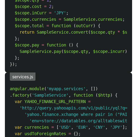
$scope
.
qty
=
1
;
$scope
.
cost
=
2
;
$scope
.
inCurr
=
'
JPY
'
;
$scope
.
currencies
=
SampleService
.
currencies
;
$scope
.
total
=
function 
(
outCurr
)
{
return
SampleService
.
convert
(
$scope
.
qty
*
$scope
};
$scope
.
pay
=
function 
()
{
SampleService
.
pay
(
$scope
.
qty
,
$scope
.
incurr
);
};
});
services.js
angular
.
module
(
'
myapp.services
'
,
[])
.
factory
(
'
SampleService
'
,
function 
(
$http
)
{
var
YAHOO_FINANCE_URL_PATTERN
=
'
http://query.yahooapis.com/v1/public/yql?q=sele
'
yahoo.finance.xchange where pair in ("PAIRS")
'
env=store://datatables.org/alltableswithkey
var
currencies
=
[
'
USD
'
,
'
EUR
'
,
'
CNY
'
,
'
JPY
'
];
var
usdToForeignRates
=
{};