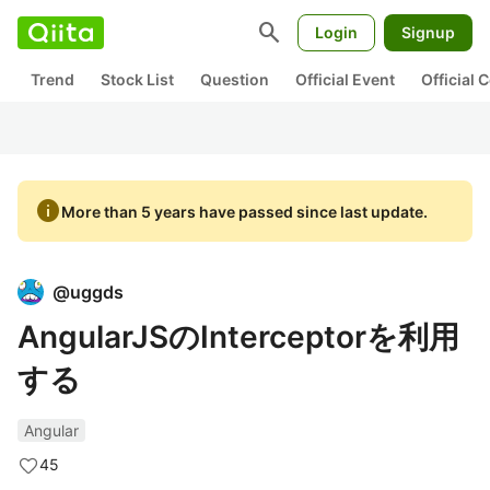
search
Login
Signup
Trend
Stock List
Question
Official Event
Official
info
More than 5 years have passed since last update.
@
uggds
AngularJSのInterceptorを利用
する
Angular
45