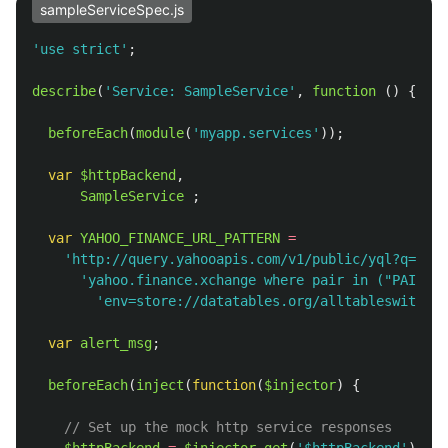
sampleServiceSpec.js
'
use strict
'
;
describe
(
'
Service: SampleService
'
,
function 
()
{
beforeEach
(
module
(
'
myapp.services
'
));
var
$httpBackend
,
SampleService
;
var
YAHOO_FINANCE_URL_PATTERN
=
'
http://query.yahooapis.com/v1/public/yql?q=sele
'
yahoo.finance.xchange where pair in ("PAIRS")
'
env=store://datatables.org/alltableswithkey
var
alert_msg
;
beforeEach
(
inject
(
function
(
$injector
)
{
// Set up the mock http service responses
$httpBackend
=
$injector
.
get
(
'
$httpBackend
'
);