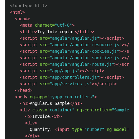
<!doctype html>
<html>
<head>
<meta
charset=
"utf-8"
>
<title>
Try Interceptor
</title>
<script 
src=
"angular/angular.js"
></script>
<script 
src=
"angular/angular-resource.js"
></scri
<script 
src=
"angular/angular-cookies.js"
></scrip
<script 
src=
"angular/angular-sanitize.js"
></scri
<script 
src=
"angular/angular-route.js"
></script>
<script 
src=
"app/app.js"
></script>
<script 
src=
"app/controllers.js"
></script>
<script 
src=
"app/services.js"
></script>
</head>
<body
ng-app=
"myapp.controllers"
>
<h1>
AngularJs Sample
</h1>
<div
class=
"container"
ng-controller=
"SampleCont
<b>
Invoice:
</b>
<div>
        Quantity: 
<input
type=
"number"
ng-model=
"qty
</div>