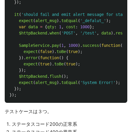
});
it
(
'
should fail and emit alert message for status 
expect
(
alert_msg
).
toEqual
(
'
_defalut_
'
);
var
data
=
{
qty
:
1
,
cost
:
1000
};
$httpBackend
.
when
(
'
POST
'
,
'
/test
'
,
data
).
respond
SampleService
.
pay
(
1
,
1000
).
success
(
function
()
{
expect
(
false
).
toBe
(
true
);
}).
error
(
function
()
{
expect
(
true
).
toBe
(
true
);
});
$httpBackend
.
flush
();
expect
(
alert_msg
).
toEqual
(
'
System Error!
'
);
});
});
テストケースは３つ。
ステータスコード200の正常系
ステータスコード400の異常系