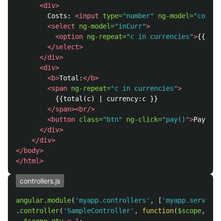
<div>
        Costs: 
<input
type=
"number"
ng-model=
"cost"
<select
ng-model=
"inCurr"
>
<option
ng-repeat=
"c in currencies"
>
{{c}}
<
</select>
</div>
<div>
<b>
Total:
</b>
<span
ng-repeat=
"c in currencies"
>
          {{total(c) | currency:c }}

</span><br/>
<button
class=
"btn"
ng-click=
"pay()"
>
Pay
</bu
</div>
</div>
</body>
</html>
controllers.js
angular
.
module
(
'
myapp.controllers
'
,
[
'
myapp.services
.
controller
(
'
SampleController
'
,
function
(
$scope
,
Sam