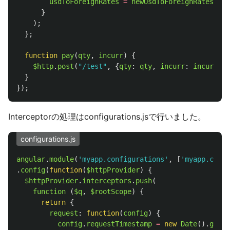
usdToForeignRates
=
newUsdToForeignRates
;
}
);
};
function
pay
(
qty
,
incurr
)
{
$http
.
post
(
"
/test
"
,
{
qty
:
qty
,
incurr
:
incurr
});
}
});
Interceptorの処理はconfigurations.jsで行いました。
configurations.js
angular
.
module
(
'
myapp.configurations
'
,
[
'
myapp.contr
.
config
(
function
(
$httpProvider
)
{
$httpProvider
.
interceptors
.
push
(
function 
(
$q
,
$rootScope
)
{
return
{
request
:
function
(
config
)
{
config
.
requestTimestamp
=
new
Date
().
getTi