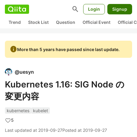
search
Login
Signup
Trend
Stock List
Question
Official Event
Official
info
More than 5 years have passed since last update.
@
uesyn
Kubernetes 1.16: SIG Node の
変更内容
kubernetes
kubelet
5
Last updated at
2019-09-27
Posted at
2019-09-27