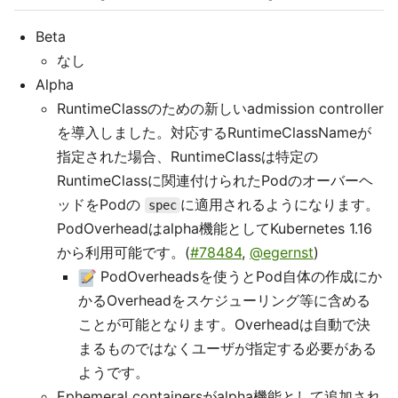
Beta
なし
Alpha
RuntimeClassのための新しいadmission controller
を導入しました。対応するRuntimeClassNameが
指定された場合、RuntimeClassは特定の
RuntimeClassに関連付けられたPodのオーバーヘ
ッドをPodの
に適用されるようになります。
spec
PodOverheadはalpha機能としてKubernetes 1.16
から利用可能です。(
#78484
,
@egernst
)
PodOverheadsを使うとPod自体の作成にか
かるOverheadをスケジューリング等に含める
ことが可能となります。Overheadは自動で決
まるものではなくユーザが指定する必要がある
ようです。
Ephemeral containersがalpha機能として追加され