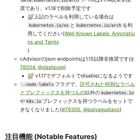
beta.kubernetes.io/arch
奨であり、v1.18で削除予定です
上記のラベルを利用している場合は
と
を利
kubernetes.io/os
kubernetes.io/arch
用してください(
Well-Known Labels, Annotatio
ns and Taints
)
cAdvisorのjson endpointsは1.15以降非推奨です(
#
78504
,
@dashpole
)
v1.17でデフォルトでdisableになるようです
フラグで、
許可された特別なラベル
--node-labels
とプレフィックスを持つもの
以外の
kubernetes.io
や
プレフィックスを持つラベルをセットで
k8s.io
きなくなりました(
#79305
,
@paivagustavo
)
注目機能 (Notable Features)