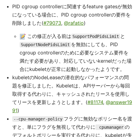
PID cgroup controllerに関連するfeature gatesが無効
になっている場合に、PID cgroup controllerの要件を
削除しました(
#79073
,
@rafatio
)
この修正が入る前は
と
SupportPodPidsLimit
を無効にしても、PID
SupportNodePidsLimit
cgroup controllerのために必要なシステム要件を
満たす必要があり、対応していないkernelだった場
合にkubeletが正常に起動しなかったようです。
kubeletのNodeLeaseの潜在的なパフォーマンスの問
題を修正しました。Kubeletは、APIサーバーから毎回
取得する代わりに、キャッシュされたリースを使用し
てリースを更新しようとします。(
#81174
,
@answer19
91
)
フラグに無効なポリシー名を渡
--cpu-manager-policy
すと、単にフラグを無視して代わりに
の
cpumanager
デフォルトポリシーを実行する代わりに、kubeletが失