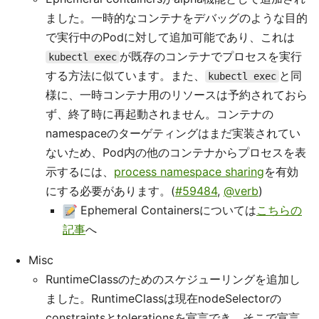
ました。一時的なコンテナをデバッグのような目的
で実行中のPodに対して追加可能であり、これは
が既存のコンテナでプロセスを実行
kubectl exec
する方法に似ています。また、
と同
kubectl exec
様に、一時コンテナ用のリソースは予約されておら
ず、終了時に再起動されません。コンテナの
namespaceのターゲティングはまだ実装されてい
ないため、Pod内の他のコンテナからプロセスを表
示するには、
process namespace sharing
を有効
にする必要があります。(
#59484
,
@verb
)
Ephemeral Containersについては
こちらの
記事
へ
Misc
RuntimeClassのためのスケジューリングを追加し
ました。RuntimeClassは現在nodeSelectorの
constraintsとtolerationsを宣言でき、そこで宣言