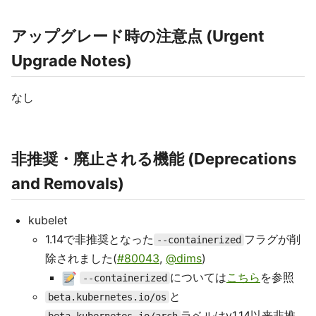
アップグレード時の注意点 (Urgent
Upgrade Notes)
なし
非推奨・廃止される機能 (Deprecations
and Removals)
kubelet
1.14で非推奨となった
フラグが削
--containerized
除されました(
#80043
,
@dims
)
については
こちら
を参照
--containerized
と
beta.kubernetes.io/os
ラベルはv1.14以来非推