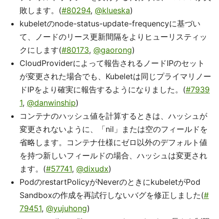
敗します。(
#80294
,
@klueska
)
kubeletのnode-status-update-frequencyに基づい
て、ノードのリース更新間隔をよりヒューリスティッ
クにします(
#80173
,
@gaorong
)
CloudProviderによって報告されるノードIPのセット
が変更された場合でも、Kubeletは同じプライマリノー
ドIPをより確実に報告するようになりました。(
#7939
1
,
@danwinship
)
コンテナのハッシュ値を計算するときは、ハッシュが
変更されないように、「nil」または空のフィールドを
省略します。コンテナ仕様にゼロ以外のデフォルト値
を持つ新しいフィールドの場合、ハッシュは変更され
ます。(
#57741
,
@dixudx
)
PodのrestartPolicyがNeverのときにkubeletがPod
Sandboxの作成を再試行しないバグを修正しました(
#
79451
,
@yujuhong
)