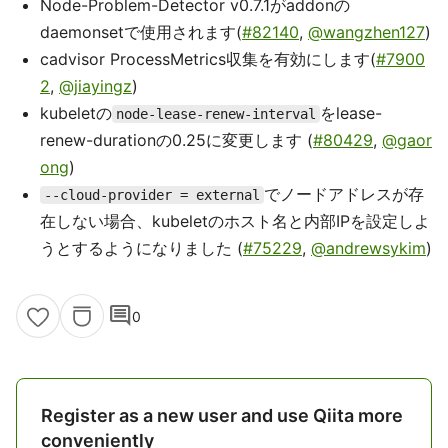
Node-Problem-Detector v0.7.1がaddonの
daemonsetで使用されます(
#82140
,
@wangzhen127
)
cadvisor ProcessMetrics収集を有効にします(
#7900
2
,
@jiayingz
)
kubeletの
をlease-
node-lease-renew-interval
renew-durationの0.25に変更します (
#80429
,
@gaor
ong
)
でノードアドレスが存
--cloud-provider = external
在しない場合、kubeletのホスト名と内部IPを設定しよ
うとするようになりました (
#75229
,
@andrewsykim
)
comment
0
Register as a new user and use Qiita more
conveniently