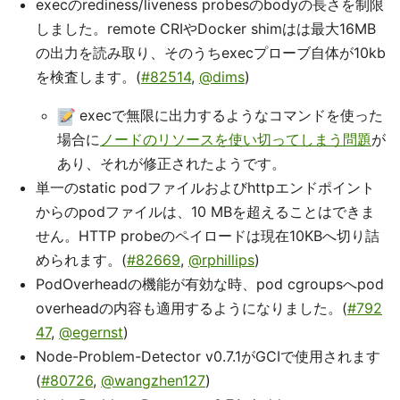
execのrediness/liveness probesのbodyの長さを制限
しました。remote CRIやDocker shimはは最大16MB
の出力を読み取り、そのうちexecプローブ自体が10kb
を検査します。(
#82514
,
@dims
)
execで無限に出力するようなコマンドを使った
場合に
ノードのリソースを使い切ってしまう問題
が
あり、それが修正されたようです。
単一のstatic podファイルおよびhttpエンドポイント
からのpodファイルは、10 MBを超えることはできま
せん。HTTP probeのペイロードは現在10KBへ切り詰
められます。(
#82669
,
@rphillips
)
PodOverheadの機能が有効な時、pod cgroupsへpod
overheadの内容も適用するようになりました。(
#792
47
,
@egernst
)
Node-Problem-Detector v0.7.1がGCIで使用されます
(
#80726
,
@wangzhen127
)