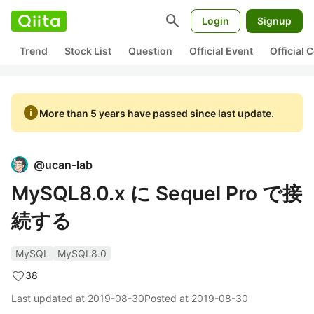
search
Login
Signup
Trend
Stock List
Question
Official Event
Official
info
More than 5 years have passed since last update.
@
ucan-lab
MySQL8.0.x に Sequel Pro で接
続する
MySQL
MySQL8.0
38
Last updated at
2019-08-30
Posted at
2019-08-30