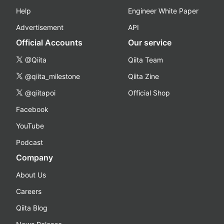
Help
Engineer White Paper
Advertisement
API
Official Accounts
Our service
@Qiita
Qiita Team
@qiita_milestone
Qiita Zine
@qiitapoi
Official Shop
Facebook
YouTube
Podcast
Company
About Us
Careers
Qiita Blog