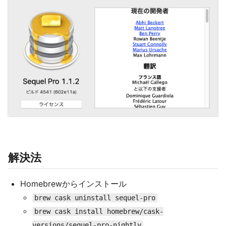
解決法
Homebrewからインストール
brew cask uninstall sequel-pro
brew cask install homebrew/cask-
versions/sequel-pro-nightly