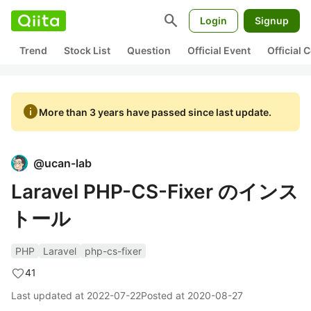
search
Login
Signup
Trend
Stock List
Question
Official Event
Official
info
More than 3 years have passed since last update.
@
ucan-lab
Laravel PHP-CS-Fixer のインス
トール
PHP
Laravel
php-cs-fixer
41
Last updated at
2022-07-22
Posted at
2020-08-27