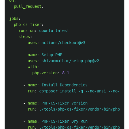
on
:
pull_request
:
jobs
:
php-cs-fixer
:
runs-on
:
ubuntu-latest
steps
:
-
uses
:
actions/checkout@v3
-
name
:
Setup PHP
uses
:
shivammathur/setup-php@v2
with
:
php-version
:
8.1
-
name
:
Install Dependencies
run
:
composer install -q --no-ansi --no-inte
-
name
:
PHP-CS-Fixer Version
run
:
./tools/php-cs-fixer/vendor/bin/php-cs-
-
name
:
PHP-CS-Fixer Dry Run
run
:
./tools/php-cs-fixer/vendor/bin/php-cs-