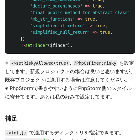
'declare_parentheses'
=>
true
,
'final_public_method_for_abstract_class'
=>
'mb_str_functions'
=>
true
,
'simplified_if_return'
=>
true
,
'simplified_null_return'
=>
true
,
])
->
setFinder
(
$finder
);
※
,
を設定
->setRiskyAllowed(true)
@PhpCsFixer:risky
してます。新規プロジェクトの場合は良いと思いますが、
既存プロジェクトに適用する場合は注意してください。
※ PhpStormで書きやすいようにPhpStorm側のスタイル
に寄せてます。あとは私の好みで設定してます。
補足
で適用するディレクトリを指定できます。
->in([])