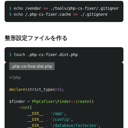
$
echo
 /vendor 
>>
$
echo
 /.php-cs-fixer.cache 
>>
整形設定ファイルを作る
$
touch
.php-cs-fixer.dist.php
<?php
declare
(
strict_types
=
1
);
$finder
=
PhpCsFixer\Finder
::
create
()
->
in
([
__DIR__
.
'/app'
,
__DIR__
.
'/config'
,
__DIR__
.
'/database/factories'
,