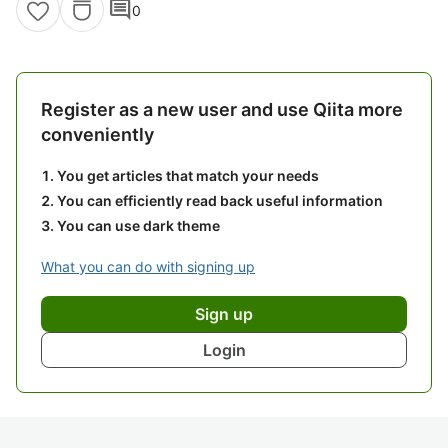
comment
0
Register as a new user and use Qiita more
conveniently
You get articles that match your needs
You can efficiently read back useful information
You can use dark theme
What you can do with signing up
Sign up
Login