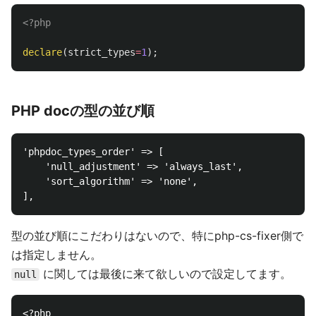
<?php
declare
(
strict_types
=
1
);
PHP docの型の並び順
'phpdoc_types_order' => [

    'null_adjustment' => 'always_last',

    'sort_algorithm' => 'none',

型の並び順にこだわりはないので、特にphp-cs-fixer側で
は指定しません。
に関しては最後に来て欲しいので設定してます。
null
<?php
