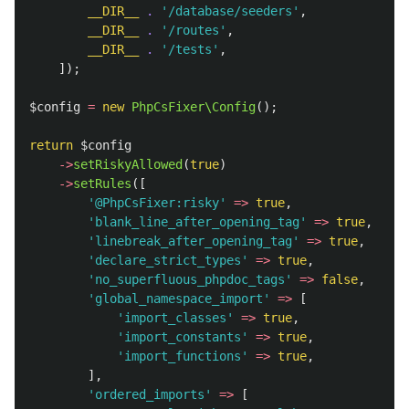
__DIR__
.
'/database/seeders'
,
__DIR__
.
'/routes'
,
__DIR__
.
'/tests'
,
]);
$config
=
new
PhpCsFixer\Config
();
return
$config
->
setRiskyAllowed
(
true
)
->
setRules
([
'@PhpCsFixer:risky'
=>
true
,
'blank_line_after_opening_tag'
=>
true
,
'linebreak_after_opening_tag'
=>
true
,
'declare_strict_types'
=>
true
,
'no_superfluous_phpdoc_tags'
=>
false
,
'global_namespace_import'
=>
[
'import_classes'
=>
true
,
'import_constants'
=>
true
,
'import_functions'
=>
true
,
],
'ordered_imports'
=>
[