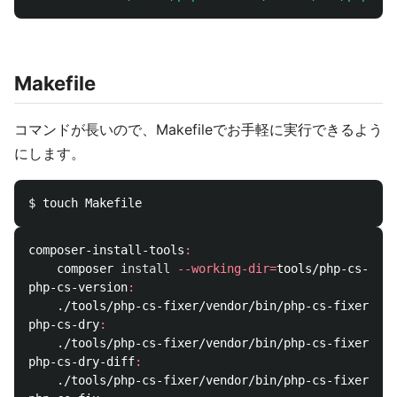
Makefile
コマンドが長いので、Makefileでお手軽に実行できるよう
にします。
composer-install-tools
:
	composer 
install
--working-dir
=
php-cs-version
:
	./tools/php-cs-fixer/vendor/bin/php-cs-fixer fi
php-cs-dry
:
	./tools/php-cs-fixer/vendor/bin/php-cs-fixer fi
php-cs-dry-diff
:
	./tools/php-cs-fixer/vendor/bin/php-cs-fixer fi