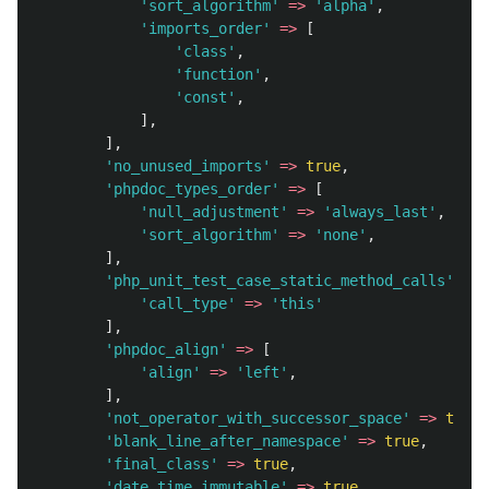
'sort_algorithm'
=>
'alpha'
,
'imports_order'
=>
[
'class'
,
'function'
,
'const'
,
],
],
'no_unused_imports'
=>
true
,
'phpdoc_types_order'
=>
[
'null_adjustment'
=>
'always_last'
,
'sort_algorithm'
=>
'none'
,
],
'php_unit_test_case_static_method_calls'
=>
'call_type'
=>
'this'
],
'phpdoc_align'
=>
[
'align'
=>
'left'
,
],
'not_operator_with_successor_space'
=>
true
,
'blank_line_after_namespace'
=>
true
,
'final_class'
=>
true
,
'date_time_immutable'
=>
true
,