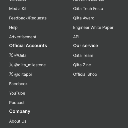
Media Kit
Qiita Tech Festa
Feedback/Requests
Qiita Award
Help
Engineer White Paper
Advertisement
API
Official Accounts
Our service
@Qiita
Qiita Team
@qiita_milestone
Qiita Zine
@qiitapoi
Official Shop
Facebook
YouTube
Podcast
Company
About Us