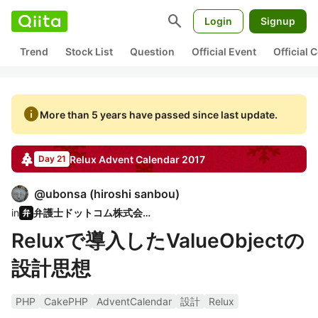
search
Login
Signup
Trend
Stock List
Question
Official Event
Official
info
More than 5 years have passed since last update.
Relux
Advent Calendar
2017
Day 21
@
ubonsa
(
hiroshi sanbou
)
in
弁護士ドットコム株式会社
Reluxで導入したValueObjectの
設計思想
PHP
CakePHP
AdventCalendar
設計
Relux