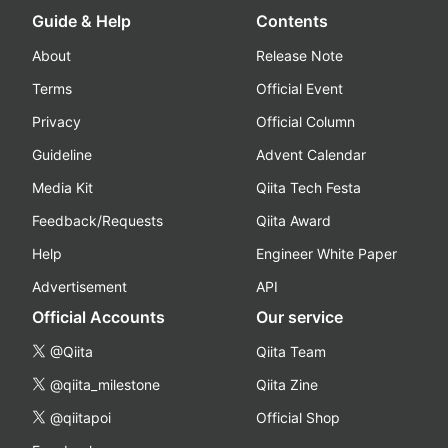
Guide & Help
Contents
About
Release Note
Terms
Official Event
Privacy
Official Column
Guideline
Advent Calendar
Media Kit
Qiita Tech Festa
Feedback/Requests
Qiita Award
Help
Engineer White Paper
Advertisement
API
Official Accounts
Our service
@Qiita
Qiita Team
@qiita_milestone
Qiita Zine
@qiitapoi
Official Shop