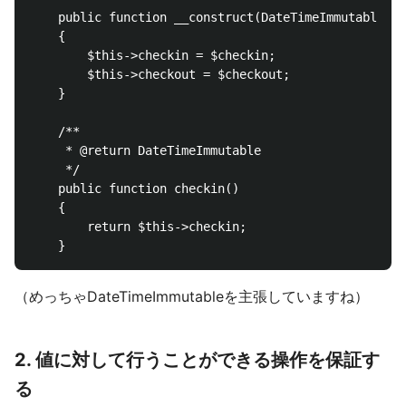
    public function __construct(DateTimeImmutable $c
    {

        $this->checkin = $checkin;

        $this->checkout = $checkout;

    }

    /**

     * @return DateTimeImmutable

     */

    public function checkin()

    {

        return $this->checkin;

（めっちゃDateTimeImmutableを主張していますね）
2. 値に対して行うことができる操作を保証す
る