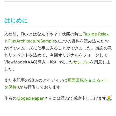
はじめに
入社前、Fluxとはなんぞや？！状態の時に
Flux de Relax
と
FluxArchitectureSample
の二つの資料を読み込んだお
かげでスムーズに仕事に入ることができました。感謝の意
とリスペクトを込めて、今回オリジナルをフォークして
ViewModel(AAC)導入＋Kotlin化した
サンプル
を用意しま
した。
また本記事の98％のアイディアは
画面回転を支えるデー
タ保持:)
から拝借しております。
作者の
@ogaclejapan
さんには重ねて感謝申し上げます