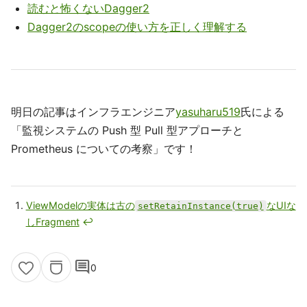
読むと怖くないDagger2
Dagger2のscopeの使い方を正しく理解する
明日の記事はインフラエンジニア
yasuharu519
氏による
「監視システムの Push 型 Pull 型アプローチと
Prometheus についての考察」です！
ViewModelの実体は古の
なUIな
setRetainInstance(true)
しFragment
↩
comment
0