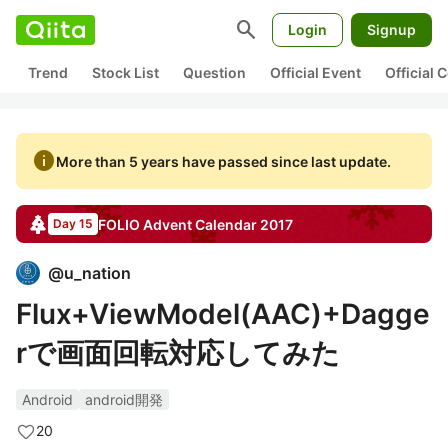
search
Login
Signup
Trend
Stock List
Question
Official Event
Official
info
More than 5 years have passed since last update.
FOLIO
Advent Calendar
2017
Day 15
@
u_nation
Flux+ViewModel(AAC)+Dagge
rで画面回転対応してみた
Android
android開発
20