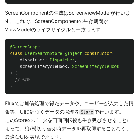
ScreenComponentの生成はScreenViewModelが行いま
す。これで、ScreenComponentの生存期間が
ViewModelのライフサイクルと一致します。
@ScreenScope
class
UserSearchStore
@Inject
constructor
(
dispatcher
:
Dispatcher
,
screenLifecycleHook
:
ScreenLifecycleHook
)
{
// 省略
}
Fluxでは通信処理で得たデータや、ユーザーが入力した情
報等、UIに紐づくデータの管理を
で行います。
Store
このStoreのデータを画面回転後も生き延びさせることに
よって、縦/横切り替え時データを再取得することなく、
最適なUIを実現できます。