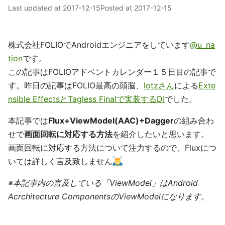
Last updated at
2017-12-15
Posted at
2017-12-15
株式会社FOLIOでAndroidエンジニアをしています
@u_na
tion
です。
この記事はFOLIOアドベントカレンダー１５日目の記事で
す。昨日の記事はFOLIO最高の頭脳、
lotzさん
による
Exte
nsible EffectsとTagless Finalで実装するDI
でした。
本記事では
Flux+ViewModel(AAC)+Dagger
の組み合わ
せで
画面回転に対応する方法
を紹介したいと思います。
画面回転に対応する方法について注力するので、Fluxにつ
いては詳しく言及致しません
※本記事内の言及している「ViewModel」はAndroid
Acrchitecture ComponentsのViewModelになります。