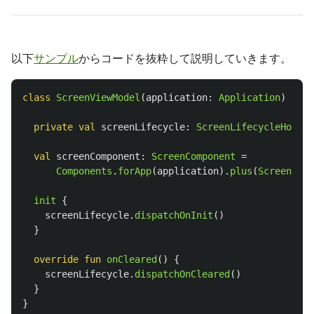
以下
サンプル
からコードを抜粋して説明していきます。
class
ScreenViewModel
(
application
:
Application
)
:
An
private
val
screenLifecycle
:
ScreenLifecycleHook
=
val
screenComponent
:
ScreenComponent
=
Components
.
forApp
(
application
).
plus
(
ScreenModu
init
{
screenLifecycle
.
dispatchOnInit
()
}
override
fun
onCleared
()
{
screenLifecycle
.
dispatchOnCleared
()
}
}