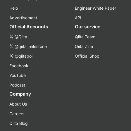
Help
Engineer White Paper
Advertisement
API
Official Accounts
Our service
@Qiita
Qiita Team
@qiita_milestone
Qiita Zine
@qiitapoi
Official Shop
Facebook
YouTube
Podcast
Company
About Us
Careers
Qiita Blog