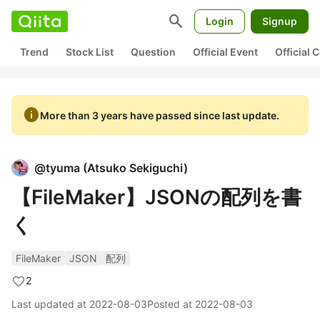
search
Login
Signup
Trend
Stock List
Question
Official Event
Official
info
More than 3 years have passed since last update.
@
tyuma
(
Atsuko Sekiguchi
)
【FileMaker】JSONの配列を書
く
FileMaker
JSON
配列
2
Last updated at
2022-08-03
Posted at
2022-08-03