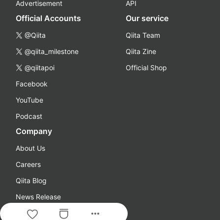
Advertisement
API
Official Accounts
Our service
@Qiita
Qiita Team
@qiita_milestone
Qiita Zine
@qiitapoi
Official Shop
Facebook
YouTube
Podcast
Company
About Us
Careers
Qiita Blog
News Release
more_horiz