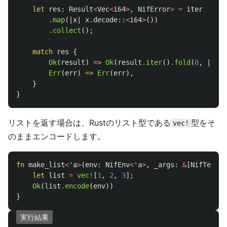
let
res
:
Result
<
Vec
<
i64
>
,
NifError
>
=
iter
.map
(|
x
|
x
.decode
::
<
i64
>
())
.collect
();
match
res
{
Ok
(
result
)
=>
Ok
(
result
.iter
()
.fold
(
0
,
|
acc
,
Err
(
err
)
=>
Err
(
err
),
}
}
リストを返す場合は、Rustのリスト型である
型をそ
vec!
のままエンコードします。
fn
make_list
<
'a
>
(
env
:
NifEnv
<
'a
>
,
_args
:
&
[
NifTerm
<
'
let
list
=
vec!
[
1
,
2
,
3
];
Ok
(
list
.encode
(
env
))
}
実行結果