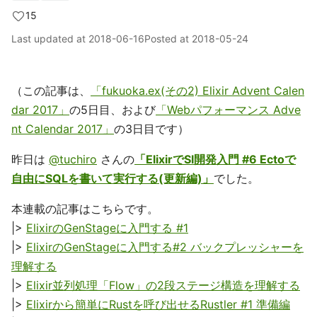
15
Last updated at
2018-06-16
Posted at
2018-05-24
（この記事は、
「fukuoka.ex(その2) Elixir Advent Calen
dar 2017」
の5日目、および
「Webパフォーマンス Adve
nt Calendar 2017」
の3日目です）
昨日は
@tuchiro
さんの
「ElixirでSI開発入門 #6 Ectoで
自由にSQLを書いて実行する(更新編)」
でした。
本連載の記事はこちらです。
|>
ElixirのGenStageに入門する #1
|>
ElixirのGenStageに入門する#2 バックプレッシャーを
理解する
|>
Elixir並列処理「Flow」の2段ステージ構造を理解する
|>
Elixirから簡単にRustを呼び出せるRustler #1 準備編