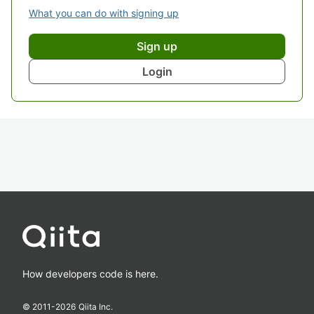
What you can do with signing up
Sign up
Login
How developers code is here.
© 2011-
2026
Qiita Inc.