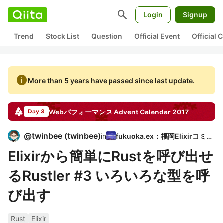
search
Login
Signup
Trend
Stock List
Question
Official Event
Official
info
More than 5 years have passed since last update.
Webパフォーマンス
Advent Calendar
2017
Day 3
@
twinbee
(
twinbee
)
in
fukuoka.ex：福岡Elixirコミュ
Elixirから簡単にRustを呼び出せ
るRustler #3 いろいろな型を呼
び出す
Rust
Elixir