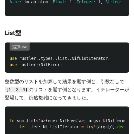
Atom:
im_an_atom
,
Float:
1
,
Integer:
1
,
String:
stri
List型
追加use
use
rustler
::
types
::
list
::
NifListIterator
;
use
rustler
::
NifError
;
整数型のリストを加算して結果を返す例と、引数なしで
のリストを返す例となります。イテレーターが
[1, 2, 3]
登場して、俄然複雑になってきました。
fn
sum_list
<
'a
>
(
env
:
NifEnv
<
'a
>
,
args
:
&
[
NifTerm
<
'a
>
let
iter
:
NifListIterator
=
try
!
(
args
[
0
]
.decode
(