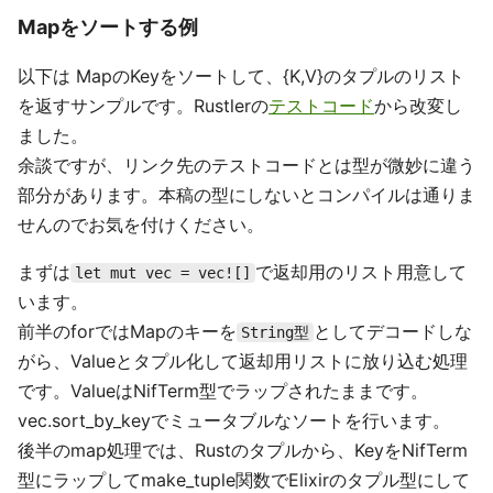
Mapをソートする例
以下は MapのKeyをソートして、{K,V}のタプルのリスト
を返すサンプルです。Rustlerの
テストコード
から改変し
ました。
余談ですが、リンク先のテストコードとは型が微妙に違う
部分があります。本稿の型にしないとコンパイルは通りま
せんのでお気を付けください。
まずは
で返却用のリスト用意して
let mut vec = vec![]
います。
前半のforではMapのキーを
としてデコードしな
String型
がら、Valueとタプル化して返却用リストに放り込む処理
です。ValueはNifTerm型でラップされたままです。
vec.sort_by_keyでミュータブルなソートを行います。
後半のmap処理では、Rustのタプルから、KeyをNifTerm
型にラップしてmake_tuple関数でElixirのタプル型にして