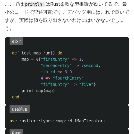
ここでは
はRust柔軟な型推論が効いてるで、最
println!
小のコードで記述可能です。デバッグ用にはこれで良いで
すが、実際は値を取り出さないわけにはいかないでしょ
う。
elixir
def
test_map_run
()
do
map
=
%{
"firstEntry"
=>
1
,
"secondEntry"
=>
:second
,
:third
=>
3.0
,
4
=>
"fourthEntry"
,
"fifthEntry"
=>
"five"
}
print_map
(
map
)
end
use追加
use
rustler
::
types
::
map
::
NifMapIterator
;
Rust