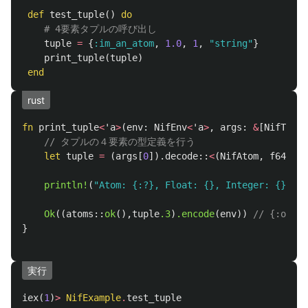
def
test_tuple
()
do
# 4要素タプルの呼び出し
tuple
=
{
:im_an_atom
,
1.0
,
1
,
"string"
}
print_tuple
(
tuple
)
end
rust
fn
print_tuple
<
'a
>
(
env
:
NifEnv
<
'a
>
,
args
:
&
[
NifTerm
<
// タプルの４要素の型定義を行う
let
tuple
=
(
args
[
0
])
.decode
::
<
(
NifAtom
,
f64
,
i6
println!
(
"Atom: {:?}, Float: {}, Integer: {}, St
Ok
((
atoms
::
ok
(),
tuple
.3
)
.encode
(
env
))
// {:ok
}
実行
iex
(
1
)
>
NifExample
.
test_tuple