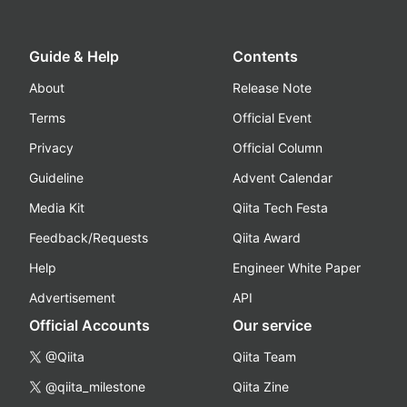
Guide & Help
Contents
About
Release Note
Terms
Official Event
Privacy
Official Column
Guideline
Advent Calendar
Media Kit
Qiita Tech Festa
Feedback/Requests
Qiita Award
Help
Engineer White Paper
Advertisement
API
Official Accounts
Our service
@Qiita
Qiita Team
@qiita_milestone
Qiita Zine