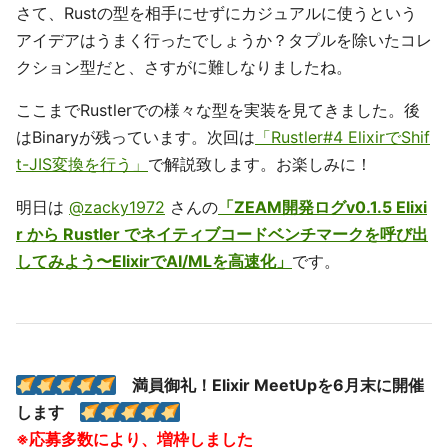
さて、Rustの型を相手にせずにカジュアルに使うという
アイデアはうまく行ったでしょうか？タプルを除いたコレ
クション型だと、さすがに難しなりましたね。
ここまでRustlerでの様々な型を実装を見てきました。後
はBinaryが残っています。次回は
「Rustler#4 ElixirでShif
t-JIS変換を行う」
で解説致します。お楽しみに！
明日は
@zacky1972
さんの
「ZEAM開発ログv0.1.5 Elixi
r から Rustler でネイティブコードベンチマークを呼び出
してみよう〜ElixirでAI/MLを高速化」
です。
満員御礼！Elixir MeetUpを6月末に開催
します
※応募多数により、増枠しました