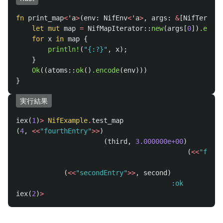
fn
print_map
<
'a
>
(
env
:
NifEnv
<
'a
>
,
args
:
&
[
NifTerm
<
'a
let
mut
map
=
NifMapIterator
::
new
(
args
[
0
])
.expec
for
x
in
map
{
println!
(
"{:?}"
,
x
);
}
Ok
((
atoms
::
ok
()
.encode
(
env
)))
}
実行結果
iex
(
1
)
>
NifExample
.
test_map
(
4
,
<<
"fourthEntry"
>>
)
(
third
,
3.000000e+00
)
(
<<
"fifth
(
<<
"secondEntry"
>>
,
second
)
:ok
iex
(
2
)
>