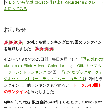
|>
Elixirから簡単にRustを呼び出せるRustler #2 クレート
を使ってみる
おしらせ
お礼：各種ランキングに43回のランクイン
を達成しました
4/27～5/19までの23日間、毎日お届けした
「季節外れのf
ukuoka.ex Elixir Advent Calendar」
は、
Qiitaトップペ
ージトレンドランキング
に4回、
「はてなブックマーク」
のホットエントリー「テクノロジー」カテゴリ
に2回もラ
ンクインし、他ランキングも含めると、
トータル43回も
のランクイン
を果たしました
Qiita「いいね」数は合計349件
もいただき、fukuoka.ex