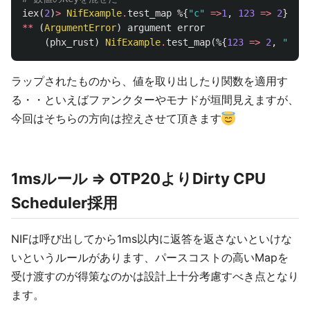
iex
(
2
)
>
NifExample
.
test_map
%{
"c"
=>
1
,
123
=>
2
}
**
(
ArgumentError
)
argument
error
(
phx_rust
)
NifExample
.
test_map
(%{
123
=>
2
,
"c"
=
ラップされたものから、値を取り出したり関数を適用す
る・・といえばファンクターやモナドが垣間見えますが、
今回はそちらの方向は控えさせて頂きます
1msルール ⇒ OTP20よりDirty CPU
Scheduler採用
NIFは呼び出してから1ms以内に返答を返さないといけな
いというルールがあります、パースコストの高いMapを
受け渡すのが得策なのかは設計上十分考慮すべき点となり
ます。