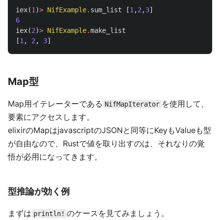
iex
(
1
)
>
NifExample
.
sum_list
[
1
,
2
,
3
]
6
iex
(
2
)
>
NifExample
.
make_list
[
1
,
2
,
3
]
Map型
Map用イテレーターである
を使用して、
NifMapIterator
要素にアクセスします。
elixirのMapはjavascriptのJSONと同等にKeyもValueも型
が自由なので、Rustで値を取り出すのは、それなりの覚
悟が必用になってきます。
型推論が効く例
まずは
のケースを見てみましょう。
println!