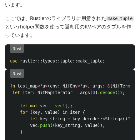
います。
ここでは、Rustlerのライブラリに用意された
make_tuple
というhelper関数を使って返却用のKVペアのタプルを作
っています。
Rust
use
rustler
::
types
::
tuple
::
make_tuple
;
Rust
fn
test_map
<
'a
>
(
env
:
NifEnv
<
'a
>
,
args
:
&
[
NifTerm
<
'a
>
let
iter
:
NifMapIterator
=
args
[
0
]
.decode
()
?
;
let
mut
vec
=
vec!
[];
for
(
key
,
value
)
in
iter
{
let
key_string
=
key
.decode
::
<
String
>
()
?
;
vec
.push
((
key_string
,
value
));
}