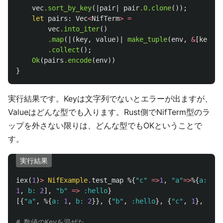
vec
.sort_by_key
(|
pair
|
pair
.0
.clone
());
let
pairs
:
Vec
<
NifTerm
>
=
vec
.into_iter
()
.map
(|(
key
,
value
)|
make_tuple
(
env
,
&
[
key
.en
.collect
();
Ok
(
pairs
.encode
(
env
))
}
実行結果です。Keyは文字列でないとエラーが出ますが、
Valueはどんな型でも入ります。Rust側でNifTerm型のラ
ップを外さない限りは、どんな型でもOKということで
す。
実行結果
iex
(
1
)
>
NifExample
.
test_map
%{
"c"
=>
1
,
"a"
=>
%{
a:
1
,
1
,
b:
2
],
"b"
=>
:hello
}
[{
"a"
,
%{
a:
1
,
b:
2
}},
{
"b"
,
:hello
},
{
"c"
,
1
},
{
"d"
# 数値のKeyを混ぜた