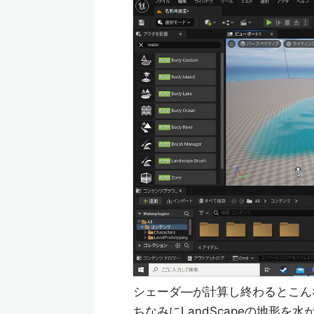
シェーダ―が計算し終わるとこん
ちなみにLandScapeの地形