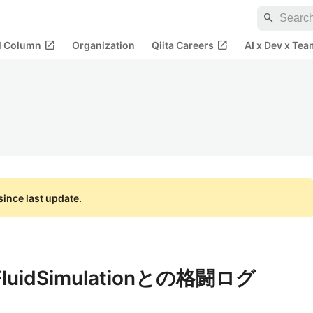
search
open_in_new
open_in_new
al Column
Organization
Qiita Careers
AI x Dev x Tea
ince last update.
n FluidSimulationとの格闘ログ