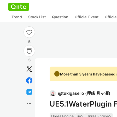
Trend
Stock List
Question
Official Event
Offici
5
3
info
More than 3 years have passed s
@
tukigaselio
(
理緒 月ヶ瀬
)
UE5.1WaterPlugi
more_horiz
UnrealEngine
ue5
UnrealEngine5