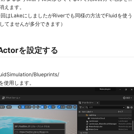
消えます。
はLakeにしましたがRiverでも同様の方法でFluidを使う
証してませんが多分できます）
onのActorを設定する
。
idSimulation/Blueprints/
01を使用します。