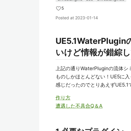
5
Posted at
2023-01-14
UE5.1WaterPl
いけど情報が錯綜し
上記の通りWaterPluginの
ものしかほとんどない！UE5に
感じだったのでとりあえずUE5.1
作り方
遭遇した不具合Q＆A