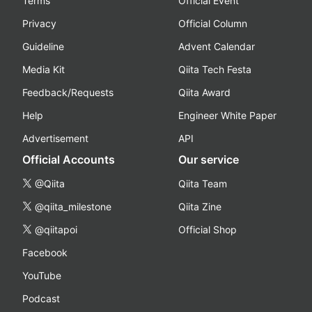
Terms
Official Event
Privacy
Official Column
Guideline
Advent Calendar
Media Kit
Qiita Tech Festa
Feedback/Requests
Qiita Award
Help
Engineer White Paper
Advertisement
API
Official Accounts
Our service
@Qiita
Qiita Team
@qiita_milestone
Qiita Zine
@qiitapoi
Official Shop
Facebook
YouTube
Podcast