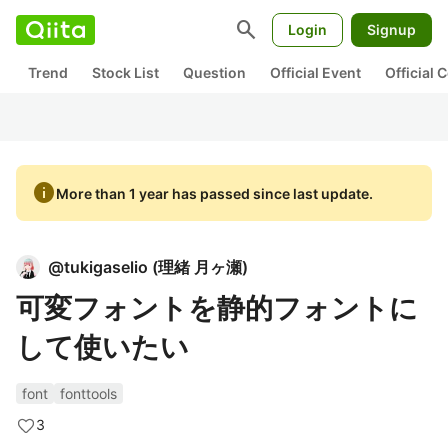
search
Login
Signup
Trend
Stock List
Question
Official Event
Official
info
More than 1 year has passed since last update.
@
tukigaselio
(
理緒 月ヶ瀬
)
可変フォントを静的フォントに
して使いたい
font
fonttools
3