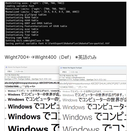
Wight700←→Wight400（Def） ※英語のみ