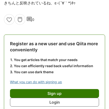
きちんと反映されているね、ε-(´∀｀*)ﾎｯ
comment
0
Register as a new user and use Qiita more
conveniently
You get articles that match your needs
You can efficiently read back useful information
You can use dark theme
What you can do with signing up
Sign up
Login