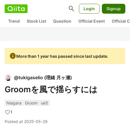
search
Login
Signup
Trend
Stock List
Question
Official Event
Official
info
More than 1 year has passed since last update.
@
tukigaselio
(
理緒 月ヶ瀬
)
Groomを風で揺らすには
Niagara
Groom
ue5
1
Posted at
2025-05-29