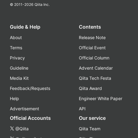
© 2011-
2026
Qiita Inc.
Guide & Help
Contents
About
Release Note
Terms
Official Event
Privacy
Official Column
Guideline
Advent Calendar
Media Kit
Qiita Tech Festa
Feedback/Requests
Qiita Award
Help
Engineer White Paper
Advertisement
API
Official Accounts
Our service
@Qiita
Qiita Team