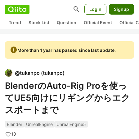
search
Login
Signup
Trend
Stock List
Question
Official Event
Official
info
More than 1 year has passed since last update.
@
tukanpo
(
tukanpo
)
BlenderのAuto-Rig Proを使っ
てUE5向けにリギングからエク
スポートまで
Blender
UnrealEngine
UnrealEngine5
10