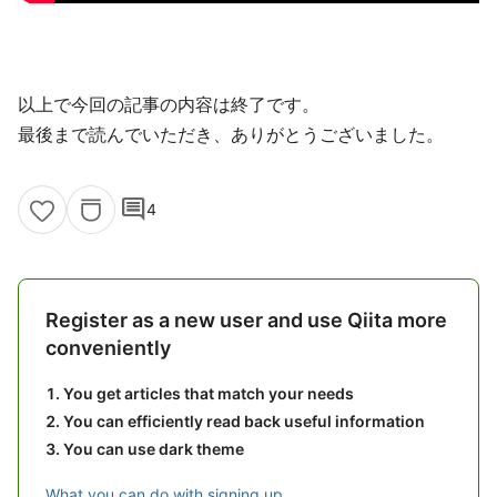
以上で今回の記事の内容は終了です。
最後まで読んでいただき、ありがとうございました。
comment
4
Register as a new user and use Qiita more
conveniently
You get articles that match your needs
You can efficiently read back useful information
You can use dark theme
What you can do with signing up