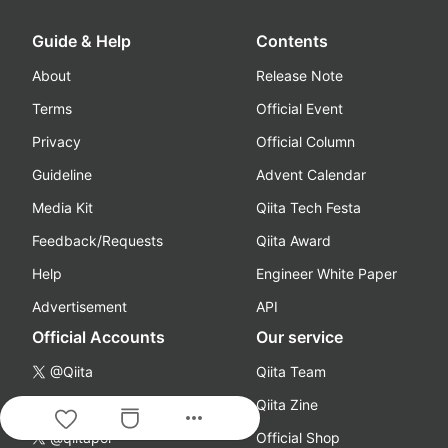
Guide & Help
Contents
About
Release Note
Terms
Official Event
Privacy
Official Column
Guideline
Advent Calendar
Media Kit
Qiita Tech Festa
Feedback/Requests
Qiita Award
Help
Engineer White Paper
Advertisement
API
Official Accounts
Our service
@Qiita
Qiita Team
@qiita_milestone
Qiita Zine
more_horiz
@qiitapoi
Official Shop