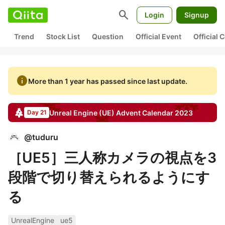
search
Login
Signup
Trend
Stock List
Question
Official Event
Official
info
More than 1 year has passed since last update.
Unreal Engine (UE)
Advent Calendar
2023
Day 21
@
tuduru
［UE5］三人称カメラの視点を3
段階で切り替えられるようにす
る
UnrealEngine
ue5