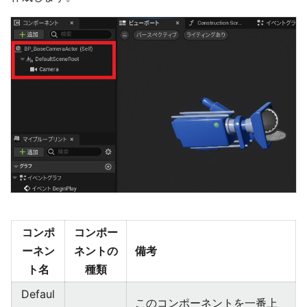
コンポ
コンポー
ーネン
ネントの
備考
ト名
種類
Defaul
このコンポーネントを一番上