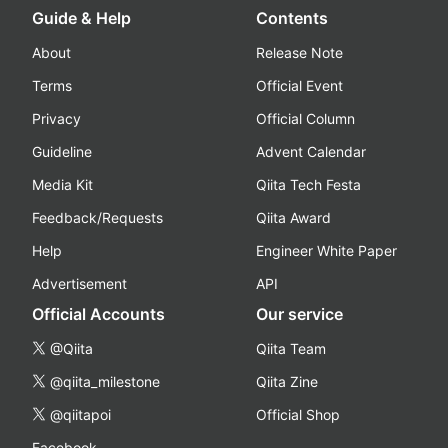
Guide & Help
Contents
About
Release Note
Terms
Official Event
Privacy
Official Column
Guideline
Advent Calendar
Media Kit
Qiita Tech Festa
Feedback/Requests
Qiita Award
Help
Engineer White Paper
Advertisement
API
Official Accounts
Our service
@Qiita
Qiita Team
@qiita_milestone
Qiita Zine
@qiitapoi
Official Shop
Facebook