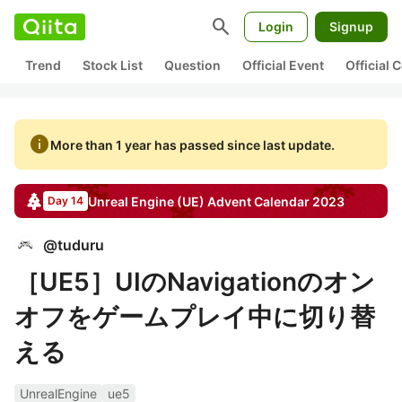
search
Login
Signup
Trend
Stock List
Question
Official Event
Official
info
More than 1 year has passed since last update.
Unreal Engine (UE)
Advent Calendar
2023
Day 14
@
tuduru
［UE5］UIのNavigationのオン
オフをゲームプレイ中に切り替
える
UnrealEngine
ue5