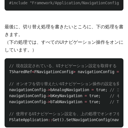
#include
"Framework/Application/NavigationConfig.h"
最後に、切り替え処理を書きたいところに、下の処理を書
きます。
（下の処理では、すべてのUIナビゲーション操作をオンに
しています。）
// 現在設定されている、UIナビゲーション設定を取得する
TSharedRef
<
FNavigationConfig
>
navigationConfig
=
FSl
// オンオフを切り替えたいUIナビゲーション操作の設定を変更
navigationConfig
->
bAnalogNavigation
=
true
;
// コ
navigationConfig
->
bKeyNavigation
=
true
;
// キ
navigationConfig
->
bTabNavigation
=
true
;
// Ta
// 使用するUIナビゲーション設定を、上の処理でオンオフを切
FSlateApplication
::
Get
().
SetNavigationConfig
(
navigat