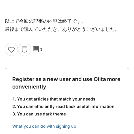
以上で今回の記事の内容は終了です。
最後まで読んでいただき、ありがとうございました。
comment
0
Register as a new user and use Qiita more
conveniently
You get articles that match your needs
You can efficiently read back useful information
You can use dark theme
What you can do with signing up