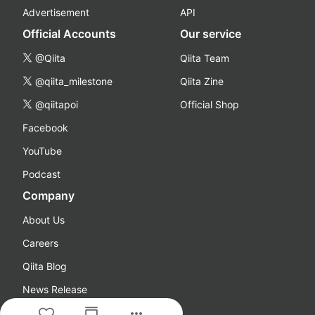
Advertisement
API
Official Accounts
Our service
@Qiita
Qiita Team
@qiita_milestone
Qiita Zine
@qiitapoi
Official Shop
Facebook
YouTube
Podcast
Company
About Us
Careers
Qiita Blog
News Release
more_horiz