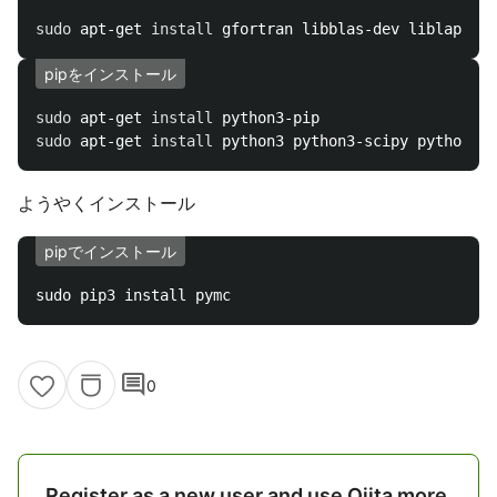
sudo 
apt-get 
install 
pipをインストール
sudo 
apt-get 
install 
sudo 
apt-get 
install 
ようやくインストール
pipでインストール
comment
0
Register as a new user and use Qiita more