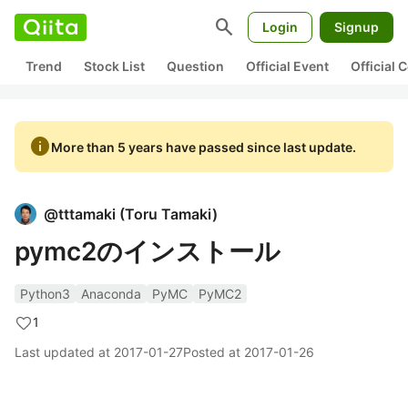
search
Login
Signup
Trend
Stock List
Question
Official Event
Official
info
More than 5 years have passed since last update.
@
tttamaki
(
Toru Tamaki
)
pymc2のインストール
Python3
Anaconda
PyMC
PyMC2
1
Last updated at
2017-01-27
Posted at
2017-01-26