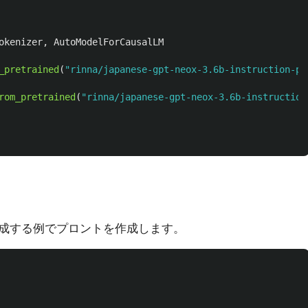
okenizer
,
AutoModelForCausalLM
_pretrained
(
"
rinna/japanese-gpt-neox-3.6b-instruction-pp
rom_pretrained
(
"
rinna/japanese-gpt-neox-3.6b-instruction
成する例でプロントを作成します。