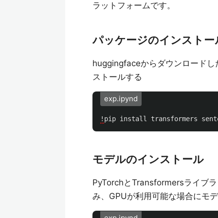
ラットフォームです。
パッケージのインストー
huggingfaceからダウンロ
ストールする
exp.ipynd
!
pip
install
transformers
sent
モデルのインストール
PyTorchとTransforme
み、GPUが利用可能な場合にモデ