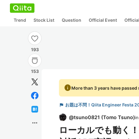
Trend
Stock List
Question
Official Event
Offici
193
153
info
More than 3 years have passed s
flag
お題は不問！Qiita Engineer Fest
@
tsuno0821
(
Tomo Tsuno
)
in
more_horiz
ローカルでも動く！