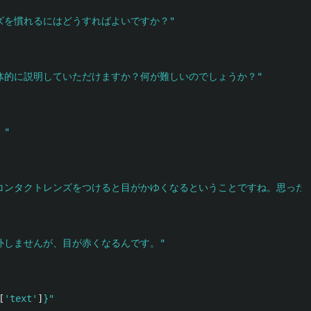
ズを慣れるにはどうすればよいですか？
"
体的に説明していただけますか？何が難しいのでしょうか？
"
。
"
コンタクトレンズをつけると目がかゆくなるということですね。思った
外しませんが、目が赤くなるんです。
"
[
'
text
'
]
}
"