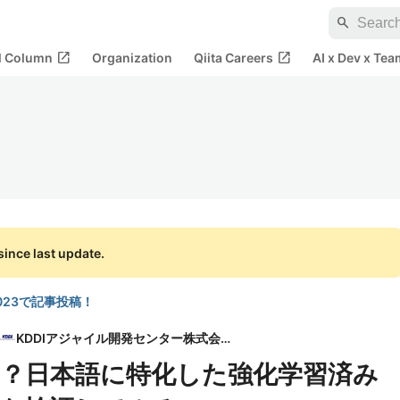
search
open_in_new
open_in_new
al Column
Organization
Qiita Careers
AI x Dev x Tea
ince last update.
a 2023で記事投稿！
KDDIアジャイル開発センター株式会社
？日本語に特化した強化学習済み