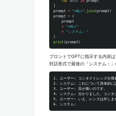
for
uttr
in
prompt
]
prompt
=
"
<NL>
"
.
join
(
prompt
)
prompt
=
(
prompt
+
"
<NL>
"
+
"
システム: 
"
)
print
(
prompt
)
プロントでGPTに指示する内容
対話形式で最後の「システム：」
1. ユーザー: コンタクトレンズを
2. システム: これについて具体的
3. ユーザー: 目が痛いのです。

4. システム: 分かりました、コン
5. ユーザー: いえ、レンズは外しま