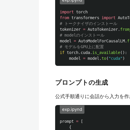
exp.ipynd
import
torch
from
transformers
import
AutoT
tokenizer
=
AutoTokenizer
.
from
model
=
AutoModelForCausalLM
.
f
if
torch
.
cuda
.
is_available
():
model
=
model
.
to
(
"
cuda
"
)
プロンプトの生成
公式手順通りに会話から入力を作
exp.ipynd
prompt
=
[
{