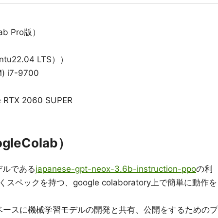
lab Pro版）
tu22.04 LTS））
) i7-9700
 RTX 2060 SUPER
leColab）
モデルである
japanese-gpt-neox-3.6b-instruction-ppo
の利
ックを持つ、google colaboratory上で簡単に動作を
ormersをベースに機械学習モデルの開発と共有、公開をするためのプ