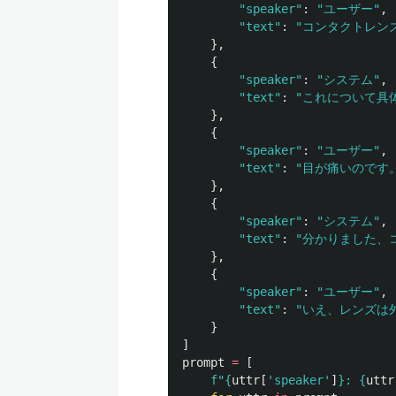
"
speaker
"
:
"
ユーザー
"
,
"
text
"
:
"
コンタクトレン
},
{
"
speaker
"
:
"
システム
"
,
"
text
"
:
"
これについて具
},
{
"
speaker
"
:
"
ユーザー
"
,
"
text
"
:
"
目が痛いのです
},
{
"
speaker
"
:
"
システム
"
,
"
text
"
:
"
分かりました、
},
{
"
speaker
"
:
"
ユーザー
"
,
"
text
"
:
"
いえ、レンズは
}
]
prompt
=
[
f
"
{
uttr
[
'
speaker
'
]
}
: 
{
uttr