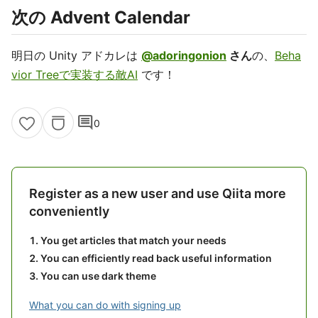
次の Advent Calendar
明日の Unity アドカレは
@adoringonion
さん
の、
Beha
vior Treeで実装する敵AI
です！
comment
0
Register as a new user and use Qiita more
conveniently
You get articles that match your needs
You can efficiently read back useful information
You can use dark theme
What you can do with signing up