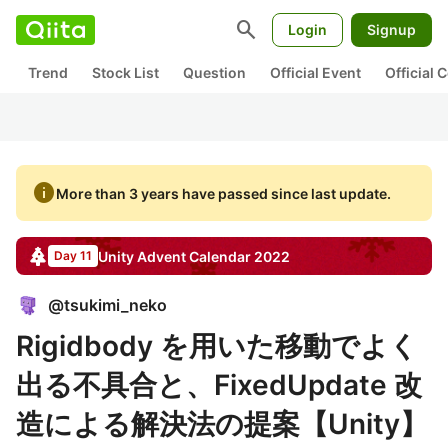
search
Login
Signup
Trend
Stock List
Question
Official Event
Official
info
More than 3 years have passed since last update.
Unity
Advent Calendar
2022
Day 11
@
tsukimi_neko
Rigidbody を用いた移動でよく
出る不具合と、FixedUpdate 改
造による解決法の提案【Unity】