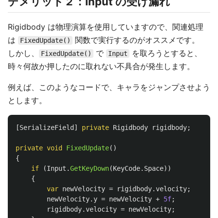
デメリット２：Input の受け漏れ
Rigidbody は物理演算を使用していますので、関連処理
は
関数で実行するのがオススメです。
FixedUpdate()
しかし、
で
を取ろうとすると、
FixedUpdate()
Input
時々何故か押したのに取れない不具合が発生します。
例えば、このようなコードで、キャラをジャンプさせよう
とします。
[
SerializeField
]
private
Rigidbody
rigidbody
;
private
void
FixedUpdate
()
{
if
(
Input
.
GetKeyDown
(
KeyCode
.
Space
))
{
var
newVelocity
=
rigidbody
.
velocity
;
newVelocity
.
y
=
newVelocity
+
5f
;
rigidbody
.
velocity
=
newVelocity
;