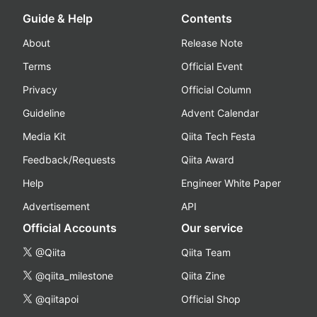
Guide & Help
Contents
About
Release Note
Terms
Official Event
Privacy
Official Column
Guideline
Advent Calendar
Media Kit
Qiita Tech Festa
Feedback/Requests
Qiita Award
Help
Engineer White Paper
Advertisement
API
Official Accounts
Our service
@Qiita
Qiita Team
@qiita_milestone
Qiita Zine
@qiitapoi
Official Shop