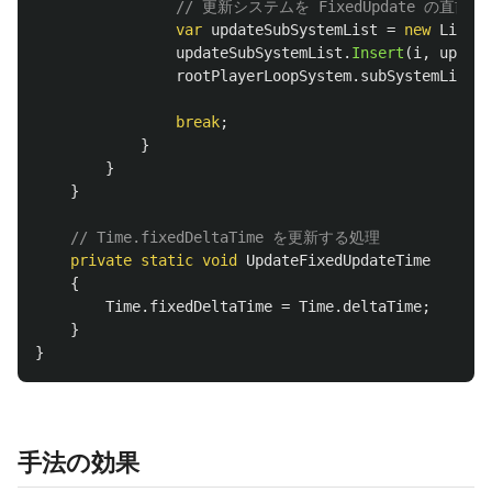
// 更新システムを FixedUpdate の直前
var
updateSubSystemList
=
new
List
<
P
updateSubSystemList
.
Insert
(
i
,
update
rootPlayerLoopSystem
.
subSystemList
=
break
;
}
}
}
// Time.fixedDeltaTime を更新する処理
private
static
void
UpdateFixedUpdateTime
{
Time
.
fixedDeltaTime
=
Time
.
deltaTime
;
}
}
手法の効果