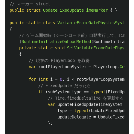
// マーカー struct
public
struct
UpdateFixedUpdateTimeMarker
{
}
public
static
class
VariableFrameRatePhysicsSystem
{
// ゲーム開始時（シーンロード前）自動実行して、Time.fix
[
RuntimeInitializeOnLoadMethod
(
RuntimeInitialize
private
static
void
SetVariableFrameRatePhysicsS
{
// 現在の PlayerLoop を取得
var
rootPlayerLoopSystem
=
PlayerLoop
.
GetCur
for
(
int
i
=
0
;
i
<
rootPlayerLoopSystem
.
sub
// FixedUpdate だったら
if
(
subSystem
.
type
==
typeof
(
FixedUpdate
// Time.fixedDeltaTime を更新す
var
updateFixedUpdateTimeSystem
=
ne
type
=
typeof
(
UpdateFixedUpdateT
updateDelegate
=
UpdateFixedUpda
};