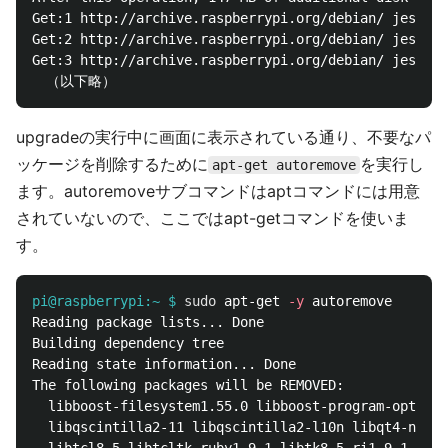
Get:1 http://archive.raspberrypi.org/debian/ jessie/
Get:2 http://archive.raspberrypi.org/debian/ jessie/
Get:3 http://archive.raspberrypi.org/debian/ jessie/
upgradeの実行中に画面に表示されている通り、不要なパ
ッケージを削除するために
を実行し
apt-get autoremove
ます。autoremoveサブコマンドはaptコマンドには用意
されていないので、ここではapt-getコマンドを使いま
す。
pi@raspberrypi:~ $
sudo 
apt-get 
-y
Reading package lists... Done

Building dependency tree

Reading state information... Done

The following packages will be REMOVED:

  libboost-filesystem1.55.0 libboost-program-options
  libqscintilla2-11 libqscintilla2-l10n libqt4-netwo