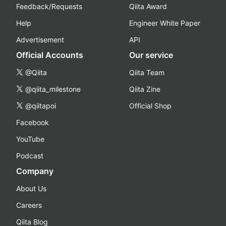
Feedback/Requests
Qiita Award
Help
Engineer White Paper
Advertisement
API
Official Accounts
Our service
@Qiita
Qiita Team
@qiita_milestone
Qiita Zine
@qiitapoi
Official Shop
Facebook
YouTube
Podcast
Company
About Us
Careers
Qiita Blog