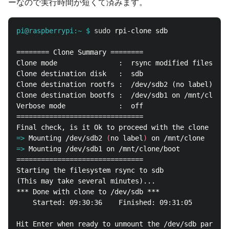
ーなので実行時間が短くて済みます。
pi@raspberrypi:~ $
sudo 
======== Clone Summary ========

Clone mode               :  rsync modified files to 
Clone destination disk   :  sdb

Clone destination rootfs :  /dev/sdb2 (no label) on 
Clone destination bootfs :  /dev/sdb1 on /mnt/clone/
Verbose mode             :  off

===============================

=>
Mounting /dev/sdb2 
(
no label
)
=>
===============================

Starting the filesystem rsync to sdb

(This may take several minutes)...

*** Done with clone to /dev/sdb ***

    Started: 09:30:36    Finished: 09:31:05

Hit Enter when ready to unmount the /dev/sdb partiti