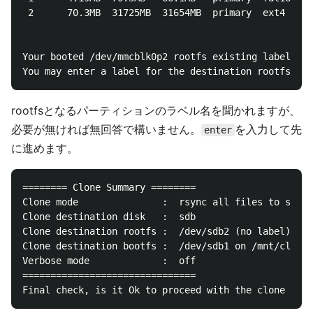
 2      70.3MB  31725MB  31654MB  primary  ext4

Your booted /dev/mmcblk0p2 rootfs existing label:

rootfsとなるパーティションのラベル名を聞かれますが、
必要が無ければ無回答で構いません。
を入力して先
enter
に進めます。
======== Clone Summary ========

Clone mode               :  rsync all files to sdb r
Clone destination disk   :  sdb

Clone destination rootfs :  /dev/sdb2 (no label) on 
Clone destination bootfs :  /dev/sdb1 on /mnt/clone/
Verbose mode             :  off

===============================
