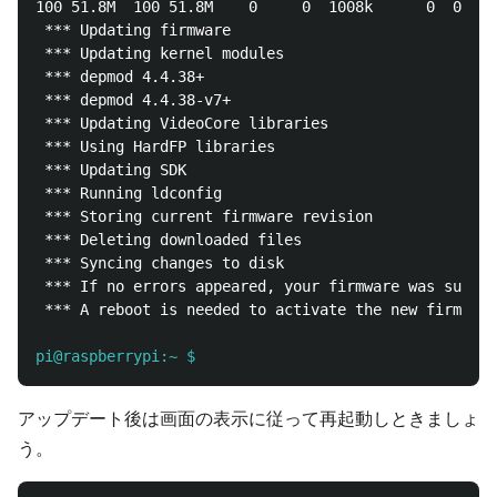
100 51.8M  100 51.8M    0     0  1008k      0  0:00:
 *** Updating firmware

 *** Updating kernel modules

 *** depmod 4.4.38+

 *** depmod 4.4.38-v7+

 *** Updating VideoCore libraries

 *** Using HardFP libraries

 *** Updating SDK

 *** Running ldconfig

 *** Storing current firmware revision

 *** Deleting downloaded files

 *** Syncing changes to disk

 *** If no errors appeared, your firmware was succes
 *** A reboot is needed to activate the new firmware

pi@raspberrypi:~ $
アップデート後は画面の表示に従って再起動しときましょ
う。