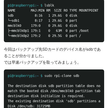
pi@raspberrypi:~ $
NAME        MAJ:MIN RM  SIZE RO TYPE MOUNTPOINT

sdb           8:16   1 29.6G  0 disk

└─sdb1        8:17   1 29.6G  0 part

mmcblk0     179:0    0 29.6G  0 disk

├─mmcblk0p1 179:1    0   63M  0 part /boot

今回はバックアップ先SDカードのデバイス名がsdbであ
ることが分かりました。
では早速バックアップを取ってみましょう。
pi@raspberrypi:~ $
sudo 
The destination disk sdb partition table does not

match the booted disk /dev/mmcblk0 partition table s
destination disk initialize is required.

The existing destination disk 'sdb' partitions are:

Disk /dev/sdb: 31725MB
