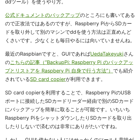
ddツール）を使うやり方。
公式ドキュメントのバックアップ
のところにも書いてある
ので正攻法ではあるのですが、Raspberry PiからSDカー
ドを取り外して別のマシンでddを使う方法は正直めんど
くさいです。少なくとも毎日やるには向いていませんね。
最近のRaspbianですと、GUIであれば
UedaTakeyuki
さん
の
こちらの記事（”BackupPi: Raspberry Pi のバックアッ
プとリストアを Raspbery Pi 自身で行う方法”）
でも紹介
されている
SD card copier
が利用できます。
SD card copierを利用することで、Raspberry PiのUSB
ポートに接続したSDカードリーダー経由で別のSDカード
にバックアップを簡単に取ることが可能です。いちいち
Raspberry PiをシャットダウンしたりSDカードを取り出
したりしないで済むのは非常にありがたいですね。
しかし、GUIを使わない人にはせっかくのツールも意味が