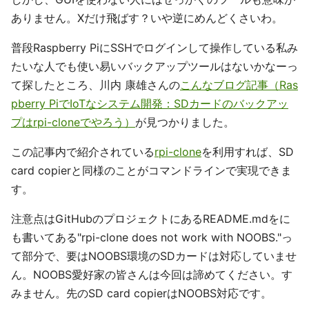
ありません。Xだけ飛ばす？いや逆にめんどくさいわ。
普段Raspberry PiにSSHでログインして操作している私み
たいな人でも使い易いバックアップツールはないかなーっ
て探したところ、川内 康雄さんの
こんなブログ記事（Ras
pberry PiでIoTなシステム開発：SDカードのバックアッ
プはrpi-cloneでやろう）
が見つかりました。
この記事内で紹介されている
rpi-clone
を利用すれば、SD
card copierと同様のことがコマンドラインで実現できま
す。
注意点はGitHubのプロジェクトにあるREADME.mdをに
も書いてある"rpi-clone does not work with NOOBS."っ
て部分で、要はNOOBS環境のSDカードは対応していませ
ん。NOOBS愛好家の皆さんは今回は諦めてください。す
みません。先のSD card copierはNOOBS対応です。