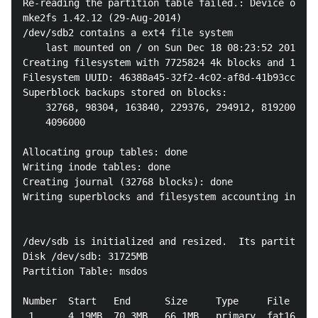
Re-reading the partition table failed.: Device or re
mke2fs 1.42.12 (29-Aug-2014)

/dev/sdb2 contains a ext4 file system

	last mounted on / on Sun Dec 18 08:23:52 2016

Creating filesystem with 7725824 4k blocks and 19333
Filesystem UUID: 46388a45-32f2-4c02-af8d-41b93ccb51c
Superblock backups stored on blocks:

	32768, 98304, 163840, 229376, 294912, 819200, 884736, 1605632, 2654208,

	4096000

Allocating group tables: done

Writing inode tables: done

Creating journal (32768 blocks): done

Writing superblocks and filesystem accounting inform
/dev/sdb is initialized and resized.  Its partitions
Disk /dev/sdb: 31725MB

Partition Table: msdos

Number  Start   End      Size     Type     File syst
 1      4.19MB  70.3MB   66.1MB   primary  fat16    