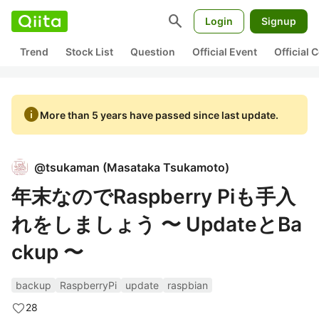
search
Login
Signup
Trend
Stock List
Question
Official Event
Official
info
More than 5 years have passed since last update.
@
tsukaman
(
Masataka Tsukamoto
)
年末なのでRaspberry Piも手入
れをしましょう 〜 UpdateとBa
ckup 〜
backup
RaspberryPi
update
raspbian
28