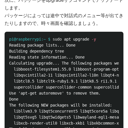
次に、パッケージをupgradeサブコマンドでアップデート
します。
パッケージによっては途中で対話式のメニュー等が出てき
たりしますので、時々画面を確認しましょう。
pi@raspberrypi:~ $
sudo 
apt upgrade 
-y
Reading package lists... Done

Building dependency tree

Reading state information... Done

Calculating upgrade... The following packages were a
  libboost-filesystem1.55.0 libboost-program-options
  libqscintilla2-11 libqscintilla2-l10n libqt4-netwo
  libtcl8.5 libtcltk-ruby1.9.1 libtk8.5 ri1.9.1 ruby
  supercollider supercollider-common supercollider-i
Use 'apt-get autoremove' to remove them.

Done

The following NEW packages will be installed:

  libllvm3.9 libqt5concurrent5 libqt5core5a libqt5db
  libqt5svg5 libqt5widgets5 libwayland-egl1-mesa lib
  libxcb-render-util0 libxcb-xkb1 libxkbcommon-x11-0