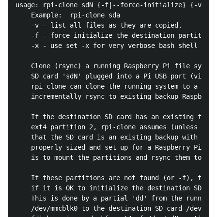
usage: rpi-clone sdN {-f|--force-initialize} {-v|--v
    Example:  rpi-clone sda

    -v - list all files as they are copied.

    -f - force initialize the destination partitions

    -x - use set -x for very verbose bash shell scri
    Clone (rsync) a running Raspberry Pi file system
    SD card 'sdN' plugged into a Pi USB port (via a 
    rpi-clone can clone the running system to a new 
    incrementally rsync to existing backup Raspberry
    If the destination SD card has an existing fat16
    ext4 partition 2, rpi-clone assumes (unless usin
    that the SD card is an existing backup with the 
    properly sized and set up for a Raspberry Pi.  A
    is to mount the partitions and rsync them to the
    If these partitions are not found (or -f), then 
    if it is OK to initialize the destination SD car
    This is done by a partial 'dd' from the running 
    /dev/mmcblk0 to the destination SD card /dev/sdN