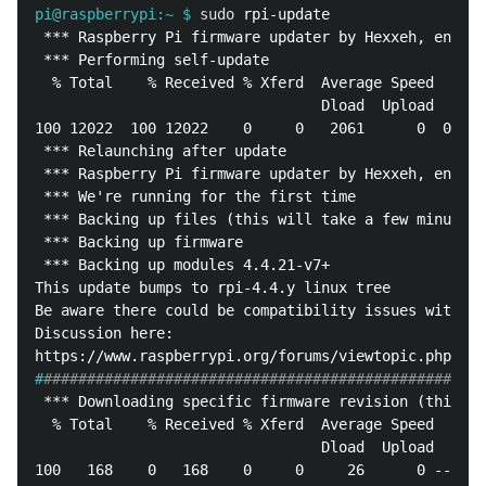
pi@raspberrypi:~ $
sudo 
 *** Raspberry Pi firmware updater by Hexxeh, enhanc
 *** Performing self-update

  % Total    % Received % Xferd  Average Speed   Tim
                                 Dload  Upload   Tot
100 12022  100 12022    0     0   2061      0  0:00:
 *** Relaunching after update

 *** Raspberry Pi firmware updater by Hexxeh, enhanc
 *** We're running for the first time

 *** Backing up files (this will take a few minutes)

 *** Backing up firmware

 *** Backing up modules 4.4.21-v7+

This update bumps to rpi-4.4.y linux tree

Be aware there could be compatibility issues with so
Discussion here:

#
###################################################
 *** Downloading specific firmware revision (this wi
  % Total    % Received % Xferd  Average Speed   Tim
                                 Dload  Upload   Tot
100   168    0   168    0     0     26      0 --:--: