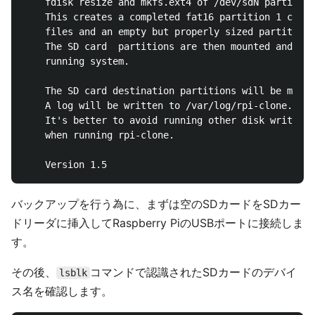
    fdisk resize and mkfs.ext4 of /dev/sdN partition
    This creates a completed fat16 partition 1 conta
    files and an empty but properly sized partition 
    The SD card  partitions are then mounted and rsy
    running system.

    The SD card destination partitions will be mount
    A log will be written to /var/log/rpi-clone.log.

    It's better to avoid running other disk writing 
    when running rpi-clone.

バックアップを行う為に、まずは空のSDカードをSDカー
ドリーダに挿入してRaspberry PiのUSBポートに接続しま
す。
その後、
コマンドで認識されたSDカードのデバイ
lsblk
ス名を確認します。