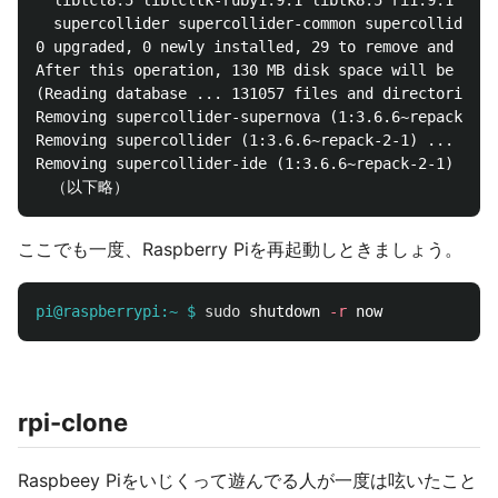
  libtcl8.5 libtcltk-ruby1.9.1 libtk8.5 ri1.9.1 ruby
  supercollider supercollider-common supercollider-i
0 upgraded, 0 newly installed, 29 to remove and 0 no
After this operation, 130 MB disk space will be free
(Reading database ... 131057 files and directories c
Removing supercollider-supernova (1:3.6.6~repack-2-1
Removing supercollider (1:3.6.6~repack-2-1) ...

Removing supercollider-ide (1:3.6.6~repack-2-1) ...

ここでも一度、Raspberry Piを再起動しときましょう。
pi@raspberrypi:~ $
sudo 
shutdown 
-r
rpi-clone
Raspbeey Piをいじくって遊んでる人が一度は呟いたこと