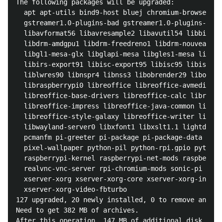
The following packages will be upgraded:

  apt apt-utils bind9-host bluej chromium-browser cu
  gstreamer1.0-plugins-bad gstreamer1.0-plugins-good
  libavformat56 libavresample2 libavutil54 libbind9-
  libdrm-amdgpu1 libdrm-freedreno1 libdrm-nouveau2 l
  libgl1-mesa-glx libglapi-mesa libgles1-mesa libgle
  libirs-export91 libisc-export95 libisc95 libisccc9
  liblwres90 libnspr4 libnss3 libobrender29 libobt2 
  libraspberrypi0 libreoffice libreoffice-avmedia-ba
  libreoffice-base-drivers libreoffice-calc libreoff
  libreoffice-impress libreoffice-java-common libreo
  libreoffice-style-galaxy libreoffice-writer libssl
  libwayland-server0 libxfont1 libxslt1.1 lightdm lx
  pcmanfm pi-greeter pi-package pi-package-data pi-p
  pixel-wallpaper python-pil python-rpi.gpio python3
  raspberrypi-kernel raspberrypi-net-mods raspberryp
  realvnc-vnc-server rpi-chromium-mods sonic-pi uno-
  xserver-xorg xserver-xorg-core xserver-xorg-input-
  xserver-xorg-video-fbturbo

127 upgraded, 20 newly installed, 0 to remove and 0 
Need to get 382 MB of archives.

After this operation, 147 MB of additional disk spac