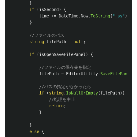
}
if
(
isSecond
)
{
time
+=
DateTime
.
Now
.
ToString
(
"_ss"
);
}
//ファイルのパス
string
filePath
=
null
;
if
(
isOpenSaveFilePanel
)
{
//ファイルの保存先を指定
filePath
=
EditorUtility
.
SaveFilePanel
(
//パスの指定がなかったら
if
(
string
.
IsNullOrEmpty
(
filePath
))
{
//処理を中止
return
;
}
}
else
{