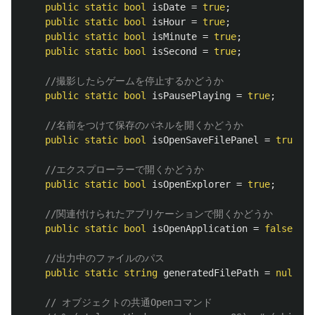
public
static
bool
isDate
=
true
;
public
static
bool
isHour
=
true
;
public
static
bool
isMinute
=
true
;
public
static
bool
isSecond
=
true
;
//撮影したらゲームを停止するかどうか
public
static
bool
isPausePlaying
=
true
;
//名前をつけて保存のパネルを開くかどうか
public
static
bool
isOpenSaveFilePanel
=
true
;
//エクスプローラーで開くかどうか
public
static
bool
isOpenExplorer
=
true
;
//関連付けられたアプリケーションで開くかどうか
public
static
bool
isOpenApplication
=
false
;
//出力中のファイルのパス
public
static
string
generatedFilePath
=
null
;
// オブジェクトの共通Openコマンド