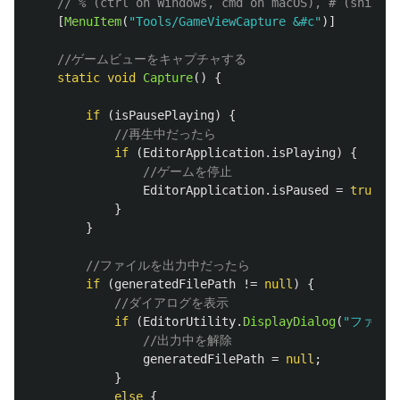
// % (ctrl on Windows, cmd on macOS), # (shift),
[
MenuItem
(
"Tools/GameViewCapture &#c"
)]
//ゲームビューをキャプチャする
static
void
Capture
()
{
if
(
isPausePlaying
)
{
//再生中だったら
if
(
EditorApplication
.
isPlaying
)
{
//ゲームを停止
EditorApplication
.
isPaused
=
true
;
}
}
//ファイルを出力中だったら
if
(
generatedFilePath
!=
null
)
{
//ダイアログを表示
if
(
EditorUtility
.
DisplayDialog
(
"ファイ
//出力中を解除
generatedFilePath
=
null
;
}
else
{