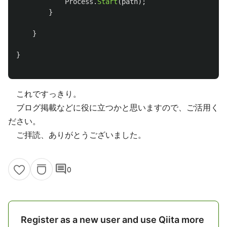
Process
.
Start
(
path
);
}
}
}
これですっきり。
ブログ掲載などに役に立つかと思いますので、ご活用く
ださい。
ご拝読、ありがとうございました。
comment
0
Register as a new user and use Qiita more