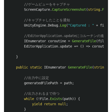
//ゲームビューをキャプチャ
ScreenCapture
.
CaptureScreenshot
(
string
.
Forma
//キャプチャしたことを通知
UnityEngine
.
Debug
.
Log
(
"Captured : "
+
filePa
//EditorApplication.updateにコルーチンの進行
IEnumerator
coroutine
=
GenerateFile
(
filePat
EditorApplication
.
update
+=
()
=>
coroutine
.
}
public
static
IEnumerator
GenerateFile
(
string
pa
//出力中に設定
generatedFilePath
=
path
;
//出力されるまで待つ
while
(!
File
.
Exists
(
path
))
{
yield
return
null
;
}