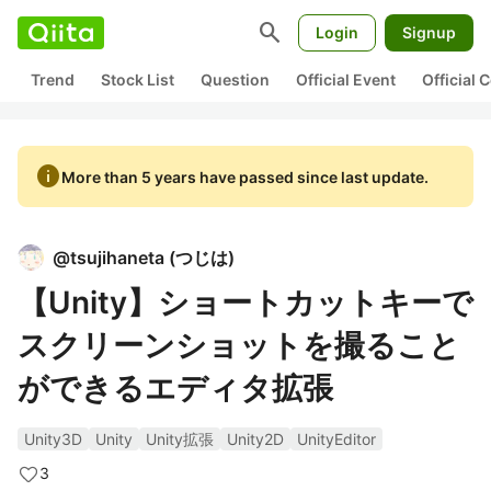
search
Login
Signup
Trend
Stock List
Question
Official Event
Official
info
More than 5 years have passed since last update.
@
tsujihaneta
(
つじは
)
【Unity】ショートカットキーで
スクリーンショットを撮ること
ができるエディタ拡張
Unity3D
Unity
Unity拡張
Unity2D
UnityEditor
3