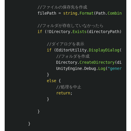
//ファイルの保存先を作成
filePath
=
string
.
Format
(
Path
.
Combine
(
di
//フォルダが存在していなかったら
if
(!
Directory
.
Exists
(
directoryPath
))
{
//ダイアログを表示
if
(
EditorUtility
.
DisplayDialog
(
"フ
//フォルダを作成
Directory
.
CreateDirectory
(
direct
UnityEngine
.
Debug
.
Log
(
"generated
}
else
{
//処理を中止
return
;
}
}
}