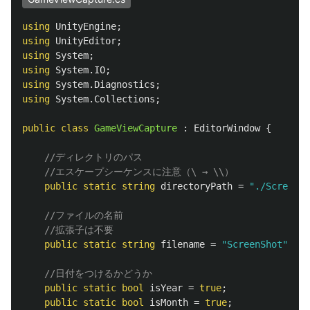
using
UnityEngine
;
using
UnityEditor
;
using
System
;
using
System.IO
;
using
System.Diagnostics
;
using
System.Collections
;
public
class
GameViewCapture
:
EditorWindow
{
//ディレクトリのパス
//エスケープシーケンスに注意（\ → \\）
public
static
string
directoryPath
=
"./ScreenSh
//ファイルの名前
//拡張子は不要
public
static
string
filename
=
"ScreenShot"
;
//日付をつけるかどうか
public
static
bool
isYear
=
true
;
public
static
bool
isMonth
=
true
;