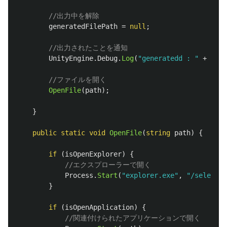
//出力中を解除
generatedFilePath
=
null
;
//出力されたことを通知
UnityEngine
.
Debug
.
Log
(
"generatedd : "
+
path
//ファイルを開く
OpenFile
(
path
);
}
public
static
void
OpenFile
(
string
path
)
{
if
(
isOpenExplorer
)
{
//エクスプローラーで開く
Process
.
Start
(
"explorer.exe"
,
"/select,"
}
if
(
isOpenApplication
)
{
//関連付けられたアプリケーションで開く