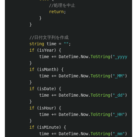
//処理を中止
return
;
}
}
//日付文字列を作成
string
time
=
""
;
if
(
isYear
)
{
time
+=
DateTime
.
Now
.
ToString
(
"_yyyy"
);
}
if
(
isMonth
)
{
time
+=
DateTime
.
Now
.
ToString
(
"_MM"
);
}
if
(
isDate
)
{
time
+=
DateTime
.
Now
.
ToString
(
"_dd"
);
}
if
(
isHour
)
{
time
+=
DateTime
.
Now
.
ToString
(
"_HH"
);
}
if
(
isMinute
)
{
time
+=
DateTime
.
Now
.
ToString
(
"_mm"
);