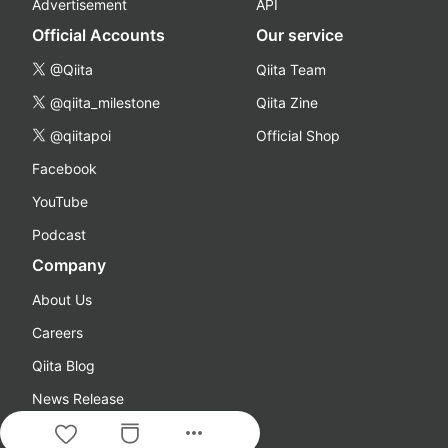
Advertisement
API
Official Accounts
Our service
@Qiita
Qiita Team
@qiita_milestone
Qiita Zine
@qiitapoi
Official Shop
Facebook
YouTube
Podcast
Company
About Us
Careers
Qiita Blog
News Release
more_horiz