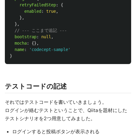
retryFailedStep
:
{
enabled
:
true
,
},
},
// --- ここまで追記 ---
bootstrap
:
null
,
mocha
:
{},
name
:
'
codecept-sample
'
}
テストコードの記述
それではテストコードを書いていきましょう。
ログインが絡むテストということで、Qiitaを題材にした
テストシナリオを2つ用意してみました。
ログインすると投稿ボタンが表示される