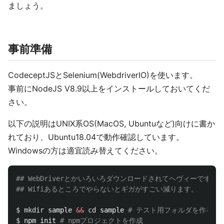
ましょう。
事前準備
CodeceptJSとSelenium(WebdriverIO)を使います。
事前にNodeJS V8.9以上をインストールしておいてくだ
さい。
以下の説明はUNIX系OS(MacOS, Ubuntuなど)向けに書か
れており、Ubuntu18.04で動作確認しています。
Windowsの方は適宜読み替えてください。
## WebDriverとかいろいろダウンロードされてヘヴィーです。
## Wifiあるところでやらないとギガがすごい減ります。
$ 
mkdir 
sample 
&&
cd 
sample 
# テスト用フォルダを作る
$ 
npm init 
# npmプロジェクトを作成