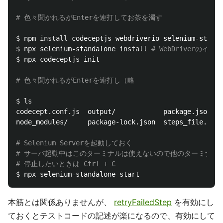
# 色々聞かれるがEnterを連打してお茶を濁す
$ 
npm 
install 
codeceptjs webdriverio selenium-standa
$ 
npx selenium-standalone 
install
# WebDriverのイ
$ 
npx codeceptjs init

# 色々聞かれるがEnterを連打し（略
$ 
codecept.conf.js  output/            package.json

node_modules/     package-lock.json  steps_file.js

# Selenium Serverを起動しておく
# サーバ起動中はこのターミナルは使えないので他のターミナル
# 停止したいときは Ctrl + C 
$ 
本筋とは関係ありませんが、
retryFailedStep
を有効にし
ておくとテストコードの記述が楽になるので、有効にして