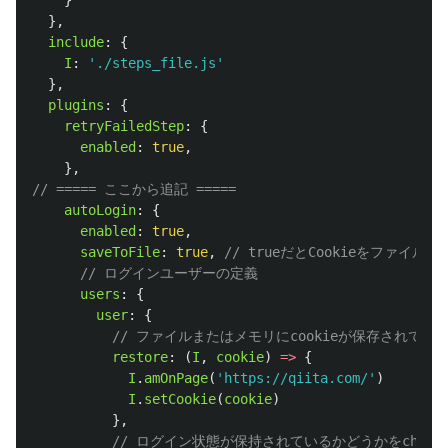
}
},
include
:
{
I
:
'
./steps_file.js
'
},
plugins
:
{
retryFailedStep
:
{
enabled
:
true
,
},
// ===== ここから追記 =====
autoLogin
:
{
enabled
:
true
,
saveToFile
:
true
,
// trueだとCookieをファ
// ログインユーザーの定義
users
:
{
user
:
{
// ファイルまたはメモリにcookieが保存されている場
restore
:
(
I
,
cookie
)
=>
{
I
.
amOnPage
(
'
https://qiita.com/
'
)
I
.
setCookie
(
cookie
)
},
// ログイン状態が保持されているかどうかをchec