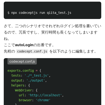
$ 
さて、二つのシナリオでそれぞれログイン処理を書いてい
るので、冗長ですし、実行時間も長くなってしまいます
ね。
ここで
autoLogin
の出番です。
先程の
を以下のように編集します。
codecept.conf.js
codecept.conf.js
exports
.
config
=
{
tests
:
'
./*_test.js
'
,
output
:
'
./output
'
,
helpers
:
{
WebDriver
:
{
url
:
'
http://localhost
'
,
browser
:
'
chrome
'