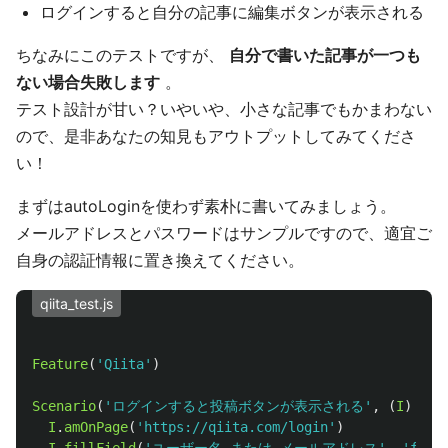
ログインすると自分の記事に編集ボタンが表示される
ちなみにこのテストですが、
自分で書いた記事が一つも
ない場合失敗します
。
テスト設計が甘い？いやいや、小さな記事でもかまわない
ので、是非あなたの知見もアウトプットしてみてくださ
い！
まずはautoLoginを使わず素朴に書いてみましょう。
メールアドレスとパスワードはサンプルですので、適宜ご
自身の認証情報に置き換えてください。
qiita_test.js
Feature
(
'
Qiita
'
)
Scenario
(
'
ログインすると投稿ボタンが表示される
'
,
(
I
)
=>
{
I
.
amOnPage
(
'
https://qiita.com/login
'
)