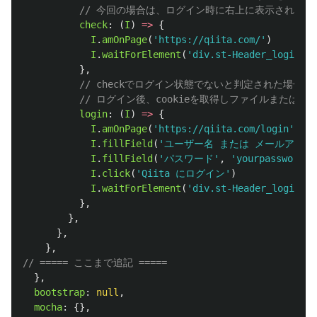
// 今回の場合は、ログイン時に右上に表示される
check
:
(
I
)
=>
{
I
.
amOnPage
(
'
https://qiita.com/
'
)
I
.
waitForElement
(
'
div.st-Header_loginUse
},
// checkでログイン状態でないと判定された場合
// ログイン後、cookieを取得しファイルまたはメ
login
:
(
I
)
=>
{
I
.
amOnPage
(
'
https://qiita.com/login
'
)
I
.
fillField
(
'
ユーザー名 または メールアドレ
I
.
fillField
(
'
パスワード
'
,
'
yourpassword
'
)
I
.
click
(
'
Qiita にログイン
'
)
I
.
waitForElement
(
'
div.st-Header_loginUse
},
},
},
},
// ===== ここまで追記 =====
},
bootstrap
:
null
,
mocha
:
{},