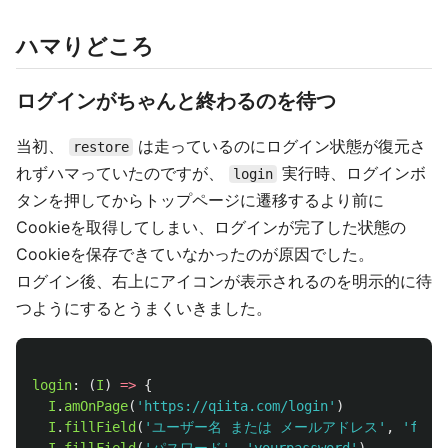
ハマりどころ
ログインがちゃんと終わるのを待つ
当初、
は走っているのにログイン状態が復元さ
restore
れずハマっていたのですが、
実行時、ログインボ
login
タンを押してからトップページに遷移するより前に
Cookieを取得してしまい、ログインが完了した状態の
Cookieを保存できていなかったのが原因でした。
ログイン後、右上にアイコンが表示されるのを明示的に待
つようにするとうまくいきました。
login
:
(
I
)
=>
{
I
.
amOnPage
(
'
https://qiita.com/login
'
)
I
.
fillField
(
'
ユーザー名 または メールアドレス
'
,
'
foo@