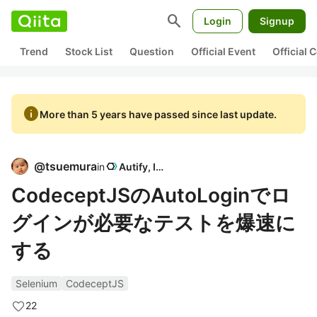
search
Login
Signup
Trend
Stock List
Question
Official Event
Official
info
More than 5 years have passed since last update.
@
tsuemura
in
Autify, Inc
CodeceptJSのAutoLoginでロ
グインが必要なテストを爆速に
する
Selenium
CodeceptJS
22