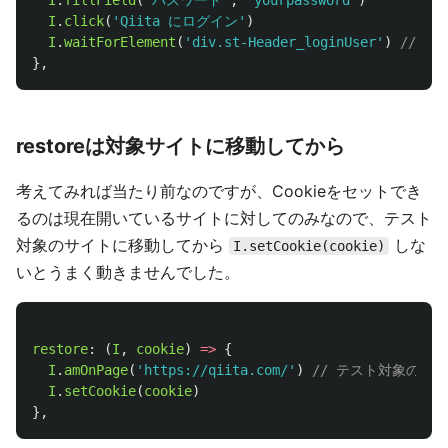
I
.
fillField
(
'
パスワード
'
,
'
yourpassword
'
)
I
.
click
(
'
Qiita にログイン
'
)
I
.
waitForElement
(
'
div.st-Header_loginUser
'
)
// 
},
restoreは対象サイトに移動してから
考えてみれば当たり前なのですが、Cookieをセットでき
るのは現在開いているサイトに対してのみなので、テスト
対象のサイトに移動してから
しな
I.setCookie(cookie)
いとうまく動きませんでした。
restore
:
(
I
,
cookie
)
=>
{
I
.
amOnPage
(
'
https://qiita.com/
'
)
// テスト対象のサイ
I
.
setCookie
(
cookie
)
},