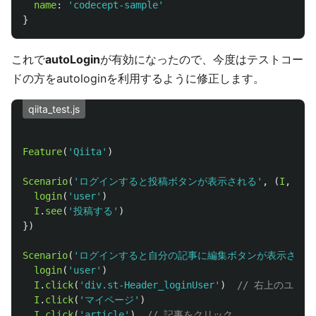
name
:
'
codecept-sample
'
}
これで
autoLogin
が有効になったので、今度はテストコー
ドの方をautologinを利用するように修正します。
qiita_test.js
Feature
(
'
Qiita
'
)
Scenario
(
'
ログインすると投稿ボタンが表示される
'
,
(
I
,
log
login
(
'
user
'
)
I
.
see
(
'
投稿する
'
)
})
Scenario
(
'
ログインすると自分の記事に編集ボタンが表示される
login
(
'
user
'
)
I
.
click
(
'
div.st-Header_loginUser
'
)
// 右上のユー
I
.
click
(
'
マイページ
'
)
I
.
click
(
'
article
'
)
// 記事をクリック