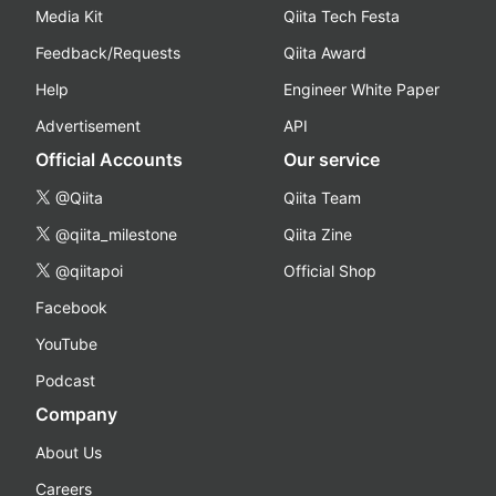
Media Kit
Qiita Tech Festa
Feedback/Requests
Qiita Award
Help
Engineer White Paper
Advertisement
API
Official Accounts
Our service
@Qiita
Qiita Team
@qiita_milestone
Qiita Zine
@qiitapoi
Official Shop
Facebook
YouTube
Podcast
Company
About Us
Careers