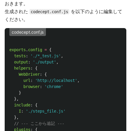
おきます。
生成された
を以下のように編集して
codecept.conf.js
ください。
codecept.conf.js
exports
.
config
=
{
tests
:
'
./*_test.js
'
,
output
:
'
./output
'
,
helpers
:
{
WebDriver
:
{
url
:
'
http://localhost
'
,
browser
:
'
chrome
'
}
},
include
:
{
I
:
'
./steps_file.js
'
},
// --- ここから追記 ---
plugins
:
{