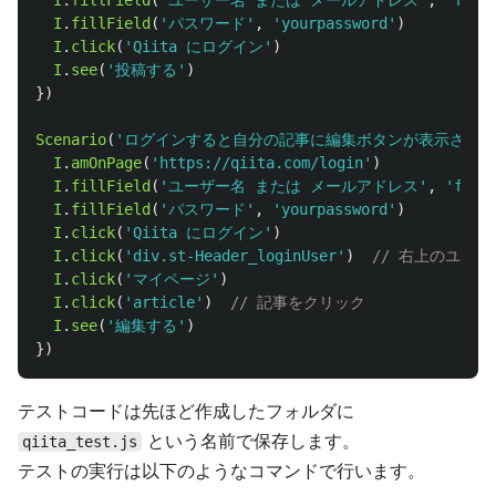
I
.
fillField
(
'
ユーザー名 または メールアドレス
'
,
'
foo@
I
.
fillField
(
'
パスワード
'
,
'
yourpassword
'
)
I
.
click
(
'
Qiita にログイン
'
)
I
.
see
(
'
投稿する
'
)
})
Scenario
(
'
ログインすると自分の記事に編集ボタンが表示される
I
.
amOnPage
(
'
https://qiita.com/login
'
)
I
.
fillField
(
'
ユーザー名 または メールアドレス
'
,
'
foo@
I
.
fillField
(
'
パスワード
'
,
'
yourpassword
'
)
I
.
click
(
'
Qiita にログイン
'
)
I
.
click
(
'
div.st-Header_loginUser
'
)
// 右上のユー
I
.
click
(
'
マイページ
'
)
I
.
click
(
'
article
'
)
// 記事をクリック
I
.
see
(
'
編集する
'
)
})
テストコードは先ほど作成したフォルダに
という名前で保存します。
qiita_test.js
テストの実行は以下のようなコマンドで行います。