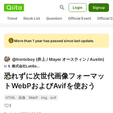
search
Login
Signup
Trend
Stock List
Question
Official Event
Official
info
More than 1 year has passed since last update.
@
tronicboy
(
井上 / Mayer オースティン / Austin
)
in
株式会社LabBase
恐れずに次世代画像フォーマッ
トWebPおよびAvifを使おう
HTML
画像
WebP
img
avif
2