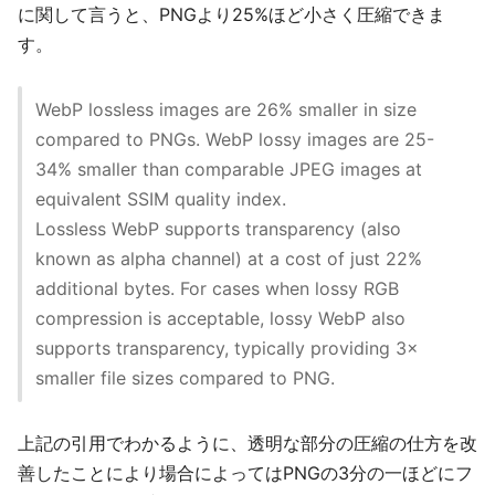
に関して言うと、PNGより25%ほど小さく圧縮できま
す。
WebP lossless images are 26% smaller in size
compared to PNGs. WebP lossy images are 25-
34% smaller than comparable JPEG images at
equivalent SSIM quality index.
Lossless WebP supports transparency (also
known as alpha channel) at a cost of just 22%
additional bytes. For cases when lossy RGB
compression is acceptable, lossy WebP also
supports transparency, typically providing 3×
smaller file sizes compared to PNG.
上記の引用でわかるように、透明な部分の圧縮の仕方を改
善したことにより場合によってはPNGの3分の一ほどにフ