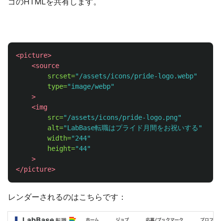
ゴのHTMLを共有します。
<picture>
<source
srcset=
"/assets/icons/pride-logo.webp"
type=
"image/webp"
>
<img
src=
"/assets/icons/pride-logo.png"
alt=
"LabBase転職はプライド月間をお祝いする"
width=
"244"
height=
"44"
>
</picture>
レンダーされるのはこちらです：