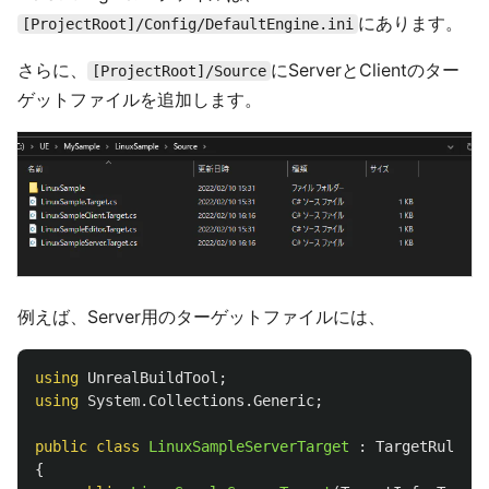
にあります。
[ProjectRoot]/Config/DefaultEngine.ini
さらに、
にServerとClientのター
[ProjectRoot]/Source
ゲットファイルを追加します。
例えば、Server用のターゲットファイルには、
using
UnrealBuildTool
;
using
System.Collections.Generic
;
public
class
LinuxSampleServerTarget
:
TargetRules
{