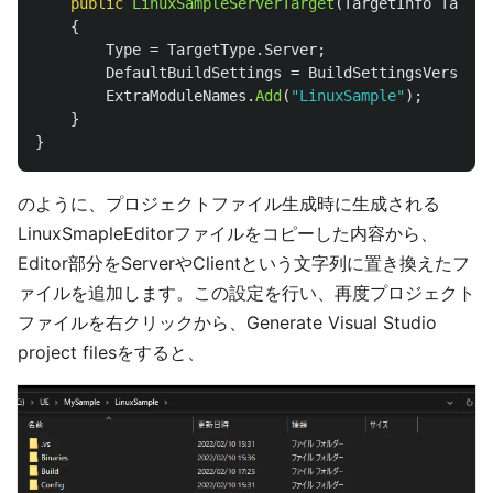
public
LinuxSampleServerTarget
(
TargetInfo
Target
{
Type
=
TargetType
.
Server
;
DefaultBuildSettings
=
BuildSettingsVersion
.
ExtraModuleNames
.
Add
(
"LinuxSample"
);
}
}
のように、プロジェクトファイル生成時に生成される
LinuxSmapleEditorファイルをコピーした内容から、
Editor部分をServerやClientという文字列に置き換えたフ
ァイルを追加します。この設定を行い、再度プロジェクト
ファイルを右クリックから、Generate Visual Studio
project filesをすると、