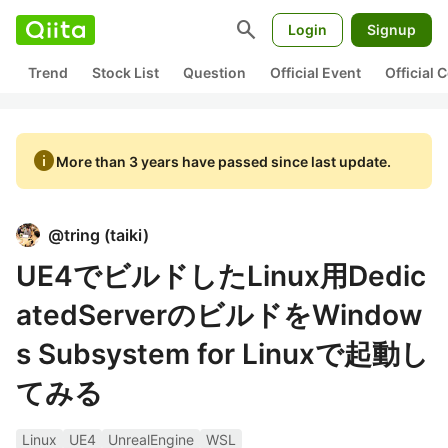
search
Login
Signup
Trend
Stock List
Question
Official Event
Official
info
More than 3 years have passed since last update.
@
tring
(
taiki
)
UE4でビルドしたLinux用Dedic
atedServerのビルドをWindow
s Subsystem for Linuxで起動し
てみる
Linux
UE4
UnrealEngine
WSL