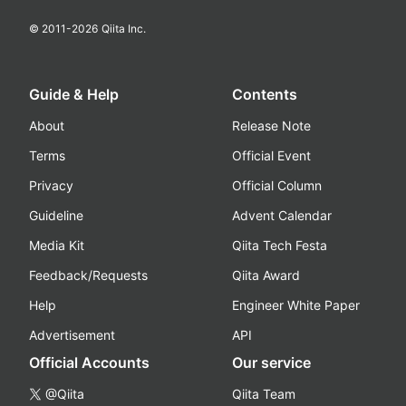
© 2011-
2026
Qiita Inc.
Guide & Help
Contents
About
Release Note
Terms
Official Event
Privacy
Official Column
Guideline
Advent Calendar
Media Kit
Qiita Tech Festa
Feedback/Requests
Qiita Award
Help
Engineer White Paper
Advertisement
API
Official Accounts
Our service
@Qiita
Qiita Team