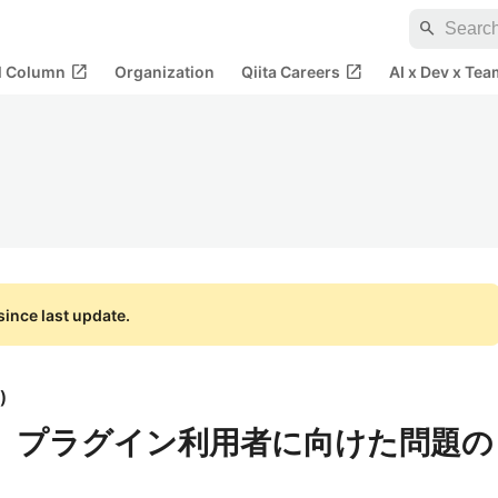
search
open_in_new
open_in_new
al Column
Organization
Qiita Careers
AI x Dev x Tea
ince last update.
)
V】プラグイン利用者に向けた問題の