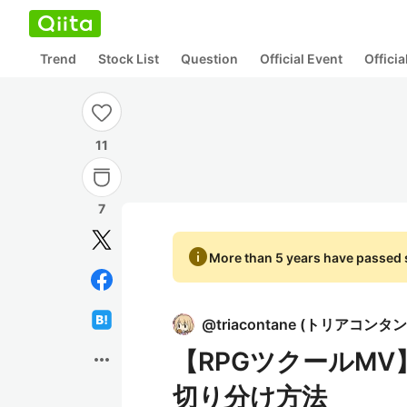
Trend
Stock List
Question
Official Event
Offici
11
7
info
More than 5 years have passed s
@
triacontane
(
トリアコンタン
【RPGツクールM
more_horiz
切り分け方法