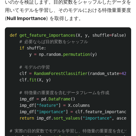
いのかを検証します。目的変数をシャッフルしたデータを
用いてモデルを学習し、そのモデルにおける特徴量重要度
(
Null Importtance
) を取得します。
def
get_feature_importances
(
X
,
y
,
shuffle
=
False
):
if
shuffle
:
y
=
np
.
random
.
permutation
(
y
)
clf
=
RandomForestClassifier
(
random_state
=
42
)
clf
.
fit
(
X
,
y
)
imp_df
=
pd
.
DataFrame
()
imp_df
[
"
feature
"
]
=
X
.
columns
imp_df
[
"
importance
"
]
=
clf
.
feature_importances_
return
imp_df
.
sort_values
(
"
importance
"
,
ascendin