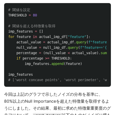
THRESHOLD
=
80
imp_features
=
[]
for
feature
in
actual_imp_df
[
"
feature
"
]:
actual_value
=
actual_imp_df
.
query
(
f
"
feature==
'
{
null_value
=
null_imp_df
.
query
(
f
"
feature==
'
{
feat
percentage
=
(
null_value
<
actual_value
).
sum
()
/
if
percentage
>=
THRESHOLD
:
imp_features
.
append
(
feature
)
imp_features
今回は上記のグラフで示したノイズの分布を基準に、
80%以上のNull Importanceを超えた特徴量を取得するよ
うにしました。その結果、最初に求めた特徴量重要度のグ