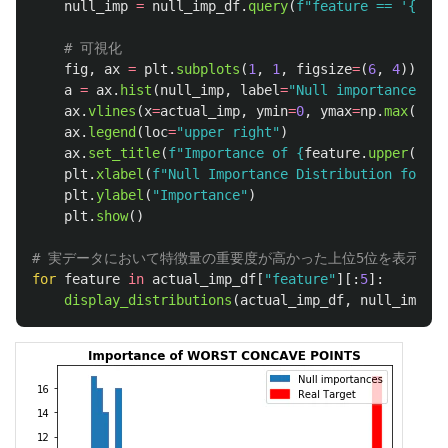
null_imp
=
null_imp_df
.
query
(
f
"
feature == 
'
{
feat
fig
,
ax
=
plt
.
subplots
(
1
,
1
,
figsize
=
(
6
,
4
))
a
=
ax
.
hist
(
null_imp
,
label
=
"
Null importances
"
)
ax
.
vlines
(
x
=
actual_imp
,
ymin
=
0
,
ymax
=
np
.
max
(
a
[
0
]
ax
.
legend
(
loc
=
"
upper right
"
)
ax
.
set_title
(
f
"
Importance of 
{
feature
.
upper
()
}
"
,
plt
.
xlabel
(
f
"
Null Importance Distribution for 
{
f
plt
.
ylabel
(
"
Importance
"
)
plt
.
show
()
for
feature
in
actual_imp_df
[
"
feature
"
][:
5
]:
display_distributions
(
actual_imp_df
,
null_imp_df