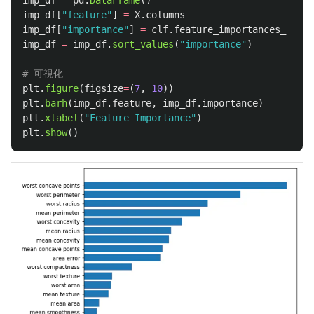
imp_df
=
pd
.
DataFrame
()
imp_df
[
"
feature
"
]
=
X
.
columns
imp_df
[
"
importance
"
]
=
clf
.
feature_importances_
imp_df
=
imp_df
.
sort_values
(
"
importance
"
)
plt
.
figure
(
figsize
=
(
7
,
10
))
plt
.
barh
(
imp_df
.
feature
,
imp_df
.
importance
)
plt
.
xlabel
(
"
Feature Importance
"
)
plt
.
show
()