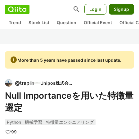
search
Login
Signup
Trend
Stock List
Question
Official Event
Official
info
More than 5 years have passed since last update.
@
trapi
in
Unipos株式会社
Null Importanceを用いた特徴量
選定
Python
機械学習
特徴量エンジニアリング
99