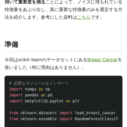
用いて重要度を測る
ことによって、ノイズに埋もれている
特徴量をあぶり出し、真に重要な特徴量のみを選定する方
法を紹介します。参考にした資料は
こちら
です。
準備
今回はscikit-learnのデータセットにある
Breast Cancer
を
使いました（特に理由はありません）。
import
numpy
as
np
import
pandas
as
pd
import
matplotlib.pyplot
as
plt
from
sklearn.datasets
import
load_breast_cancer
from
sklearn.ensemble
import
RandomForestClassifier