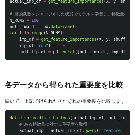
actual_imp_df
=
get_feature_importances
(
X
,
y
,
shuffl
N_RUNS
=
100
null_imp_df
=
pd
.
DataFrame
()
for
i
in
range
(
N_RUNS
):
imp_df
=
get_feature_importances
(
X
,
y
,
shuffle
=
T
imp_df
[
"
run
"
]
=
i
+
1
null_imp_df
=
pd
.
concat
([
null_imp_df
,
imp_df
])
各データから得られた重要度を比較
続いて、上記で得られたそれぞれの重要度を比較します。
def
display_distributions
(
actual_imp_df
,
null_imp_df
actual_imp
=
actual_imp_df
.
query
(
f
"
feature == 
'
{