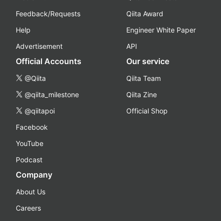
Feedback/Requests
Qiita Award
Help
Engineer White Paper
Advertisement
API
Official Accounts
Our service
@Qiita
Qiita Team
@qiita_milestone
Qiita Zine
@qiitapoi
Official Shop
Facebook
YouTube
Podcast
Company
About Us
Careers