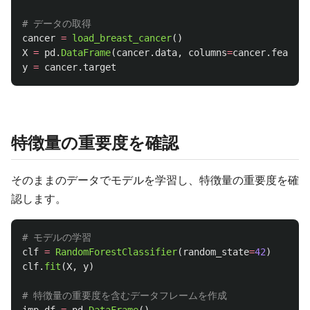
cancer
=
load_breast_cancer
()
X
=
pd
.
DataFrame
(
cancer
.
data
,
columns
=
cancer
.
feature
y
=
cancer
.
target
特徴量の重要度を確認
そのままのデータでモデルを学習し、特徴量の重要度を確
認します。
clf
=
RandomForestClassifier
(
random_state
=
42
)
clf
.
fit
(
X
,
y
)