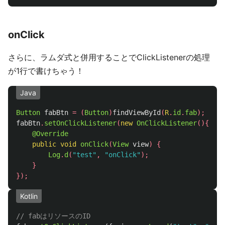
onClick
さらに、ラムダ式と併用することでClickListenerの処理
が1行で書けちゃう！
Java
Button
fabBtn
=
(
Button
)
findViewById
(
R
.
id
.
fab
);
fabBtn
.
setOnClickListener
(
new
OnClickListener
(){
@Override
public
void
onClick
(
View
view
)
{
Log
.
d
(
"test"
,
"onClick"
);
}
});
Kotlin
// fabはリソースのID