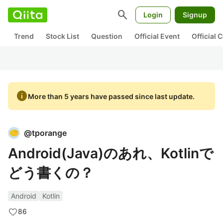
search
Login
Signup
Trend
Stock List
Question
Official Event
Official
info
More than 5 years have passed since last update.
@
tporange
Android(Java)のあれ、Kotlinで
どう書くの？
Android
Kotlin
86