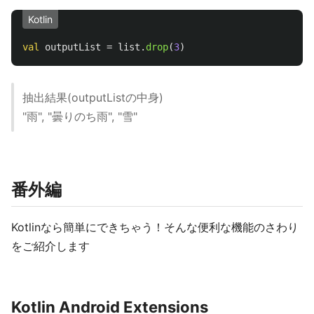
Kotlin
val
outputList
=
list
.
drop
(
3
)
抽出結果(outputListの中身)
"雨", "曇りのち雨", "雪"
番外編
Kotlinなら簡単にできちゃう！そんな便利な機能のさわり
をご紹介します
Kotlin Android Extensions