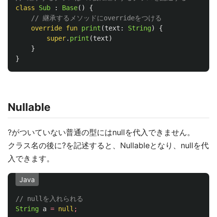
class
Sub
:
Base
()
{
// 継承するメソッドにoverrideをつける
override
fun
print
(
text
:
String
)
{
super
.
print
(
text
)
}
}
Nullable
?がついていない普通の型にはnullを代入できません。
クラス名の後に?を記述すると、Nullableとなり、nullを代
入できます。
Java
// nullを入れられる
String
a
=
null
;