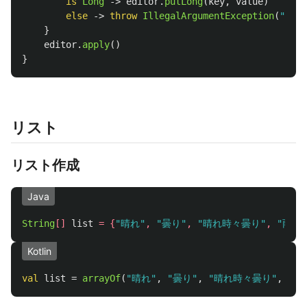
is
Long
->
editor
.
putLong
(
key
,
value
)
else
->
throw
IllegalArgumentException
(
""
)
}
editor
.
apply
()
}
リスト
リスト作成
Java
String
[]
list
=
{
"晴れ"
,
"曇り"
,
"晴れ時々曇り"
,
"雨"
,
Kotlin
val
list
=
arrayOf
(
"晴れ"
,
"曇り"
,
"晴れ時々曇り"
,
"雨