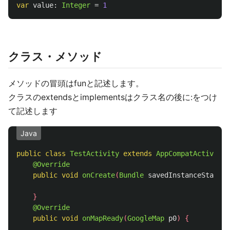
var
value
:
Integer
=
1
クラス・メソッド
メソッドの冒頭はfunと記述します。
クラスのextendsとimplementsはクラス名の後に:をつけ
て記述します
Java
public
class
TestActivity
extends
AppCompatActivity
@Override
public
void
onCreate
(
Bundle
savedInstanceState
)
}
@Override
public
void
onMapReady
(
GoogleMap
p0
)
{