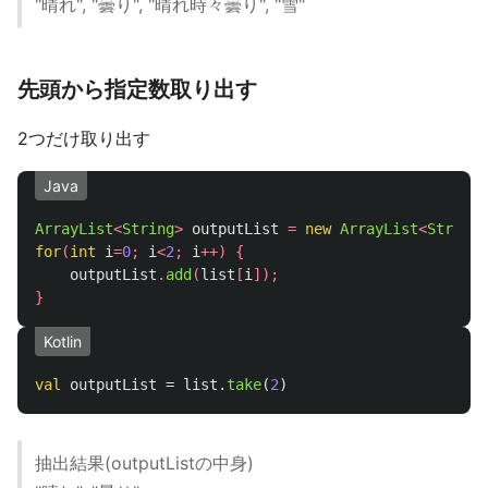
"晴れ", "曇り", "晴れ時々曇り", "雪"
先頭から指定数取り出す
2つだけ取り出す
Java
ArrayList
<
String
>
outputList
=
new
ArrayList
<
String
>
for
(
int
i
=
0
;
i
<
2
;
i
++)
{
outputList
.
add
(
list
[
i
]);
}
Kotlin
val
outputList
=
list
.
take
(
2
)
抽出結果(outputListの中身)