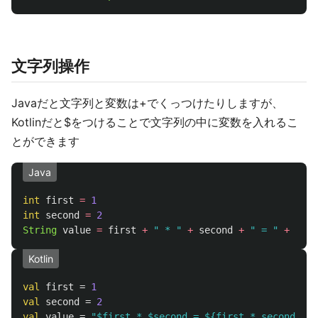
文字列操作
Javaだと文字列と変数は+でくっつけたりしますが、
Kotlinだと$をつけることで文字列の中に変数を入れるこ
とができます
Java
int
first
=
1
int
second
=
2
String
value
=
first
+
" * "
+
second
+
" = "
+
(
fir
Kotlin
val
first
=
1
val
second
=
2
val
value
=
"$first * $second = ${first * second}で