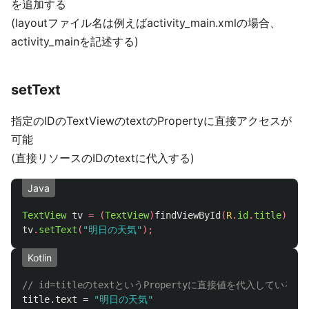
を追加する
(layoutファイル名は例えばactivity_main.xmlの場合、
activity_mainを記述する)
setText
指定のIDのTextViewのtextのPropertyに直接アクセスが
可能
(直接リソースのIDのtextに代入する)
Java
TextView
tv
=
(
TextView
)
findViewById
(
R
.
id
.
title
);
tv
.
setText
(
"明日の天気"
);
Kotlin
// id=titleのtextというPropertyに直接値を代入している
title
.
text
=
"明日の天気"