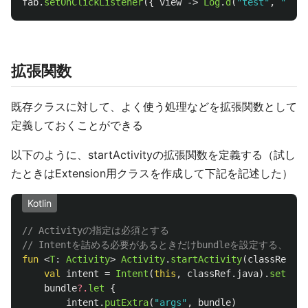
fab
.
setOnClickListener
({
view
->
Log
.
d
(
"test"
,
"onCl
拡張関数
既存クラスに対して、よく使う処理などを拡張関数として
定義しておくことができる
以下のように、startActivityの拡張関数を定義する（試し
たときはExtension用クラスを作成して下記を記述した）
Kotlin
// Activityの指定は必須とする
// Intentを詰める必要があるときだけbundleを設定する、
fun
<
T
:
Activity
>
Activity
.
startActivity
(
classRef
:
K
val
intent
=
Intent
(
this
,
classRef
.
java
).
setActi
bundle
?.
let
{
intent
.
putExtra
(
"args"
,
bundle
)