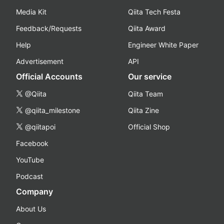
Media Kit
Qiita Tech Festa
Feedback/Requests
Qiita Award
Help
Engineer White Paper
Advertisement
API
Official Accounts
Our service
@Qiita
Qiita Team
@qiita_milestone
Qiita Zine
@qiitapoi
Official Shop
Facebook
YouTube
Podcast
Company
About Us