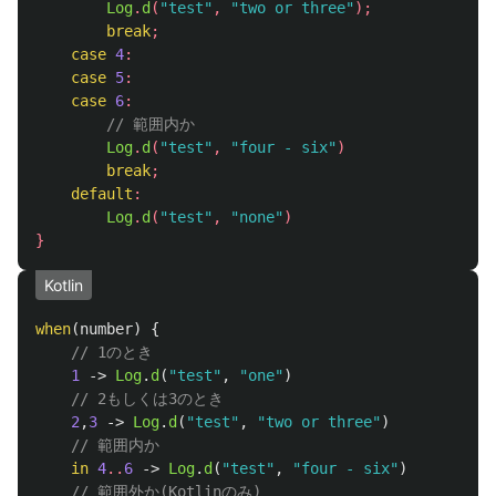
Log
.
d
(
"test"
,
"two or three"
);
break
;
case
4
:
case
5
:
case
6
:
// 範囲内か
Log
.
d
(
"test"
,
"four - six"
)
break
;
default
:
Log
.
d
(
"test"
,
"none"
)
}
Kotlin
when
(
number
)
{
// 1のとき
1
->
Log
.
d
(
"test"
,
"one"
)
// 2もしくは3のとき
2
,
3
->
Log
.
d
(
"test"
,
"two or three"
)
// 範囲内か
in
4
..
6
->
Log
.
d
(
"test"
,
"four - six"
)
// 範囲外か(Kotlinのみ)