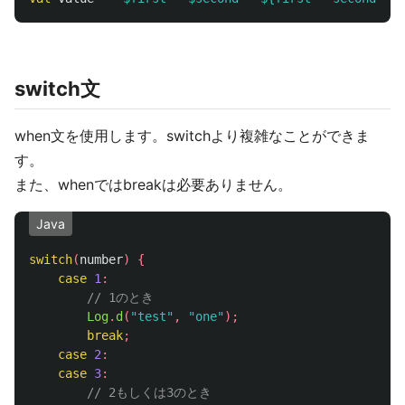
switch文
when文を使用します。switchより複雑なことができま
す。
また、whenではbreakは必要ありません。
Java
switch
(
number
)
{
case
1
:
// 1のとき
Log
.
d
(
"test"
,
"one"
);
break
;
case
2
:
case
3
:
// 2もしくは3のとき