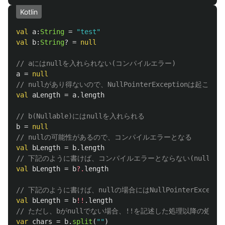
Kotlin
val
a
:
String
=
"test"
val
b
:
String
?
=
null
// aにはnullを入れられない(コンパイルエラー)
a
=
null
// nullがあり得ないので、NullPointerExceptionは起こらな
val
aLength
=
a
.
length
// b(Nullable)にはnullを入れられる
b
=
null
// nullの可能性があるので、コンパイルエラーとなる
val
bLength
=
b
.
length
// 下記のように書けば、コンパイルエラーとならない(nullの場
val
bLength
=
b
?.
length
// 下記のように書けば、nullの場合にはNullPointerExcept
val
bLength
=
b
!!
.
length
// ただし、bがnullでない場合、!!を記述した処理以降の処理は、
var
chars
=
b
.
split
(
""
)