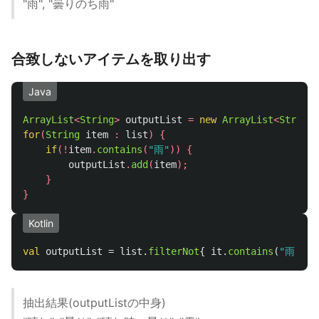
"雨", "曇りのち雨"
合致しないアイテムを取り出す
Java
ArrayList
<
String
>
outputList
=
new
ArrayList
<
String
>
for
(
String
item
:
list
)
{
if
(!
item
.
contains
(
"雨"
))
{
outputList
.
add
(
item
);
}
}
Kotlin
val
outputList
=
list
.
filterNot
{
it
.
contains
(
"雨"
)
}
抽出結果(outputListの中身)