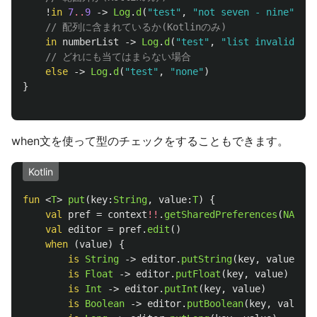
!
in
7
..
9
->
Log
.
d
(
"test"
,
"not seven - nine"
)
// 配列に含まれているか(Kotlinのみ)
in
numberList
->
Log
.
d
(
"test"
,
"list invalid"
)
// どれにも当てはまらない場合
else
->
Log
.
d
(
"test"
,
"none"
)
}
when文を使って型のチェックをすることもできます。
Kotlin
fun
<
T
>
put
(
key
:
String
,
value
:
T
)
{
val
pref
=
context
!!
.
getSharedPreferences
(
NAME
,
val
editor
=
pref
.
edit
()
when
(
value
)
{
is
String
->
editor
.
putString
(
key
,
value
)
is
Float
->
editor
.
putFloat
(
key
,
value
)
is
Int
->
editor
.
putInt
(
key
,
value
)
is
Boolean
->
editor
.
putBoolean
(
key
,
value
)