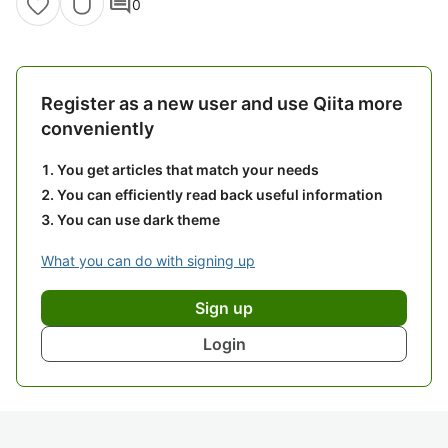
comment
0
Register as a new user and use Qiita more
conveniently
You get articles that match your needs
You can efficiently read back useful information
You can use dark theme
What you can do with signing up
Sign up
Login