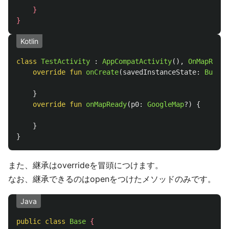
}
}
Kotlin
class
TestActivity
:
AppCompatActivity
(),
OnMapReady
override
fun
onCreate
(
savedInstanceState
:
Bundle
}
override
fun
onMapReady
(
p0
:
GoogleMap
?)
{
}
}
また、継承はoverrideを冒頭につけます。
なお、継承できるのはopenをつけたメソッドのみです。
Java
public
class
Base
{