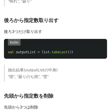
"晴れ", "曇り"
後ろから指定数取り出す
後ろ3つだけ取り出す
Kotlin
val
outputList
=
list
.
takeLast
(
3
)
抽出結果(outputListの中身)
"雨", "曇りのち雨", "雪"
先頭から指定数を削除
先頭から3つは削除