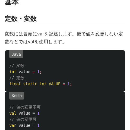
基本
定数・変数
変数には冒頭にvarを記述します。後で値を変更しない定
数などではvalを使用します。
Java
// 変数
int
value
=
1
;
// 定数
final
static
int
VALUE
=
1
;
Kotlin
// 値の変更不可
val
value
=
1
// 値の変更可
var
value
=
1