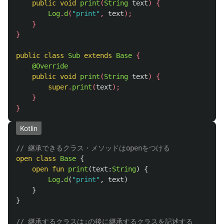
public
void
print
(
String
text
)
{
Log
.
d
(
"print"
,
text
);
}
}
public
class
Sub
extends
Base
{
@Override
public
void
print
(
String
text
)
{
super
.
print
(
text
);
}
}
Kotlin
// 継承できるクラス・メソッドはopenをつける
open
class
Base
{
open
fun
print
(
text
:
String
)
{
Log
.
d
(
"print"
,
text
)
}
}
// 継承するクラスは:の後に継承するクラスを記述する