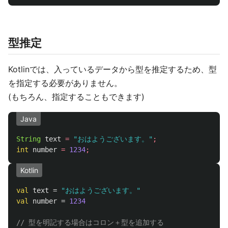
型推定
Kotlinでは、入っているデータから型を推定するため、型
を指定する必要がありません。
(もちろん、指定することもできます)
Java
String
text
=
"おはようございます。"
;
int
number
=
1234
;
Kotlin
val
text
=
"おはようございます。"
val
number
=
1234
// 型を明記する場合はコロン＋型を追加する