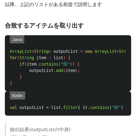
以降、上記のリストがある前提で説明します
合致するアイテムを取り出す
Java
ArrayList
<
String
>
outputList
=
new
ArrayList
<
String
>
for
(
String
item
:
list
)
{
if
(
item
.
contains
(
"雨"
))
{
outputList
.
add
(
item
);
}
}
Kotlin
val
outputList
=
list
.
filter
{
it
.
contains
(
"雨"
)
}
抽出結果(outputListの中身)