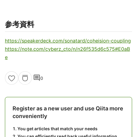
参考資料
https://speakerdeck.com/sonatard/coheision-coupling
https://note.com/cyberz_cto/n/n26f535d6c575#E0aB
e
comment
0
Register as a new user and use Qiita more
conveniently
You get articles that match your needs
You can efficiently read back useful information