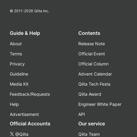
© 2011-
2026
Qiita Inc.
Guide & Help
Contents
About
Release Note
Terms
Official Event
Privacy
Official Column
Guideline
Advent Calendar
Media Kit
Qiita Tech Festa
Feedback/Requests
Qiita Award
Help
Engineer White Paper
Advertisement
API
Official Accounts
Our service
@Qiita
Qiita Team