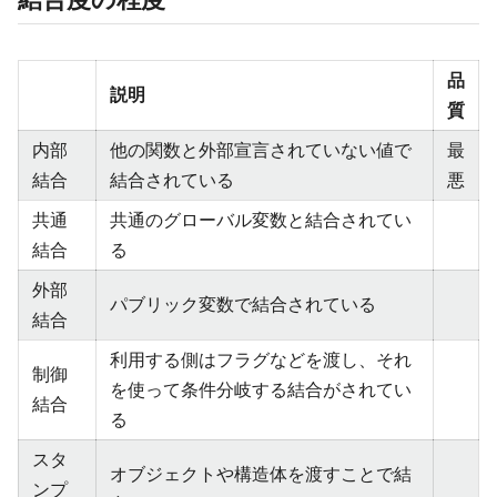
品
説明
質
内部
他の関数と外部宣言されていない値で
最
結合
結合されている
悪
共通
共通のグローバル変数と結合されてい
結合
る
外部
パブリック変数で結合されている
結合
利用する側はフラグなどを渡し、それ
制御
を使って条件分岐する結合がされてい
結合
る
スタ
オブジェクトや構造体を渡すことで結
ンプ