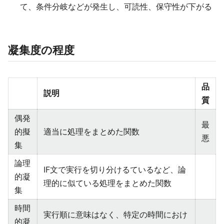
て、条件分岐などが発生し、可読性、保守性が下がる
凝集度の程度
品
説明
質
偶発
最
的擬
適当に処理をまとめた関数
悪
集
論理
IF文で実行を切り分けるているなど、論
的凝
理的に似ている処理をまとめた関数
集
時間
実行順に意味はなく、特定の時間におけ
的凝