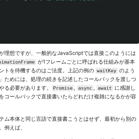
想ですが、一般的なJavaScriptでは直接このようには
が1フレームごとに呼ばれる仕組みが基本
nimationFrame
ントを待機するのはご法度。上記の例の
のよう
waitKey
」ためには、処理の続きを記述したコールバックを渡しつ
やる必要があります。
,
,
に感謝し
Promise
async
await
をコールバックで直接書いたらどれだけ複雑になるかが容
テム本体と同じ言語で直接書こうとはせず、最初から別の
。例えば、