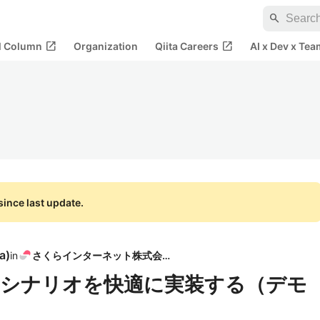
search
open_in_new
open_in_new
al Column
Organization
Qiita Careers
AI x Dev x Tea
ince last update.
a
)
in
さくらインターネット株式会社
でゲームシナリオを快適に実装する（デモ