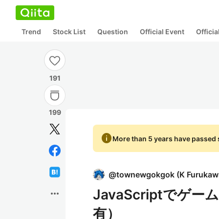
Trend
Stock List
Question
Official Event
Offici
191
199
info
More than 5 years have passed s
@
townewgokgok
(
K Furukaw
JavaScript
more_horiz
有）