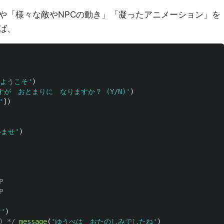
や「様々な敵やNPCの動き」「凝ったアニメーション」を
ば、
ようこそ
'
)
が　おとまりに　なりますか？ (Y/N)
'
)
'
])
いませ
'
)
P
P
す
'
)
) */
message
(
'
ゆうべは　おたのしみでしたね
'
)