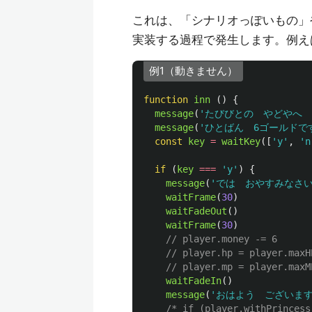
これは、「シナリオっぽいもの」
実装する過程で発生します。例え
例1（動きません）
function
inn
()
{
message
(
'
たびびとの　やどやへ　
message
(
'
ひとばん　6ゴールドです
const
key
=
waitKey
([
'
y
'
,
'
n
if 
(
key
===
'
y
'
)
{
message
(
'
では　おやすみなさ
waitFrame
(
30
)
waitFadeOut
()
waitFrame
(
30
)
// player.money -= 6
// player.hp = player.maxH
// player.mp = player.maxM
waitFadeIn
()
message
(
'
おはよう　ございま
/* if (player.withPrincess