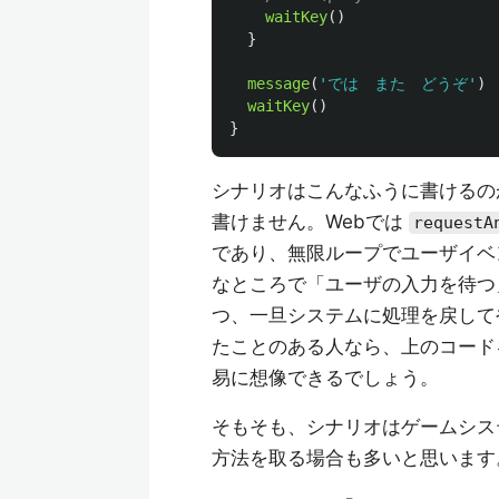
waitKey
()
}
message
(
'
では　また　どうぞ
'
)
waitKey
()
}
シナリオはこんなふうに書けるのが理
書けません。Webでは
requestA
であり、無限ループでユーザイベ
なところで「ユーザの入力を待つ
つ、一旦システムに処理を戻して
たことのある人なら、上のコード
易に想像できるでしょう。
そもそも、シナリオはゲームシス
方法を取る場合も多いと思います