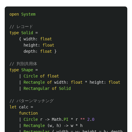
open
System
// レコード
type
Solid
=
{
width
:
float
height
:
float
depth
:
float
}
// 判別共用体
type
Shape
=
|
Circle
of
float
|
Rectangle
of
width
:
float
*
height
:
float
|
Rectangular
of
Solid
// パターンマッチング
let
calc
=
function
|
Circle
r
->
Math
.
PI
*
r
**
2
.
0
|
Rectangle
(
w
,
h
)
->
w
*
h
|
Rectangular
{
width
=
w
;
height
=
h
;
depth
=
d