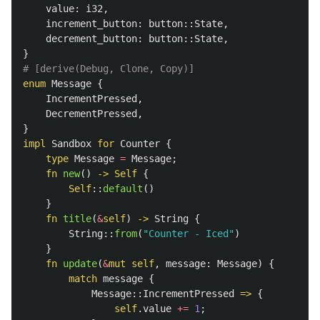
value
:
i32
,
increment_button
:
button
::
State
,
decrement_button
:
button
::
State
,
}
# [derive(Debug, Clone, Copy)]
enum
Message
{
IncrementPressed
,
DecrementPressed
,
}
impl
Sandbox
for
Counter
{
type
Message
=
Message
;
fn
new
()
->
Self
{
Self
::
default
()
}
fn
title
(
&
self
)
->
String
{
String
::
from
(
"Counter - Iced"
)
}
fn
update
(
&
mut
self
,
message
:
Message
)
{
match
message
{
Message
::
IncrementPressed
=>
{
self
.value
+=
1
;