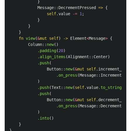
}
Message
::
DecrementPressed
=>
{
self
.value
-=
1
;
}
}
}
fn
view
(
&
mut
self
)
->
Element
<
Message
>
{
Column
::
new
()
.padding
(
20
)
.align_items
(
Alignment
::
Center
)
.push
(
Button
::
new
(
&
mut
self
.increment_butt
.on_press
(
Message
::
IncrementPres
)
.push
(
Text
::
new
(
self
.value
.to_string
())
.
.push
(
Button
::
new
(
&
mut
self
.decrement_butt
.on_press
(
Message
::
DecrementPres
)
.into
()
}
}