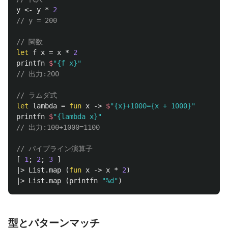
y
<-
y
*
2
// y = 200
// 関数
let
f
x
=
x
*
2
printfn
$
"{f x}"
// 出力:200
// ラムダ式
let
lambda
=
fun
x
->
$
"{x}+1000={x + 1000}"
printfn
$
"{lambda x}"
// 出力:100+1000=1100
// パイプライン演算子
[
1
;
2
;
3
]
|>
List
.
map
(
fun
x
->
x
*
2
)
|>
List
.
map
(
printfn
"%d"
)
型とパターンマッチ