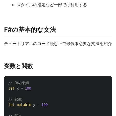
スタイルの指定など一部では利用する
F#の基本的な文法
チュートリアルのコード読む上で最低限必要な文法を紹介
変数と関数
// 値の束縛
let
x
=
100
// 変数
let
mutable
y
=
100
// 代入