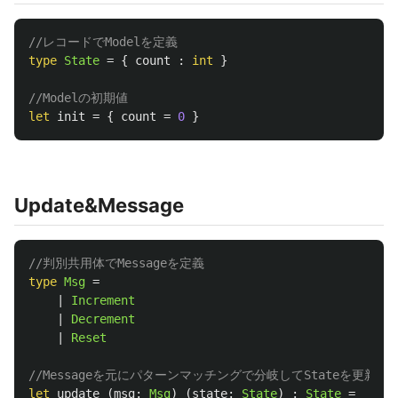
//レコードでModelを定義
type
State
=
{
count
:
int
}
//Modelの初期値
let
init
=
{
count
=
0
}
Update&Message
//判別共用体でMessageを定義
type
Msg
=
|
Increment
|
Decrement
|
Reset
//Messageを元にパターンマッチングで分岐してStateを更新
let
update
(
msg
:
Msg
)
(
state
:
State
)
:
State
=