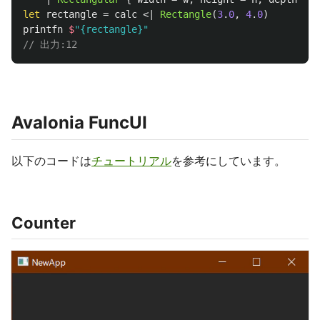
let
rectangle
=
calc
<|
Rectangle
(
3
.
0
,
4
.
0
)
printfn
$
"{rectangle}"
// 出力:12
Avalonia FuncUI
以下のコードは
チュートリアル
を参考にしています。
Counter