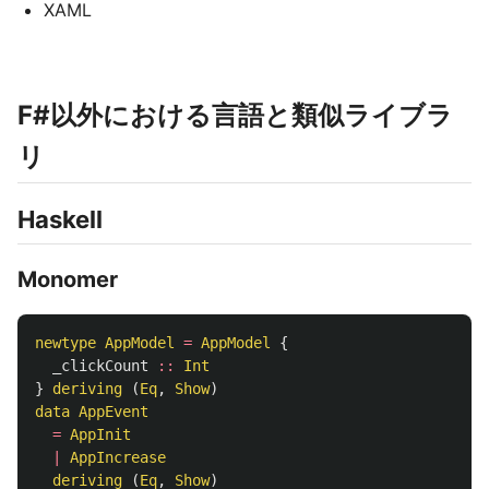
XAML
F#以外における言語と類似ライブラ
リ
Haskell
Monomer
newtype
AppModel
=
AppModel
{
_clickCount
::
Int
}
deriving
(
Eq
,
Show
)
data
AppEvent
=
AppInit
|
AppIncrease
deriving
(
Eq
,
Show
)