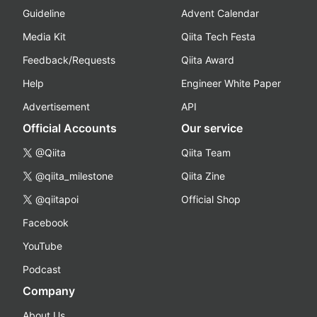
Guideline
Advent Calendar
Media Kit
Qiita Tech Festa
Feedback/Requests
Qiita Award
Help
Engineer White Paper
Advertisement
API
Official Accounts
Our service
@Qiita
Qiita Team
@qiita_milestone
Qiita Zine
@qiitapoi
Official Shop
Facebook
YouTube
Podcast
Company
About Us