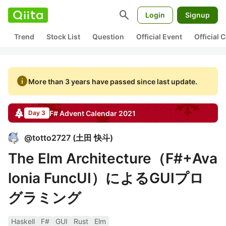
search
Login
Signup
Trend
Stock List
Question
Official Event
Official
info
More than 3 years have passed since last update.
F#
Advent Calendar
2021
Day 3
@
totto2727
(
土田 快斗
)
The Elm Architecture（F#+Ava
lonia FuncUI）によるGUIプロ
グラミング
Haskell
F#
GUI
Rust
Elm