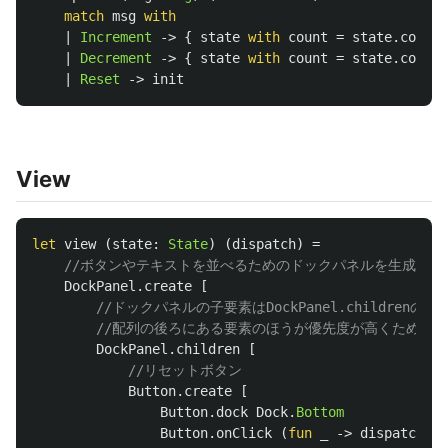
match
msg
with
|
Increment
->
{
state
with
count
=
state
.
count
|
Decrement
->
{
state
with
count
=
state
.
count
|
Reset
->
init
View
let
view
(
state
:
State
)
(
dispatch
)
=
//ボタンやテキストを並べるためのドックパネルを生成
DockPanel
.
create
[
//ドックパネルの子要素はDockPanel.children
//配列の後ろにある要素のほうが優先度が高くため、
DockPanel
.
children
[
//リセットボタン
Button
.
create
[
Button
.
dock
Dock
.
Bottom
Button
.
onClick
(
fun
_
->
dispatch
Re