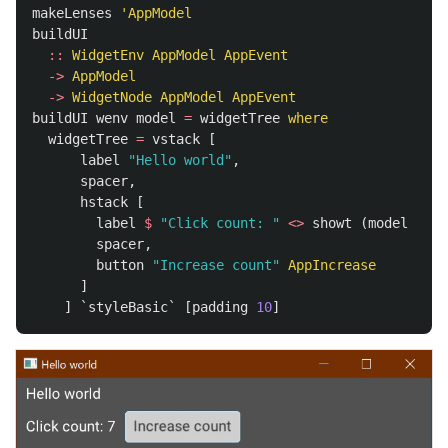
makeLenses
'AppModel
buildUI
::
WidgetEnv
AppModel
AppEvent
->
AppModel
->
WidgetNode
AppModel
AppEvent
buildUI
wenv
model
=
widgetTree
where
widgetTree
=
vstack
[
label
"Hello world"
,
spacer
,
hstack
[
label
$
"Click count: "
<>
showt
(
model
^.
c
spacer
,
button
"Increase count"
AppIncrease
]
]
`
styleBasic
`
[
padding
10
]