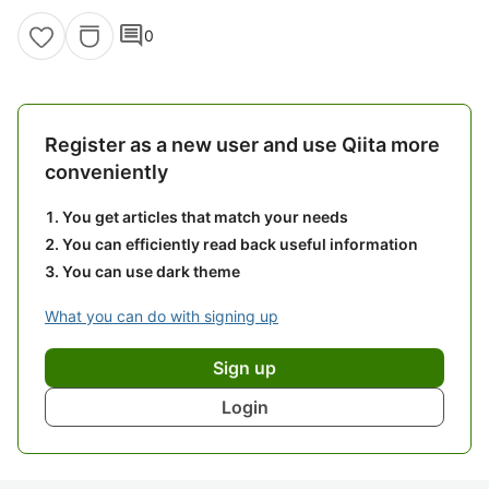
comment
0
Register as a new user and use Qiita more
conveniently
You get articles that match your needs
You can efficiently read back useful information
You can use dark theme
What you can do with signing up
Sign up
Login