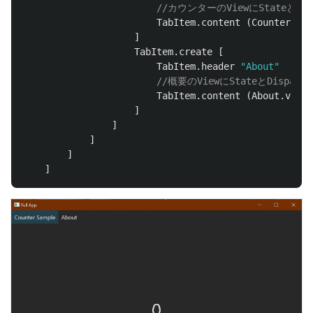
//カウンターのViewにStateとDi
TabItem
.
content
(
Counter
.
vie
]
TabItem
.
create
[
TabItem
.
header
"About"
//概要のViewにStateとDispat
TabItem
.
content
(
About
.
view
]
]
]
]
]