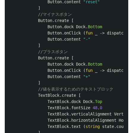
Button
.
content
"reset"
]
//マイナスボタン
Button
.
create
[
Button
.
dock
Dock
.
Bottom
Button
.
onClick
(
fun
_
->
dispatch
De
Button
.
content
"-"
]
//プラスボタン
Button
.
create
[
Button
.
dock
Dock
.
Bottom
Button
.
onClick
(
fun
_
->
dispatch
In
Button
.
content
"+"
]
//値を表示するためのテキストブロック
TextBlock
.
create
[
TextBlock
.
dock
Dock
.
Top
TextBlock
.
fontSize
48
.
0
TextBlock
.
verticalAlignment
Vertical
TextBlock
.
horizontalAlignment
Horizo
TextBlock
.
text
(
string
state
.
count
)
]