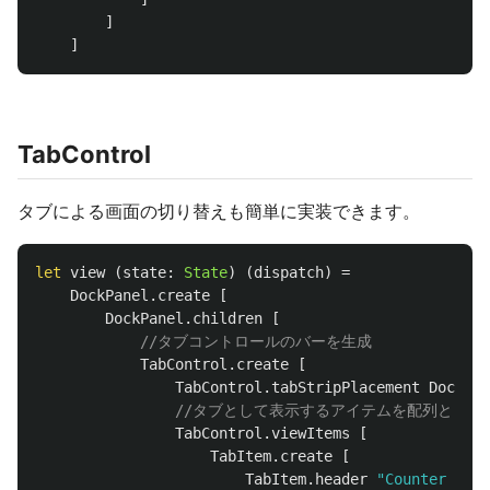
]
]
TabControl
タブによる画面の切り替えも簡単に実装できます。
let
view
(
state
:
State
)
(
dispatch
)
=
DockPanel
.
create
[
DockPanel
.
children
[
//タブコントロールのバーを生成
TabControl
.
create
[
TabControl
.
tabStripPlacement
Dock
.
To
//タブとして表示するアイテムを配列として
TabControl
.
viewItems
[
TabItem
.
create
[
TabItem
.
header
"Counter Samp