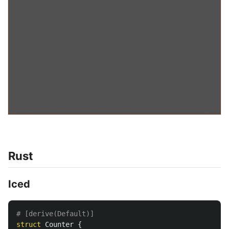
Rust
Iced
# [derive(Default)]
struct
Counter
{